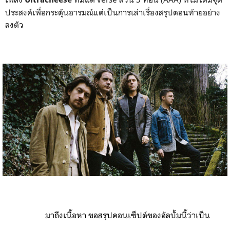
ประสงค์เพื่อกระตุ้นอารมณ์แต่เป็นการเล่าเรื่องสรุปตอนท้ายอย่าง
ลงตัว
มาถึงเนื้อหา ขอสรุปคอนเซ็ปต์ของอัลบั้มนี้ว่าเป็น