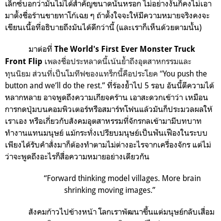
เล็กซ์บอกว่ามันไม่ได้สำคัญขนาดนั้นหรอก ไม่อย่างงั้นก็คงไม่เอา
มาตั้งชื่อร้านขายทาโก้เฉย ๆ ถ้าตั้งใจจะให้มีความหมายจริงคงจะ
เขียนเนื้อที่อธิบายถึงมันได้ดีกว่านี้ (และเราก็เห็นด้วยตามนั้น)
มาต่อที่
The World's First Ever Monster Truck
เพลงชื่อประหลาดนี้เน้นย้ำถึงอุตสาหกรรมและ
Front Flip
ทุนนิยม ส่วนที่เป็นโมทีฟของแทร็กนี้คือประโยค “
You push the
button and we’ll do the rest
.” ที่ร้องย้ำไป 5 รอบ อันนี้ตีความได้
หลากหลาย อาจพูดถึงความเกียจคร้าน เอาสะดวกเข้าว่า เหมือน
การกดปุ่มบนคอมพิวเตอร์หรือสมาร์ทโฟนแล้วมันก็ประมวลผลให้
เราเอง หรือเกี่ยวกับสังคมอุตสาหรรมที่จักรกลเข้ามามีบทบาท
ทำงานแทนมนุษย์ แม้กระทั่งเปรียบมนุษย์เป็นฟันเฟืองในระบบ
เพียงได้รับคำสั่งมาก็ต้องทำตามไม่ต่างอะไรจากเครื่องจักร แต่ไม่
ว่าจะพูดถึงอะไรก็สื่อความหมายอย่างเดียวกัน
“
Forward thinking model villages
.
More brain
shrinking moving images
.”
สังคมก้าวไปข้างหน้า โลกเราพัฒนาขึ้นแต่มนุษย์กลับเสื่อม