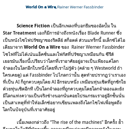
World On a Wire,
Rainer Werner Fassbinder
เป็นอีกเพลงที่บอกธีมของอัลบั้ม ใน
Science Fiction
เองก็มีการอ้างถึงหนังเรื่อง
Blade Runner
ซึ่ง
Star Treatment
เป็นหนังไซไฟปรัชญาของริดลีย์ สก็อตต์ ส่วนแทร็กนี้ อเล็กซ์ได้ไอ
เดียมาจาก
ของ Rainer Werner Fassbinder
World On a Wire
ไซไฟที่ไม่ได้เน้นแอ็คชั่นและโฟกัสที่ปรัชญาเหมือนกัน ซีรีส์
เยอรมันเรื่องนี้เปรียบว่าโลกที่เราอาศัยอยู่อาจเป็นเพียงแค่โลก
จำลองในโลกอีกใบหนึ่งโดยที่เราไม่รู้ตัว
(
คล้าย ๆ
Westworld
ถ้า
ใครเคยดู
)
แต่ Fassbinder
ไปไกลกว่านั้น สุดท้ายปรากฏว่าเราเอง
ที่เป็น
AI
ก็ถูกควบคุมโดย
AI
อีกรอบหนึ่ง เหมือนหุ่นเชิดที่ถูกชักใย
ด้วยหุ่นเชิดอีกที เป็นโลกจำลองที่ถูกควบคุมโดยโลกจำลองและยัง
มีโลกแห่งความเป็นจริงข้างนอกนั่นคอยโปรแกรมเราอยู่อีกขั้นนั่น
เป็นสาเหตุที่ทำให้อเล็กซ์อยากเขียนเพลงถึงโลกไซไฟเพื่อพูดถึง
โลกในปัจจุบันที่เราอาศัยอยู่
เนื้อเพลงกล่าวถึง “
The rise of the machines
” อีกครั้ง ย้ำ
ถึงเทคโนโลยีที่พัฒนาขึ้น อาจดูเหมือนว่าเรามีความหวังในตอน