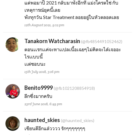
แต่พอมาปี 2021 กลับมาฟังอีกที แม่งโครตใช่ กับ
เหตุการณ์ยุคนี้เลย
ฟังทุกวัน Star Treatment ลอยอยู่ในหัวตลอดเลย
12th August 2021, 9:12 pm
Tanakorn Watcharasin
(@fb4854491052462)
ตอนเเรกเเค่จะหาเเปลเนื้อเฉยๆไม่คิดจะได้เจออะ
ไรเเบบนี้
เเต่ชอบนะ
15th July 2018, 3:16 pm
Benito9999
(@fb1021208854918)
ลึกซึ่งมากครับ
23rd June 2018, 6:49 pm
haunted_skies
(@haunted_skies)
เขียนดีอีกแล้วววว รักๆๆๆๆๆๆๆ