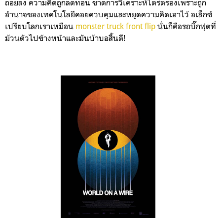
ถอยลง ความคิดถูกลดทอน ขาดการวิเคราะห์ไตร่ตรองเพราะถูก
อำนาจของเทคโนโลยีคอยควบคุมและหยุดความคิดเอาไว้ อเล็กซ์
เปรียบโลกเราเหมือน
monster truck front flip
นั่นก็คือรถบิ๊กฟุตที่
ม้วนตัวไปข้างหน้าและมันบ้าบอสิ้นดี
!