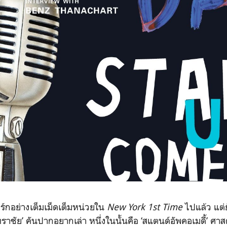
ร์กอย่า
งเต็มเม็ดเต็มหน่วยใน
New York 1st Time
ไปแล้ว แต่ยั
ราชัย’ คันปากอยากเล่า หนึ่งในนั้นคือ ‘สแตนด์อัพคอเมดี้’ ศาส