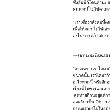
ซึ่งอันนี้ก็โดนด่านะ
คนพวกนี้ไม่ใช่ค
นเลว
“เราเชื่อว่าสังคมที่ต
เพื
่อให้ตลก ไม่ใช่เอ
อะไร บางทีก็ take i
—เพราะอะไรสแตนด์
“อาจเพราะเราโตมา
ขนาดนั้น เราโตมากับ
อะไรพวกนี้ หรืออีกอ
เรื่องที่ไม่คว
รเล่นเยอ
สุดท้ายก็วนอยู่แค่กา
จอดรับ เป็น Observa
สังคมเรายังไม่ให้อภัย