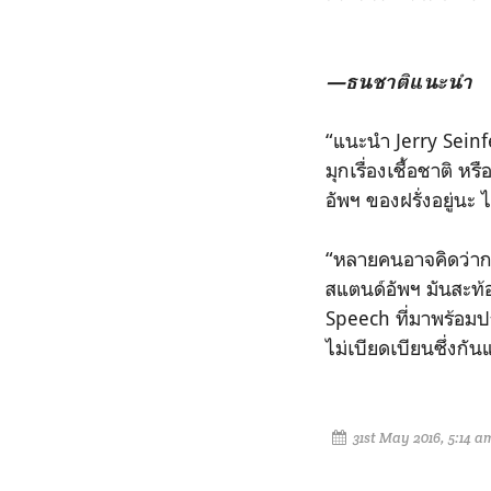
—ธนชาติแนะนำ
“แนะนำ Jerry Seinfe
มุกเรื่องเชื
้อชาติ หร
อัพฯ ของฝรั่งอยู่นะ 
“หลายคนอาจคิดว่า
สแตนด์อัพฯ มันสะท้
Speech ที่มาพร้อมป
ไม่เบียดเบียนซึ่งกัน
31st May 2016, 5:14 a