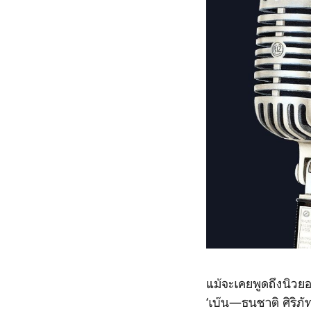
แม้จะเคยพูดถึงนิวยอ
‘เบ๊น—ธนชาติ ศิริภัท