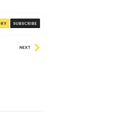
ORY
SUBSCRIBE
NEXT