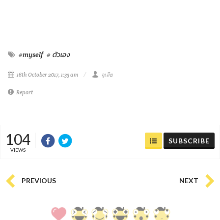
#myself
# ตัวเอง
16th October 2017, 1:33 am
จุเลีย
Report
104
SUBSCRIBE
VIEWS
PREVIOUS
NEXT