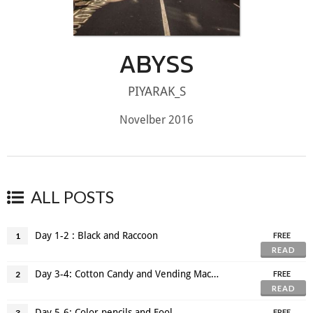
ABYSS
PIYARAK_S
Novelber 2016
ALL POSTS
Day 1-2 : Black and Raccoon
1
FREE
READ
Day 3-4: Cotton Candy and Vending Machine
2
FREE
READ
Day 5-6: Color pencils and Fool
3
FREE