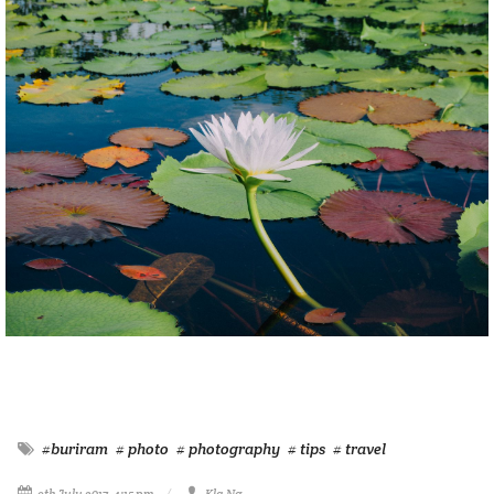
#buriram
# photo
# photography
# tips
# travel