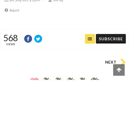
9th July 2017, 4:15 pm
Kla Ng
Report
568
SUBSCRIBE
VIEWS
NEXT
0
0
0
0
0
0
COMMENTS
(
0)