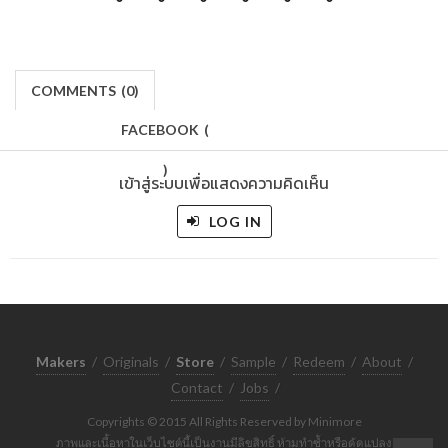
COMMENTS
(
0)
FACEBOOK
(
)
เข้าสู่ระบบเพื่อแสดงความคิดเห็น
LOG IN
Makers
/
Originals
/
Store
/
Sample
/
Redeem
/
About
/
Contact
/
Jobs
/
Copyrights © 2015 All Rights Reserved by Minimore
ภาพและเนื้อหาในเว็บไซต์นี้เป็นงานมีลิขสิทธิ์ ห้ามทำซ้ำหรือดัดแปลง