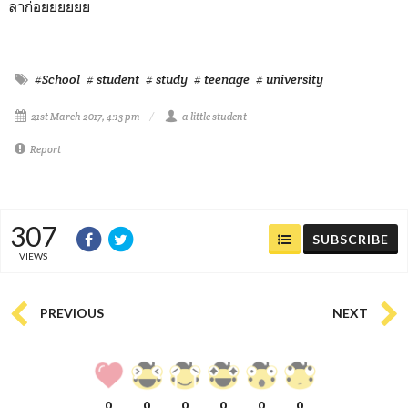
ลาก่อยยยยยย
#School
# student
# study
# teenage
# university
21st March 2017, 4:13 pm
a little student
Report
307
SUBSCRIBE
VIEWS
PREVIOUS
NEXT
0
0
0
0
0
0