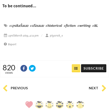
To be continued...
#บุหลันดั้นเมฆ
#เดือนเมฆ
#historical
#fiction
#writing
#BL
23rd March 2019, 4:12 pm
piyarak_s
Report
820
SUBSCRIBE
VIEWS
PREVIOUS
NEXT