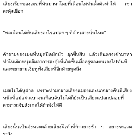
เสียงเรียกของเมฆที่หันมาหาโดยที่เดือนไม่ทันตั้งตัวทำให้ เขา
สะดุ้งเฮือก
“พ่อเดือนได้ยินเสียงอะไรแปลก ๆ ที่ด้านล่างนั่นไหม”
คำถามของเมฆที่หมุดปิดฝักบัว ลุกขึ้นยืน แล้วเดินตรงเข้ามาหา
ทำให้เด็กหนุ่มลืมอาการสะดุ้งที่เกิดขึ้นเมื่อครู่ของตนเองไปทันที
และพยายามเงี่ยหูฟังเสียงที่อีกฝ่ายพูดถึง
เมฆไม่ได้หูฝาด เพราะท่ามกลางเสียงแมลงและนกกลางคืนมีเสียง
หนึ่งที่แม้แผ่วเบาจนเกือบจับไม่ได้ก็ยังเป็นเสียงแปลกปลอมที่
สามารถจับสังเกตได้ถ้าฟังให้ดี
เสียงนั้นเป็นจังหวะคล้ายเสียงฝีเท้าที่ก้าวย่างช้า ๆ อย่างระแวด
ระวัง