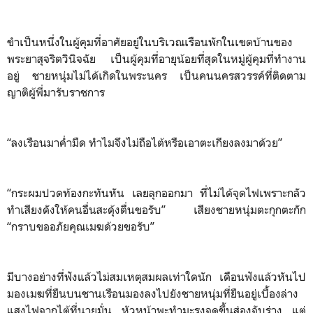
ขำเป็นหนึ่งในผู้คุมที่อาศัยอยู่ในบริเวณเรือนพักในเขตบ้านของ
พระยาสุจริตวินิจฉัย เป็นผู้คุมที่อายุน้อยที่สุดในหมู่ผู้คุมที่ทำงาน
อยู่ ชายหนุ่มไม่ได้เกิดในพระนคร เป็นคนนครสวรรค์ที่ติดตาม
ญาติผู้พี่มารับราชการ
“ลงเรือนมาค่ำมืด ทำไมจึงไม่ถือไต้หรือเอาตะเกียงลงมาด้วย”
“กระผมปวดท้องกะทันหัน เลยลุกออกมา ที่ไม่ได้จุดไฟเพราะกลัว
ทำเสียงดังให้คนอื่นสะดุ้งตื่นขอรับ” เสียงชายหนุ่มตะกุกตะกัก
“กราบขออภัยคุณเมฆด้วยขอรับ”
มีบางอย่างที่ฟังแล้วไม่สมเหตุสมผลเท่าใดนัก เดือนฟังแล้วหันไป
มองเมฆที่ยืนบนชานเรือนมองลงไปยังชายหนุ่มที่ยืนอยู่เบื้องล่าง
แสงไฟจากไต้ที่นายมั่น หัวหน้าพะทำมะรงจุดขึ้นส่องจับร่าง แต่