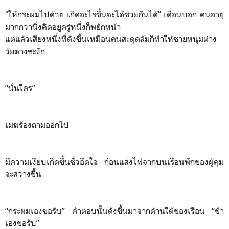
“ให้กระผมไปด้วย เกิดอะไรขึ้นจะได้ช่วยกันได้” เดือนบอก คนอายุ
มากกว่านิ่งคิดอยู่ครู่หนึ่งก็พยักหน้า
แต่แล้วเสียงหนึ่งที่ดังขึ้นเหมือนคนสะดุดล้มก็ทำให้ชายหนุ่มต่าง
วัยต่างชะงัก
“นั่นใคร”
เมฆร้องถามออกไป
มีความเงียบเกิดขึ้นชั่วอึดใจ ก่อนแสงไฟจากบนเรือนพักของผู้คุม
จะสว่างขึ้น
“กระผมเองขอรับ” คำตอบนั้นดังขึ้นมาจากด้านใต้ของเรือน “ขำ
เองขอรับ”