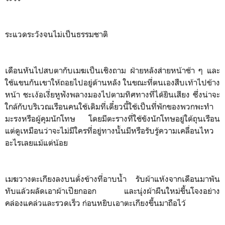
ระแวดระวังจนไม่เป็นธรรมชาติ
เดือนหันไปสบตากับเมฆเป็นเชิงถาม ฝ่ายหลังส่ายหน้าช้า ๆ และ
ใช้แขนกันเขาให้ถอยไปอยู่ด้านหลัง ในขณะที่ตนเองสืบเท้าไปข้าง
หน้า ชะเง้อเงี่ยหูฟังพลางมองไปตามทิศทางที่ได้ยินเสียง ซึ่งน่าจะ
ใกล้กับบริเวณเรือนคนใช้เดิมที่เดี๋ยวนี้ใช้เป็นที่พักของพวกพะทำ
มะรงหรือผู้คุมนักโทษ โดยมีตะรางที่ใช้ขังนักโทษอยู่ใต้ถุนเรือน
แต่ดูเหมือนว่าจะไม่มีใครที่อยู่ทางนั้นมีหรือรับรู้ความเคลื่อนไหว
อะไรเลยแม้แต่น้อย
เมฆวางตะเกียงลงบนตั่งข้างที่อาบน้ำ รับผ้าแห้งจากเดือนมาพัน
ทับแล้วผลัดเอาผ้าเปียกออก และนุ่งผ้าผืนใหม่ขึ้นโจงอย่าง
คล่องแคล่วและรวดเร็ว ก่อนหยิบเอาตะเกียงขึ้นมาถือไว้