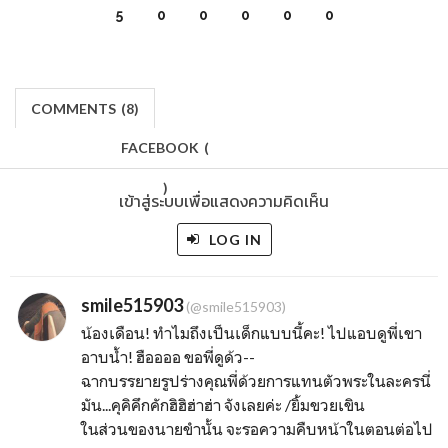
5
0
0
0
0
0
COMMENTS
(
8)
FACEBOOK
(
)
เข้าสู่ระบบเพื่อแสดงความคิดเห็น
LOG IN
smile515903
(@smile515903)
น้องเดือน! ทำไมถึงเป็นเด็กแบบนี้คะ! ไปแอบดูพี่เขา
อาบน้ำ! ฮืออออ ขอพี่ดูด้ว--
ฉากบรรยายรูปร่างคุณพี่ด้วยการแทนตัวพระในละครนี่
มัน...คุคิคึกคักฮิฮิฮ่าฮ่า จังเลยค่ะ /ยิ้มขวยเขิน
ในส่วนของนายขำนั้น จะรอความคืบหน้าในตอนต่อไป