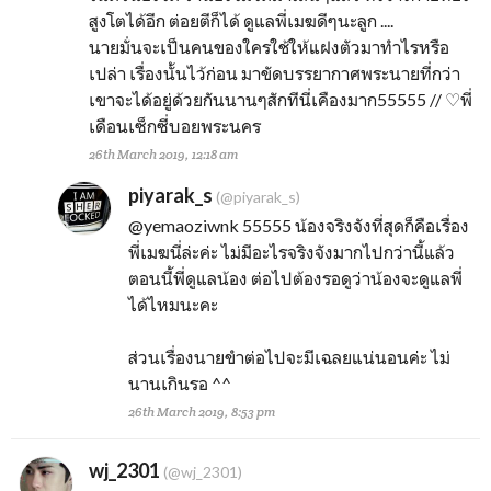
สูงโตได้อีก ต่อยตีก็ได้ ดูแลพี่เมฆดีๆนะลูก ....
นายมั่นจะเป็นคนของใครใช้ให้แฝงตัวมาทำไรหรือ
เปล่า เรื่องนั้นไว้ก่อน มาขัดบรรยากาศพระนายที่กว่า
เขาจะได้อยู่ด้วยกันนานๆสักทีนี่เคืองมาก55555 // ♡พี่
เดือนเซ็กซี่บอยพระนคร
26th March 2019, 12:18 am
piyarak_s
(@piyarak_s)
@yemaoziwnk
55555 น้องจริงจังที่สุดก็คือเรื่อง
พี่เมฆนี่ล่ะค่ะ ไม่มีอะไรจริงจังมากไปกว่านี้แล้ว
ตอนนี้พี่ดูแลน้อง ต่อไปต้องรอดูว่าน้องจะดูแลพี่
ได้ไหมนะคะ
ส่วนเรื่องนายขำต่อไปจะมีเฉลยแน่นอนค่ะ ไม่
นานเกินรอ ^^
26th March 2019, 8:53 pm
wj_2301
(@wj_2301)