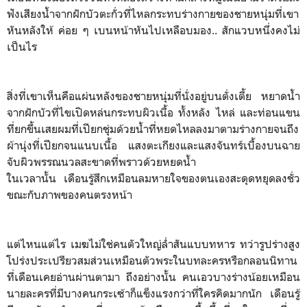
ฟังเสียงน้ำจากฝักบัวตะกั่วที่ไหลกระทบร่างกายของชายหนุ่มที่เขา
หันหลังให้ ค่อย ๆ เบนหน้าหันไปเหลือบมอง.. สักแวบหนึ่งคงไม่
เป็นไร
สิ่งที่เขาเห็นคือแผ่นหลังของชายหนุ่มที่นั่งอยู่บนตั่งเตี้ย หยาดน้ำ
จากฝักบัวที่ไขเปิดหล่นกระทบผิวเนื้อ ทั้งหลัง ไหล่ และท่อนแขน
ที่ยกขึ้นเสยผมที่เปียกชุ่มด้วยน้ำที่หยดไหลลงมาตามร่างกายจนถึง
ผ้านุ่งที่เปียกจนแนบเนื้อ แสงตะเกียงและแสงจันทร์เบื้องบนฉาย
จับผิวพรรณนวลสะขาดที่พราวด้วยหยดน้ำ
ในเวลานั้น เดือนรู้สึกเหมือนลมหายใจของตนเองสะดุดหยุดลงชั่ว
ขณะกับภาพของคนตรงหน้า
แต่ไหนแต่ไร เมฆไม่ใช่คนตัวใหญ่ล่ำสันแบบทหาร ทว่ารูปร่างสูง
โปร่งประเปรียวสมส่วนเหมือนตัวพระในบทละครหรือกลอนนิทาน
ที่เดือนเคยอ่านผ่านตามา ถึงอย่างนั้น คนเอวบางร่างน้อยเหมือน
นายละครที่มีบางคนกระเซ้าก็แข็งแรงกว่าที่ใครคิดมากนัก เดือนรู้