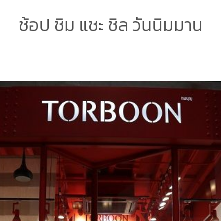
ช้อป ชิม แชะ ชิล วันนิมมาน