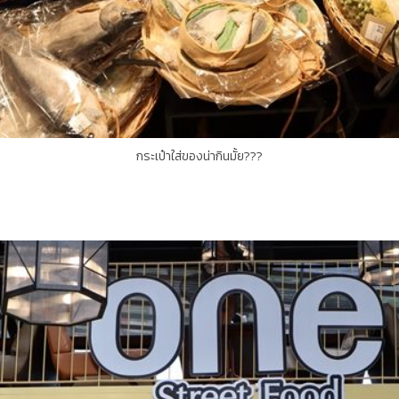
กระเป๋าใส่ของน่ากินมั้ย???