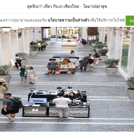
สุดฟิน!!! เที่ยว กิน in เชียงใหม่
–
โลมาป(ล)าสุข
ต์ของเรา กรุณาอ่านและยอมรับ
นโยบายความเป็นส่วนตัว
เพื่อใช้บริการเว็บไซต์
ยอ