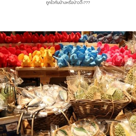
ถูกใจกันบ้างหรือป่าวจ๊ะ???