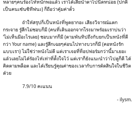
หลายๆคนร้องไห้หนักพอแล้ว เราได้เสียน้ำตาไปนิดหน่อย (ปกติ
เป็นคนเซ้นซิทีฟนะ) ก็ถือว่าคุ้มค่าตั๋ว
ถ้าให้สรุปก็เป็นหนังที่พูดยากอะ เสียงวิจารณ์แตก
กระจาย รู้สึกไม่ชอบก็มี (คนที่เดินออกจากโรงมาพร้อมเราบ่นว่า
‘ไม่เห็นมีอะไรเลย) ชอบมากก็มี (ตามพันทิปถึงกับยกเป็นหนังที่ดี
กว่า Your name) และรู้สึกเฉยๆค่อนไปทางบวกก็มี (คอหนังรัก
แบบเรา) ไม่ใช่ว่าหนังไม่ดี แต่เราเจอที่ท็อปฟอร์มกว่านี้มาเยอะ
แล้วเลยไม่ได้ร้องไห้เท่าที่ตั้งใจไว้ แต่เราก็ยังแนะนำว่าไปดูก็ดี ได้
คิดตามพล็อต และได้เรียนรู้คุณค่าของเวลากับการตัดสินใจในชีวิต
ด้วย
7.9/10 คะแนน
- ilysm.