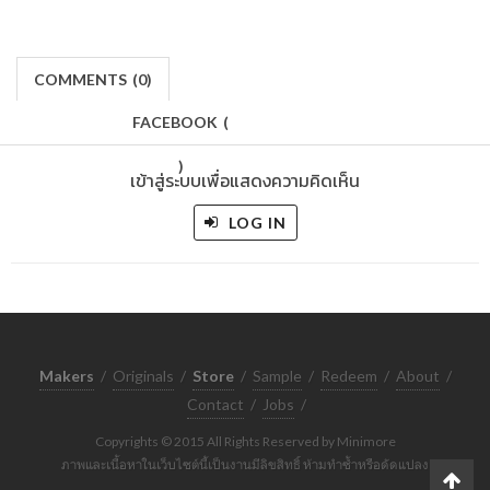
COMMENTS
(
0)
FACEBOOK
(
)
เข้าสู่ระบบเพื่อแสดงความคิดเห็น
LOG IN
Makers
/
Originals
/
Store
/
Sample
/
Redeem
/
About
/
Contact
/
Jobs
/
Copyrights © 2015 All Rights Reserved by Minimore
ภาพและเนื้อหาในเว็บไซต์นี้เป็นงานมีลิขสิทธิ์ ห้ามทำซ้ำหรือดัดแปลง