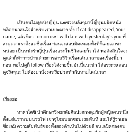
เป็นคนไม่ดูหนังญี่ปุ่น แต่ช่วงหลังๆมานี้ญี่ปุ่นผลิตหนัง
พล็อตน่าสนใจสำหรับเราเยอะมาก ทั้ง If cat disappeared, Your
name, แล้วก็มา Tomorrow I will date with yesterday's you ที่
สะดุดตาเราตั้งแต่ชื่อเรื่อง ก่อนจะสอบมิดเทอมทั้งทีก็เลยเอาซะ
หน่อย เป็นหนังรักญี่ปุ่นเรื่องแรกในชีวิตเลยก็ว่าได้ พอตัดสินใจจะ
ดูแล้วก็ทำการบ้านด้วยการอ่านรีวิวเรื่องเส้นเวลาของเรื่องนี้มา
ก่อน พอไปดูก็ follow เรื่องได้ง่ายขึ้น อันนี้แนะนำ ได้อรรถรสตอน
ดูจริงๆนะ ไม่ต้องมานั่งงงหรือปวดหัวกับทามไลน์เวลา
เรื่องย่อ
ทาคาโตชิ นักศึกษาวิทยาลัยศิลปะตกหลุมรักผู้หญิงคนหนึ่ง
ตั้งแต่แรกพบบนรถไฟ เขาจู่โจมบอกชอบเธอทันที และได้รู้ว่าเธอ
ชื่อเอมิ ความสัมพันธ์ของทั้งสองดำเนินไปด้วยดี จนเอมิตกลงคบ