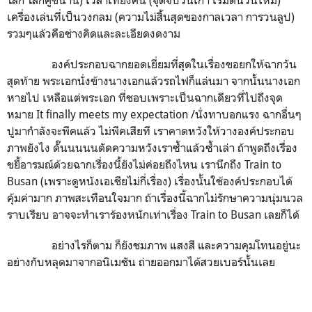
โลก โลกคู่ขนาน) เวลาเที่ยงคืน (จุดจบวันเก่า เริ่มต้นวันใหม่)
เครื่องเล่นที่เป็นวงกลม (ความไม่สิ้นสุดของกาลเวลา การวนลูป)
รวมๆแล้วคือช่างคิดและละเอียดงดงาม
องค์ประกอบฉากยอดเยี่ยมที่สุดในเรื่องขอยกให้ฉากวัน
สุดท้าย พระเอกนั่งข้างนางเอกแล้วรถไฟก็แล่นมา จากนั้นนางเอก
หายไป เหลือแต่พระเอก ที่ชอบเพราะเป็นฉากเดียวที่ไปถึงจุด
หมาย It finally meets my expectation /นั่งทาบอกแรง ฉากอื่นๆ
ปูมากำลังจะพีคแล้ว ไม่พีคเสียที เราคาดหวังให้วางองค์ประกอบ
ภาพยังไง ดั๊นนนนนตัดความหวังเราซ้ำแล้วซ้ำเล่า ถ้าพูดถึงเรื่อง
ขยี้อารมณ์ด้วยฉากเรื่องนี้ยังไม่ค่อยถึงไหน เรานึกถึง Train to
Busan (เพราะดูหนังเอเชียไม่กี่เรื่อง) เรื่องนั้นใช้องค์ประกอบได้
คุ้มค่ามาก ภาพสะเทือนใจมาก ถ้าเรื่องนี้ฉากไม่รักษาความนุ่มนวล
ราบเรียบ อาจจะทำเราร้องหนักเท่าเรื่อง Train to Busan เลยก็ได้
อย่างไรก็ตาม ก็ยังชมภาพ แสงสี และความคุมโทนอยู่นะ
อย่างกับหลุดมาจากอนิเมชัน ถ่ายออกมาได้สวยเบอร์นั้นเลย