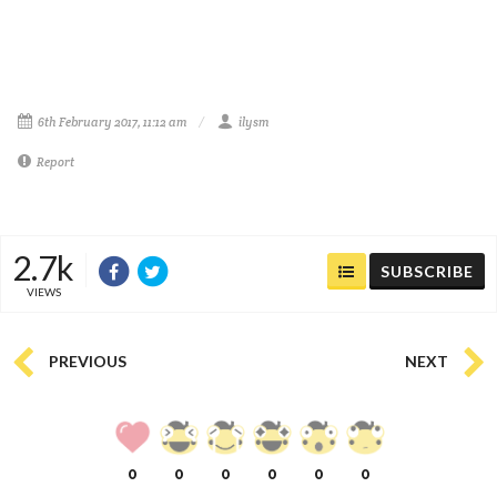
6th February 2017, 11:12 am
ilysm
Report
2.7k
SUBSCRIBE
VIEWS
PREVIOUS
NEXT
0
0
0
0
0
0