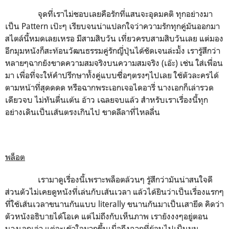
จุดที่เราไม่ชอบเลยคือรักที่แสนจะอุดมคติ ทุกอย่างมา
เป็น Pattern เป๊ะๆ เรียบจนน่าแปลกใจว่าความรักทุกคู่มันออกมา
สไตล์นี้หมดเลยเหรอ มีสามสิบวัน เที่ยวครบสามสิบวันเลย แต่มอง
อีกมุมหนังก็สะท้อนวัฒนธรรมคู่รักญี่ปุ่นได้ชัดเจนล่ะมั้ง เรารู้สึกว่า
หลายๆฉากยังขาดความสมจริงบนความสมจริง (เอ๊ะ) เช่น ใส่เพื่อน
มา เพื่อที่จะให้คำปรึกษาทั้งคู่แบบซื่อๆตรงๆไปเลย ใช้ตัวละครได้
ตามหน้าที่สุดดดด หรือฉากพระเอกเจอไดอารี่ นางเอกก็เล่ารวด
เดียวจบ ไม่ทันตื่นเต้น อ้าว เฉลยจบแล้ว สำหรับเราเรื่องนี้ทุก
อย่างเดินเป็นเส้นตรงเกินไป ขาดลีลาที่ไหลลื่น
พล็อต
เรามาดูเรื่องนี้เพราะพล็อตล้วนๆ รู้สึกว่ามันน่าสนใจดี
ส่วนตัวไม่เคยดูหนังที่เล่นกับเส้นเวลา แล้วได้ยินว่าเป็นเรื่องแรกๆ
ที่ใช้เส้นเวลาขนานกันแบบ literally ขนานกันมาเป็นเสายึด คิดว่า
ตัวหนังอธิบายได้โอเค แต่ไม่ถึงกับเห็นภาพ เรายังงงๆอยู่ตอน
นางเอกเล่า แต่จะเข้าใจมากขึ้นเมื่อถึงฉากที่ย้อนไปเป็นมุม