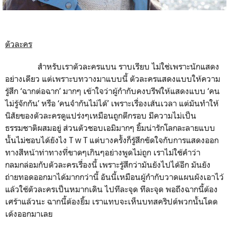
ตัวละคร
สำหรับเราตัวละครแบน ราบเรียบ ไม่ใช่เพราะนักแสดง
อย่างเดียว แต่เพราะบทวางมาแบบนี้ ตัวละครแสดงแบบให้ความ
รู้สึก ‘ฉากต่อฉาก’ มากๆ เข้าใจว่าผู้กำกับคงบรีฟให้แสดงแบบ ‘คน
ไม่รู้จักกัน’ หรือ ‘คนจำกันไม่ได้’ เพราะเรื่องเส้นเวลา แต่มันทำให้
นิสัยของตัวละครดูแปร่งๆเหมือนถูกตีกรอบ มีความไม่เป็น
ธรรมชาติผสมอยู่ ส่วนตัวชอบเอมิมากๆ ยิ้มน่ารักโลกละลายแบบ
นั้นไม่ชอบได้ยังไง T w T แต่บางครั้งก็รู้สึกขัดใจกับการแสดงออก
ทางสีหน้าท่าทางที่ขาดๆเกินๆอย่างพูดไม่ถูก เราไม่ใช้คำว่า
กลมกล่อมกับตัวละครเรื่องนี้ เพราะรู้สึกว่ามันยังไปได้อีก มันยัง
ถ่ายทอดออกมาได้มากกว่านี้ อันนี้เหมือนผู้กำกับวาดแผนผังเอาไว้
แล้วใช้ตัวละครเป็นหมากเดิน ไปทีละจุด ทีละจุด พอถึงฉากนี้ต้อง
เศร้าแล้วนะ ฉากนี้ต้องยิ้ม เราแทบจะเห็นบทสคริปต์พวกนั้นโดด
เด้งออกมาเลย