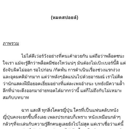
(หมดสปอยล์)
ภาพรวม
ไม่ได้ดีเว่อร์วังอย่างที่คนเค้าอวยกัน แต่ถือว่าพล็อตชนะ
ใจเรา แม้จะรู้สึกว่าพล็อตมีช่องโหว่แน่ๆ มันต้องไม่เป๊ะเบอร์นี้ดิ แต่
ยังจับผิดไม่ออก รอไปก่อน /กัดฟัน การดำเนินเรื่องช่วงแรกง่วง
และอุดมคติม้ากมาก แต่ว่าหลังๆอัดแน่นไปด้วยอารมณ์ เราไม่คิด
ว่านักแสดงฝีมือยอดเยี่ยมอย่างที่แต่ละเพจอ้างนะ บทยังมีความล้ำ
ลึกที่น่าจะดึงออกมาถ่ายทอดได้มากกว่านี้ แต่ก็ไม่ถึงกับไม่เหมาะ
สมกับบทบาท
ฉาก แสงสี ทุกสิ่งโคตรญี่ปุ่น ใครที่เป็นแฟนคลับหนัง
ญี่ปุ่นคงจะยกขึ้นหิ้งเลย เพลงประกอบก็เพราะ หนังเหมือนกล้าๆ
กลัวๆที่จะเล่นกับความรู้สึกคนดูเลยยังไปไม่สุด แต่เราเชื่อว่าแค่นี้