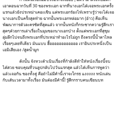
เอาตอนฉากวันที่ 30 ของพระเอก ฉากที่นางเอกได้เจอพระเอกครั้ง
แรกแล้วยังประหม่าเคอะเขิน แต่พระเอกร้องไห้เพราะรู้ว่าจะได้เจอ
นางเอกเป็นครั้งสุดท้าย ฉากนั้นพระเอกหล่อมาก (อ้าว) คือเห็น
พัฒนาการตัวละครชัดที่สุดแล้ว จากนั้นหนังก็กระชากความรู้สึกเรา
สุดๆด้วยการเล่าเรื่องในมุมของนางเอกบ้าง ตั้งแต่พระเอกที่สุขุม
ลุ่มลึกไปจนถึงพระเอกที่ประหม่าทำอะไรไม่ถูก ถึงตรงนี้น้ำตาไหล
เรื่อยๆเลยทีเดียว มันแบบ ฮื้ออออออออออออ เราอินประหนึ่งเป็น
เอมิเสียเอง /สูดน้ำมูก
ดังนั้น จังหวะดำเนินเรื่องที่กำลังดีทำให้หนังเรื่องนี้จบ
ได้สวย ขอบคุณที่วนลูปกลับไปวันแรกสุด แล้วได้เห็นการพูดว่า
แล้วเจอกัน ของทั้งคู่ คือถ้าไม่มีคำนี้เราจะโกรธ แงงงงง หนังเล่น
กับเส้นเวลามาทั้งเรื่อง มันต้องมีคำนี้! รู้สึกกราบคนเขียนบท