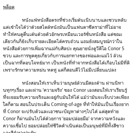
พล็อต
หนังแพ้หนังสือตรงที่ช่วงเริ่มต้นเนิบนาบและชวนหลับ
แต่เข้าใจได้ว่าด้วยสไตล์หนังมันเป็นแฟนตาซีดราม่าที่ไม่อาจ
ทำให้คนดูตื่นเต้นด้วยตัวอักษรเหมือนเวอร์ชั่นหนังสือ แต่ขณะ
เดียวกันก็ยังเก็บรายละเอียดได้ครบถ้วน แถมยังสมบูรณ์กว่าใน
หนังสือด้วยการเพิ่มฉากแม่กับศิลปะ คุณยายนั่งดูวีดิโอ Conor 5
ขวบ และการพูดคุยเกี่ยวกับการแยกทางของพ่อและแม่ไว้ ล้วน
เป็นฉากที่ตอบโจทย์มาก เป็นหนังที่ทำจากหนังสือได้เกือบไม่มีที่ติ
เพราะรักษาความหม่น หดหู่ แต่ก็สอนดีไว้ไม่มีเปลี่ยนแปลง
หนังสอนให้เราเห็นว่ามนุษย์ล้วนมีสองด้าน ผ่านนิทา
นทุกๆเรื่อง และผ่าน ‘ความจริง’ ของ Conor เองสอนให้เราเรียนรู้
ที่จะยอมรับความจริงและอยู่กับมันให้ได้ แม้ว่ามันจะเจ็บปวดเพียง
ใดก็ตาม สอนในประเด็น Coming-of-age ที่ทำให้มันเป็นเรื่องยาก
ที่ Conor จะปรับตัวและเอาชนะปัญหาต่างๆไปได้ แต่สุดท้าย
Conor ก็ผ่านมันไปได้ด้วยการ ‘ยอมปล่อยมือ’ จากความหวังและ
ความเชื่อไป ยอมปล่อยให้ชีวิตดำเนินต่อเป็นมนุษย์ที่มีทั้งสีขาว
และสีดำปะปนกัน