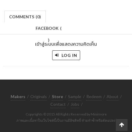
COMMENTS
(
0)
FACEBOOK
(
)
เข้าสู่ระบบเพื่อแสดงความคิดเห็น
LOG IN
Makers
/
Originals
/
Store
/
Sample
/
Redeem
/
About
/
Contact
/
Jobs
/
Copyrights © 2015 All Rights Reserved by Minimore
ภาพและเนื้อหาในเว็บไซต์นี้เป็นงานมีลิขสิทธิ์ ห้ามทำซ้ำหรือดัดแปลง