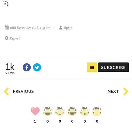

16th December 2016, 2:51 pm
ilysm
Report
1k
SUBSCRIBE
VIEWS
PREVIOUS
NEXT
1
0
0
0
0
0