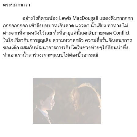
ตรงๆมากกว่า
อย่างไรก็ตามน้อง Lewis MacDougall แสดงดีมากกกกก
กกกกกกกกก เข้าถึงบทบาทเกินคาด แววตา น้ำเสียง ท่าทาง ไม่
ต่างจากที่คาดหวังไว้เลย ทั้งที่อายุแค่นี้แต่กลับถ่ายทอด Conflict
ในใจเกี่ยวกับการสูญเสีย ความหวาดกลัว ความดื้อรั้น จินตนาการ
ของเด็ก ผสมกับพัฒนาการการเติบโตในช่วงท้ายๆได้ดีจนน่าทึ่ง
ทำเอาเราน้ำตาร่วงเผาะๆแบบไม่ต้องบิ๊วอารมณ์