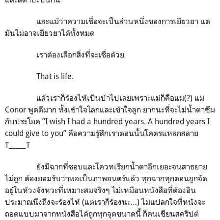
และแม้ว่าความเชื่อจะเป็นส่วนหนึ่งของการเยียวยา แต่
มันไม่อาจเยียวยาได้ทั้งหมด
เราต้องเลือกสิ่งที่จะเชื่อด้วย
That is life.
แล้วเราก็ร้องไห้เป็นบ้าไปเลยเพราะแม่ก็คือแม่(?) แม่
Conor พูดดีมาก ทั้งเข้าใจโลกและเข้าใจลูก ยากนะที่จะไม่น้ำตาซึม
กับประโยค ”I wish I had a hundred years. A hundred years I
could give to you” คือความรู้สึกเราตอนนั้นโคตรแหลกสลาย
T_____T
ยังมีฉากที่ชอบและโควทเรียกน้ำตาอีกเยอะจนสาธยาย
ไม่ถูก ต้องยอมรับว่าพอเป็นภาพยนตร์แล้ว ทุกฉากทุกตอนถูกจัด
อยู่ในห้วงจังหวะที่เหมาะสมจริงๆ ไม่เหมือนหนังสือที่ต้องอิน
ประมาณนึงถึงจะร้องไห้ (แต่เราก็ร้องนะ…) ไม่แปลกใจที่หนังจะ
ถอดแบบมาจากหนังสือได้ถูกทุกจุดขนาดนี้ ก็คนเขียนสคริปต์