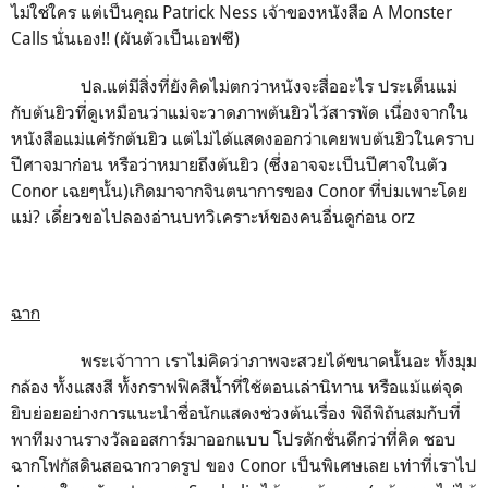
ไม่ใช่ใคร แต่เป็นคุณ Patrick Ness เจ้าของหนังสือ A Monster
Calls นั่นเอง!! (ผันตัวเป็นเอฟซี)
ปล.แต่มีสิ่งที่ยังคิดไม่ตกว่าหนังจะสื่ออะไร ประเด็นแม่
กับต้นยิวที่ดูเหมือนว่าแม่จะวาดภาพต้นยิวไว้สารพัด เนื่องจากใน
หนังสือแม่แค่รักต้นยิว แต่ไม่ได้แสดงออกว่าเคยพบต้นยิวในคราบ
ปีศาจมาก่อน หรือว่าหมายถึงต้นยิว (ซึ่งอาจจะเป็นปีศาจในตัว
Conor เฉยๆนั้น)เกิดมาจากจินตนาการของ Conor ที่บ่มเพาะโดย
แม่? เดี๋ยวขอไปลองอ่านบทวิเคราะห์ของคนอื่นดูก่อน orz
ฉาก
พระเจ้าาาา เราไม่คิดว่าภาพจะสวยได้ขนาดนั้นอะ ทั้งมุม
กล้อง ทั้งแสงสี ทั้งกราฟฟิคสีน้ำที่ใช้ตอนเล่านิทาน หรือแม้แต่จุด
ยิบย่อยอย่างการแนะนำชื่อนักแสดงช่วงต้นเรื่อง พิถีพิถันสมกับที่
พาทีมงานรางวัลออสการ์มาออกแบบ โปรดักชั่นดีกว่าที่คิด ชอบ
ฉากโฟกัสดินสอฉากวาดรูป ของ Conor เป็นพิเศษเลย เท่าที่เราไป