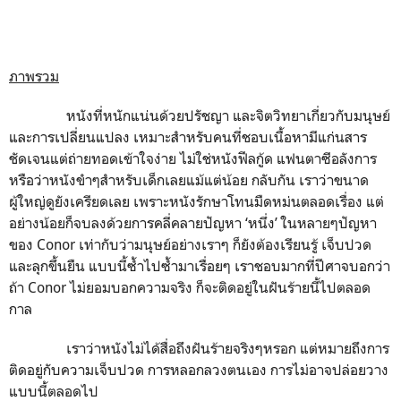
ภาพรวม
หนังที่หนักแน่นด้วยปรัชญา และจิตวิทยาเกี่ยวกับมนุษย์
และการเปลี่ยนแปลง เหมาะสำหรับคนที่ชอบเนื้อหามีแก่นสาร
ชัดเจนแต่ถ่ายทอดเข้าใจง่าย ไม่ใช่หนังฟีลกู้ด แฟนตาซีอลังการ
หรือว่าหนังขำๆสำหรับเด็กเลยแม้แต่น้อย กลับกัน เราว่าขนาด
ผู้ใหญ่ดูยังเครียดเลย เพราะหนังรักษาโทนมืดหม่นตลอดเรื่อง แต่
อย่างน้อยก็จบลงด้วยการคลี่คลายปัญหา ‘หนึ่ง’ ในหลายๆปัญหา
ของ Conor เท่ากับว่ามนุษย์อย่างเราๆ ก็ยังต้องเรียนรู้ เจ็บปวด
และลุกขึ้นยืน แบบนี้ซ้ำไปซ้ำมาเรื่อยๆ เราชอบมากที่ปีศาจบอกว่า
ถ้า Conor ไม่ยอมบอกความจริง ก็จะติดอยู่ในฝันร้ายนี้ไปตลอด
กาล
เราว่าหนังไม่ได้สื่อถึงฝันร้ายจริงๆหรอก แต่หมายถึงการ
ติดอยู่กับความเจ็บปวด การหลอกลวงตนเอง การไม่อาจปล่อยวาง
แบบนี้ตลอดไป