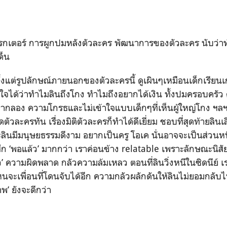
ร์ การผูกปมหลังตัวละคร พัฒนาการของตัวละคร นับว่าท
ด็น
งแต่รูปลักษณ์ภายนอกของตัวละครนี้ ดูเผินๆเหมือนเด็กเรียนเก
ข้าใจได้ว่าทำไมลินถึงโกง ทำไมถึงอยากได้เงิน ทั้งปมครอบคร
อยากลอง ความโกรธและไม่เข้าใจแบบเด็กๆที่เห็นผู้ใหญ่โกง ฯล
วละครทัน เรื่องมิติตัวละครก็ทำได้ดีเยี่ยม ชอบที่สุดท้ายลินเลิ
าะลินมีมนุษยธรรมดีงาม อยากเป็นครู โอเค นั่นอาจจะเป็นส่วนหน
้สึก ‘พอแล้ว’ มากกว่า เราค่อนข้าง relatable เพราะลักษณะนิส
ว’ ความผิดพลาด กลัวความล้มเหลว ตอนที่ลินวิ่งหนีในซิดนีย์ เรา
จะเพื่อนที่โดนจับได้อีก ความกลัวผลักดันให้ลินไม่ยอมกลับไป
พ’ ยังจะดีกว่า