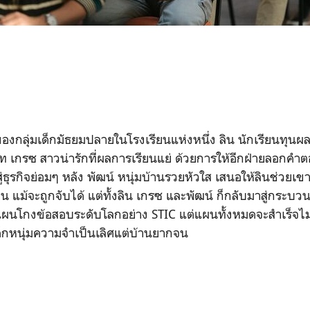
ุ่มเด็กมัธยมปลายในโรงเรียนแห่งหนึ่ง ลิน นักเรียนทุนผล
นิท เกรซ สาวน่ารักที่ผลการเรียนแย่ ด้วยการให้อีกฝ่ายลอกคำ
ธุรกิจย่อมๆ หลัง พัฒน์ หนุ่มบ้านรวยหัวใส เสนอให้ลินช่วยเข
น แม้จะถูกจับได้ แต่ทั้งลิน เกรซ และพัฒน์ ก็กลับมาสู่กระบ
งแผนโกงข้อสอบระดับโลกอย่าง STIC แต่แผนทั้งหมดจะสำเร็จไ
ด็กหนุ่มความจำเป็นเลิศแต่บ้านยากจน