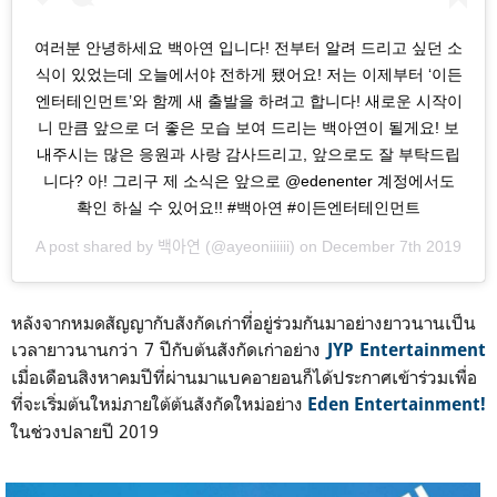
여러분 안녕하세요 백아연 입니다! 전부터 알려 드리고 싶던 소
식이 있었는데 오늘에서야 전하게 됐어요! 저는 이제부터 ‘이든
엔터테인먼트’와 함께 새 출발을 하려고 합니다! 새로운 시작이
니 만큼 앞으로 더 좋은 모습 보여 드리는 백아연이 될게요! 보
내주시는 많은 응원과 사랑 감사드리고, 앞으로도 잘 부탁드립
니다? 아! 그리구 제 소식은 앞으로 @edenenter 계정에서도
확인 하실 수 있어요!! #백아연 #이든엔터테인먼트
A post shared by
백아연
(@ayeoniiiiii) on
December 7th 2019
หลังจากหมดสัญญากับสังกัดเก่าที่อยู่ร่วมกันมาอย่างยาวนานเป็น
เวลายาวนานกว่า 7 ปีกับต้นสังกัดเก่าอย่าง
JYP Entertainment
เมื่อเดือนสิงหาคมปีที่ผ่านมาแบคอายอนก็ได้ประกาศเข้าร่วมเพื่อ
ที่จะเริ่มต้นใหม่ภายใต้ต้นสังกัดใหม่อย่าง
Eden Entertainment!
ในช่วงปลายปี 2019