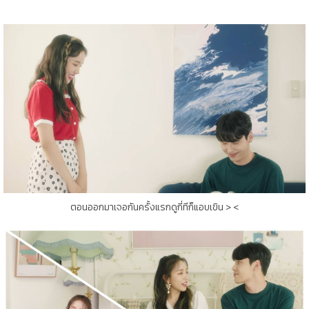
ตอนออกมาเจอกันครั้งแรกดูกี่ทีก็แอบเขิน > <