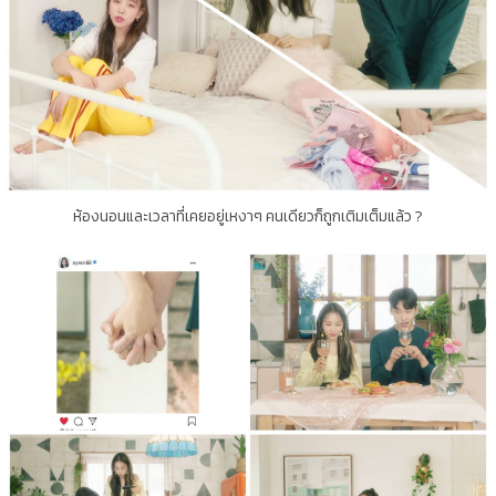
ห้องนอนและเวลาที่เคยอยู่เหงาๆ คนเดียวก็ถูกเติมเต็มแล้ว ?