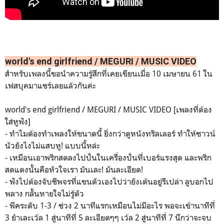
world's end girlfriend / MEGURI / MUSIC VIDEO
สำหรับเพลงนี้ขอนำความรู้สึกที่เคยเขียนเมื่อ 10 เมษายน 61 ใน
เฟสบุคมาแชร์เลยแล้วกันค่ะ
world's end girlfriend / MEGURI / MUSIC VIDEO [เพลงที่ต้อง
ใส่หูฟัง]
- ทำไมต้องทำเพลงให้ขนาดนี้ ยิ่งกว่าดูหนังทริลเลอร์ ทำให้ซาวน์
นัวยังไงไม่แสบหู
! แบบนี้หล่ะ
- เหมือนเอาพริกสดลงไปปั่นในเ
ครื่องปั่นที่เบอร์แรงสุด และพริก
สดแดงนั้นคือหัวใจเร
า มันเละ! มันละเอียด!
- ฟังไปต้องจับชีพจรที่แขนตัว
เองไปว่ายังเต้นอยู่รึเปล่า
ลูบอกไป
พลาง กลั้นหายใจไม่รู้ตัว
- พีคระดับ 1-3 / ช่วง 2 นาทีแรกเหมือนไม่มีอะไร พอจะเข้
านาทีที่
3 ยำเละเว้ล 1 สู่นาทีที่ 5 ละเอียดๆๆ เว้ล 2 สู่นาทีที่ 7 นึกว่าจะจบ