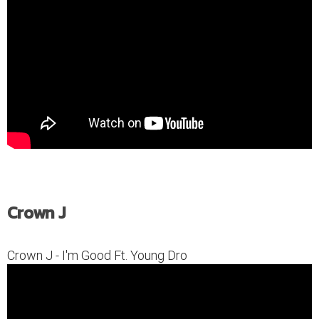
Crown J
Crown J - I'm Good Ft. Young Dro