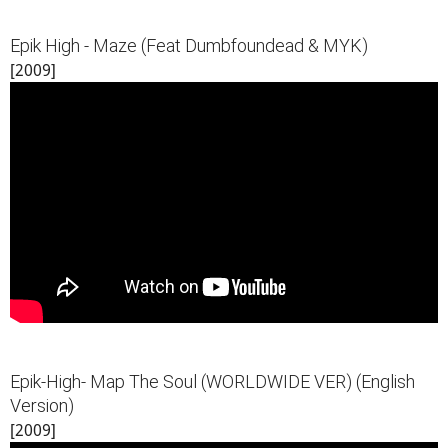
Epik High - Maze (Feat Dumbfoundead & MYK)
[2009]
Epik-High- Map The Soul (WORLDWIDE VER) (English
Version)
[2009]