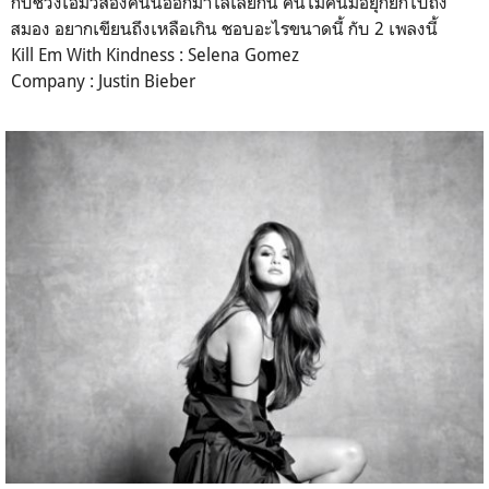
กับช่วงเอ็มวีสองคนนี้ออกมาไล่เลี่ยกัน คันไม้คันมือยุกยิกไปถึง
สมอง อยากเขียนถึงเหลือเกิน ชอบอะไรขนาดนี้ กับ 2 เพลงนี้
Kill Em With Kindness : Selena Gomez
Company : Justin Bieber