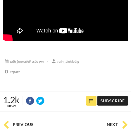
12th June 2016, 2:02 pm
rain_blablobly
Report
1.2k
SUBSCRIBE
VIEWS
PREVIOUS
NEXT