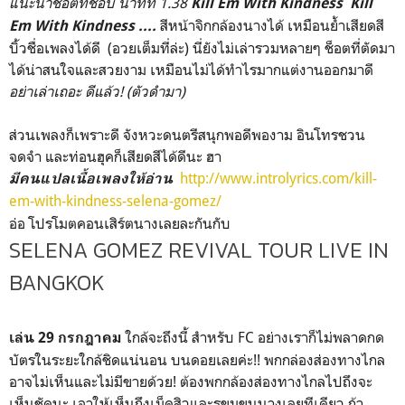
แนะนำช็อตที่ชอบ นาทีที่ 1.38
Kill Em With Kindness
Kill
สีหน้าจิกกล้องนางได้ เหมือนย้ำเสียดสี
Em With Kindness ....
บิ้วชื่อเพลงได้ดี (อวยเต็มที่ล่ะ) นี่ยังไม่เล่ารวมหลายๆ ช็อตที่ตัดมา
ได้น่าสนใจและสวยงาม เหมือนไม่ได้ทำไรมากแต่งานออกมาดี
อย่าเล่าเถอะ ดีแล้ว! (ตัวดำมา)
ส่วนเพลงก็เพราะดี จังหวะดนตรีสนุกพอดีพองาม อินโทรชวน
จดจำ และท่อนฮุคก็เสียดสีได้ดีนะ ฮา
http://www.introlyrics.com/kill-
มีคนแปลเนื้อเพลงให้อ่าน
em-with-kindness-selena-gomez/
อ่อ โปรโมตคอนเสิร์ตนางเลยละกันกับ
SELENA GOMEZ REVIVAL TOUR LIVE IN
BANGKOK
ใกล้จะถึงนี้ สำหรับ FC อย่างเราก็ไม่พลาดกด
เล่น 29 กรกฎาคม
บัตรในระยะใกล้ชิดแน่นอน บนดอยเลยค่ะ!! พกกล่องส่องทางไกล
อาจไม่เห็นและไม่มีขายด้วย! ต้องพกกล้องส่องทางไกลไปถึงจะ
เห็นชัดนะ เอาให้เห็นถึงเม็ดสิวและรูขุมขนนางเลยทีเดียว ถ้า