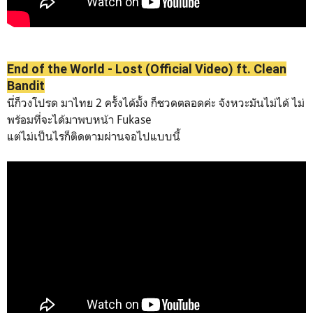
End of the World - Lost (Official Video) ft. Clean
Bandit
นี่ก็วงโปรด มาไทย 2 ครั้งได้มั้ง ก็ชวดตลอดค่ะ จังหวะมันไม่ได้ ไม่
พร้อมที่จะได้มาพบหน้า Fukase
แต่ไม่เป็นไรก็ติดตามผ่านจอไปแบบนี้