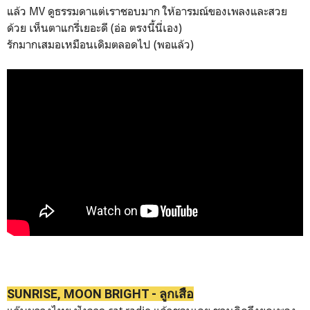
แล้ว MV ดูธรรมดาแต่เราชอบมาก ให้อารมณ์ของเพลงและสวย
ด้วย เห็นตาแกรี่เยอะดี (อ่อ ตรงนี้นี่เอง)
รักมากเสมอเหมือนเดิมตลอดไป (พอแล้ว)
SUNRISE, MOON BRIGHT - ลูกเสือ