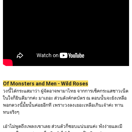
Of Monsters and Men - Wild Roses
วงนี้ได้กระแสมาว่า ผู้จัดอาจพามาไทย จากการเช็คกระแสชาวเน็ต
ในใจก็ยินดีมากค่ะ มาเถอะ ส่วนตังค์กดบัตร ณ ตอนนั้นจะยังเหลือ
พอกดวงนี้มั้ยนั้นค่อยอีกที เพราะวงลงเยอะเหลือเกินเจ้าค่ะ ทาน
ทนจริงๆ
เอ้าไม่พูดถึงเพลงเขาเลย ส่วนตัวก็ชอบแน่นอนค่ะ ฟังง่ายและมี