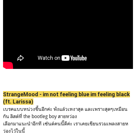
StrangeMood - im not feeling blue im feeling black
(ft. Larissa)
เบรคแบบหน่วงขึ้นอีกค่ะ ฟังแล้วเหงาสุด และเพราะสุดๆเหมือน
กัน ลิสต์ที่ the bootleg boy สายหว่อง
เลือกมาแนะนำอีกที เซ้นต์คนนี้ดีค่ะ เราเคยเขียนรวมเพลงสายห
ว่องไว้ในนี้