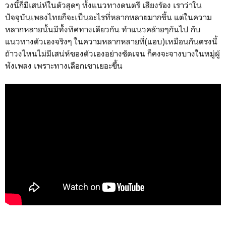
วงนี้ก็มีเสน่ห์ในตัวสุดๆ ทั้งแนวทางดนตรี เสียงร้อง เราว่าใน
ปัจจุบันเพลงไทยก็จะเป็นอะไรที่หลากหลายมากขึ้น แต่ในความ
หลากหลายนั้นมีทั้งทิศทางเดียวกัน ทำแนวคล้ายๆกันไป กับ
แนวทางตัวเองจริงๆ ในความหลากหลายที่(แอบ)เหมือนกันตรงนี้
ถ้าวงไหนไม่มีเสน่ห์ของตัวเองอย่างชัดเจน ก็คงจะจางบางในหมู่ผู้
ฟังเพลง เพราะทางเลือกเขาเยอะขึ้น