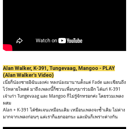
Alan Walker, K-391, Tungevaag, Mangoo - PLAY
(Alan Walker's Video)
เนี่ยก็น้องชายอิฉันเองค่ะ หลงน้องมานานตั้งแต่ Fade และเขียนถึง
ไว้หลายโพสต์ มาถึงเพลงนี้ก็ชวนเพื่อนๆมาร่วมอีก ได้แก่ K-391
เจ้าเก่า Tungevaag และ Mangoo ก็ไม่รู้จักหรอกค่ะ โดยรวมเพลง
ผสม
Alan + K-391 ได้ชัดเจนเหมือนเดิม เหมือนเพลงจะซ้ำเดิม ไม่ต่าง
มากจากเพลงก่อนๆ แต่เราก็แยกออกนะ และมันก็เพราะต่างกัน