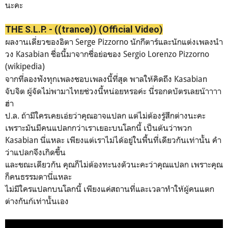
นะคะ
THE S.L.P. - ((trance)) (Official Video)
ผลงานเดี่ยวของอิตา Serge Pizzorno นักกีตาร์และนักแต่งเพลงนำ
วง Kasabian ชื่อนี้มาจากชื่อย่อของ Sergio Lorenzo Pizzorno
(wikipedia)
จากที่ลองฟังทุกเพลงชอบเพลงนี้ที่สุด พาลให้คิดถึง Kasabian
จับจิต ผู้จัดไม่พามาไทยช่วงนี้หน่อยหรอค่ะ นี่รอกดบัตรเลยน๊าาาา
ฮ่า
ป.ล. ถ้ามีใครเคยเอ่ยว่าคุณอาจแปลก แต่ไม่ต้องรู้สึกต่างนะคะ
เพราะมันมีคนแปลกกว่าเราเยอะบนโลกนี้ เป็นต้นว่าพวก
Kasabian นี่แหละ เพียงแต่เราไม่ได้อยู่ในพื้นที่เดียวกันเท่านั้น คำ
ว่าแปลกจึงเกิดขึ้น
และขณะเดียวกัน คุณก็ไม่ต้องทะนงตัวนะคะว่าคุณแปลก เพราะคุณ
ก็คนธรรมดานี่แหละ
ไม่มีใครแปลกบนโลกนี้ เพียงแค่สถานที่และเวลาทำให้ผู้คนแตก
ต่างกันก้เท่านั้นเอง