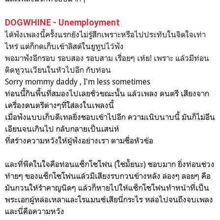
DOGWHINE - Unemployment
ได้ฟังเพลงนี้ครั้งแรกยังไม่รู้สึกเพราะหรือไปประทับในจิตใจเท่า
ไหร่ แต่ก็กดเก็บเข้าลิสต์ในยูทูปไว้ฟัง
พอมาฟังอีกรอบ รอบสอง รอบสาม เรื่อยๆ เห้ย! เพราะ แล้วมีท่อน
ติดหูวนเวียนในหัวไปอีก กับท่อน
Sorry mommy daddy , I'm less sometimes
ท่อนนี้กินพื้นที่สมองไปเลยชั่วขณะนั้น แล้วเพลง ดนตรี เสียงจาก
เครื่องดนตรีต่างๆที่ใส่ลงในเพลงนี้
เมื่อฟังแบบเก็บดีเทลยิ่งชอบเข้าไปอีก ความเนิบนาบนี้ มันก็ไม่อึน
เอียนจนเกินไป กลับกลายเป็นเสน่ห์
ที่สร้างความหวังให้ผู้ฟังอย่างเรา ตามชื่อหัวข้อ
และที่พีคในใจคือท่อนแซ็กโซโฟน (ใช่มั้ยนะ) ชอบมาก ยิ่งท่อนช่วง
ท้ายๆ ของแซ็กโซโฟนแล้วมีเสียงรบกวนข้างหลัง ล่องๆ ลอยๆ คือ
มันกวนให้รำคาญนิดๆ แล้วก็หายไปให้แซ็กโซโฟนทำหน้าที่เป็น
พระเอกผู้หล่อเหลาและโรแมนซ์เสียนี่กระไร หล่อไปจนถึงจบเพลง
และนี่คือความหวัง