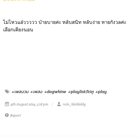
ไม่ไหวแล้ววววว บ๊ายบายค่ะ หลับสนิท หลับง่าย หายกังวลค่ะ
เลือกเตียงนอน
#เพลงวน
#เพลง
#dogwhine
#playlistติดหู
#play
9th August 2019, 5:18 pm
rain_blablobly
Report