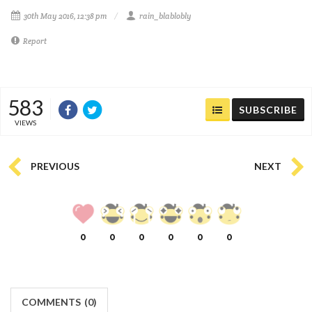
30th May 2016, 12:38 pm
rain_blablobly
Report
583
SUBSCRIBE
VIEWS
PREVIOUS
NEXT
0
0
0
0
0
0
COMMENTS
(
0)