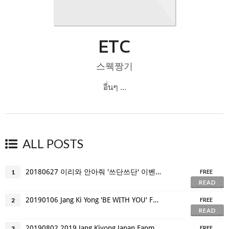
ETC
스웩짱기
อื่นๆ ...
ALL POSTS
20180627 이리와 안아줘 '쓰단쓰단' 이벤트
1
FREE
READ
20190106 Jang Ki Yong 'BE WITH YOU' Fanmeeting in Taipei
2
FREE
READ
20190802 2019 Jang Kiyong Japan Fanmeeting ‘First Contact’
3
FREE