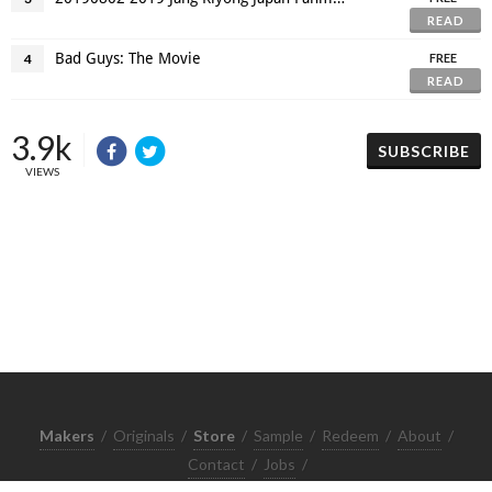
READ
Bad Guys: The Movie
4
FREE
READ
3.9k
SUBSCRIBE
VIEWS
Makers
/
Originals
/
Store
/
Sample
/
Redeem
/
About
/
Contact
/
Jobs
/