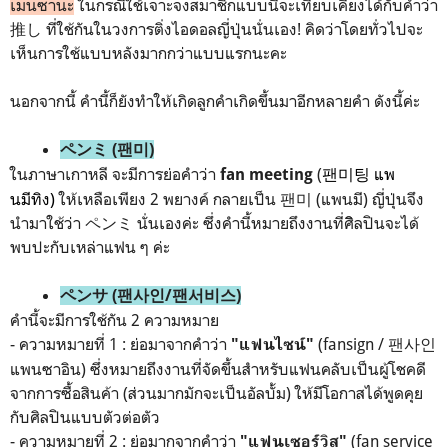
เมนซานะ
ในกรณีใช้เจาะจงสมาชิกแบบนี้จะเทียบเคียงได้กับคำว่า
推し ที่ใช้กันในวงการติ่งไอดอลญี่ปุ่นนั่นเอง! คิดว่าโดยทั่วไปจะ
เห็นการใช้แบบหลังมากกว่าแบบแรกนะคะ
นอกจากนี้ คำนี้ก็ยังทำให้เกิดลูกคำเกิดขึ้นมาอีกหลายคำ ดังนี้ค่ะ
ペンミ (팬미)
ในภาษาเกาหลี จะมีการย่อคำว่า
(
팬미팅 แพ
fan meeting
นมีทิง)
ให้เหลือเพียง 2 พยางค์ กลายเป็น 팬미 (แพนมี) ญี่ปุ่นจึง
นำมาใช้ว่า ペンミ นั่นเองค่ะ ซึ่งคำนี้หมายถึงงานที่ศิิลปินจะได้
พบปะกับเหล่าแฟน ๆ ค่ะ
ペンサ (팬사인/팬서비스)
คำนี้จะมีการใช้กัน 2 ความหมาย
- ความหมายที่ 1 : ย่อมาจากคำว่า
(fansign / 팬사인
"แฟนไซน์"
แพนซาอิน) ซึ่งหมายถึงงานที่จัดขึ้นสำหรับแฟนคลับเป็นผู้โชคดี
จากการซื้อสินค้า (ส่วนมากมักจะเป็นอัลบั้ม) ให้มีโอกาสได้พูดคุย
กับศิลปินแบบตัวต่อตัว
- ความหมายที่ 2 : ย่อมากจากคำว่า
(fan service
"แฟนเซอร์วิส"