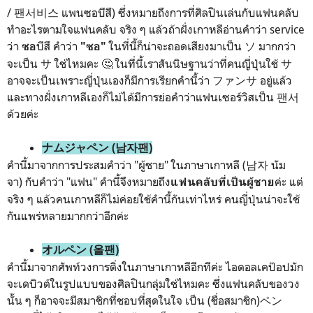
/ 팬서비스 แพนซอบีสึ) ซึ่งหมายถึงการที่ศิลปินเล่นกับแฟนคลับ
ทำอะไรตามใจแฟนคลับ จริง ๆ แล้วถ้าฝั่งเกาหลีอ่านคำว่า service
ว่า
บีสึ คำว่า
ในที่นี้ก็น่าจะถอดเสียงมาเป็น ソ มากกว่า
ซอ
"ซอ"
จะเป็น サ ใช่ไหมคะ 🤔 ในที่นี้เราสันนิษฐานว่าที่คนญี่ปุ่นใช้ サ
อาจจะเป็นเพราะญี่ปุ่นเองก็มีการเรียกคำนี้ว่า ファンサ อยู่แล้ว
และทางฝั่งเกาหลีเองก็ไม่ได้มีการย่อคำว่าแฟนเซอร์วิสเป็น 팬서
ด้วยค่ะ
ナムジャペン (남자팬)
คำนี้มาจากการประสมคำว่า "ผู้ชาย" ในภาษาเกาหลี (남자 นัม
จา) กับคำว่า "แฟน" คำนี้จึงหมายถึง
ค่ะ แต่
แฟนคลับที่เป็นผู้ชาย
จริง ๆ แล้วคนเกาหลีก็ไม่ค่อยใช้คำนี้กันเท่าไหร่ คนญี่ปุ่นน่าจะใช้
กันแพร่หลายมากกว่าอีกค่ะ
オルペン (올팬)
คำนี้มาจากศัพท์วงการติ่งในภาษาเกาหลีอีกทีค่ะ ไอดอลเคป๊อปมัก
จะเดบิวต์ในรูปแบบของศิลปินกลุ่มใช่ไหมคะ ซึ่งแฟนคลับของวง
นั้น ๆ ก็อาจจะมีสมาชิกที่ชอบที่สุดในใจ เป็น (ชื่อสมาชิก)ペン