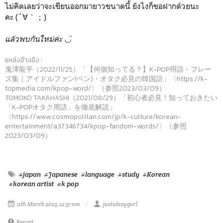
ไม่คิดเลยว่าจะเขียนออกมายาวขนาดนี้ ยังไงก็ขอฝากด้วยนะ
คะ (´∀｀；)
แล้วพบกันใหม่ค่ะ ◡̈
แหล่งอ้างอิง :
鬼澤龍平（2022/11/25）「【何個知ってる？】K-POP用語・フレー
ズ集｜アイドルファン(ペン)・オタク必見の韓国語」〈https://k-
topmedia.com/kpop-word/〉（参照2023/03/09）
TOMOKO TAKAHASHI（2021/08/29）「初心者必見！知っておきたい
「K-POPオタク用語」を徹底解説」
〈https://www.cosmopolitan.com/jp/k-culture/korean-
entertainment/a37346734/kpop-fandom-words/〉（参照
2023/03/09）
#japan
#Japanese
#language
#study
#Korean
#korean artist
#k pop
11th March 2023, 12:57 am
justalazygurl
Report