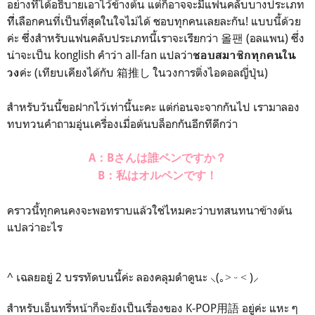
อย่างที่ได้อธิบายเอาไว้ข้างต้น แต่ก็อาจจะมีแฟนคลับบางประเภท
ทีี่เลือกคนที่เป็นที่สุดในใจไม่ได้ ชอบทุกคนเลยละกัน! แบบนี้ด้วย
ค่ะ ซึ่งสำหรับแฟนคลับประเภทนี้เราจะเรียกว่า 올팬 (อลแพน) ซึ่ง
น่าจะเป็น konglish คำว่า all-fan แปลว่า
ชอบสมาชิกทุกคนใน
ค่ะ (เทียบเคียงได้กับ 箱推し ในวงการติ่งไอดอลญี่ปุ่น)
วง
สำหรับวันนี้ขอฝากไว้เท่านี้นะคะ แต่ก่อนจะจากกันไป เรามาลอง
ทบทวนคำถามอุ่นเครื่องเมื่อต้นบล็อกกันอีกทีดีกว่า
A：Bさんは誰ペンですか？
B：私はオルペンです！
คราวนี้ทุกคนคงจะพอทราบแล้วใช่ไหมคะว่าบทสนทนาข้างต้น
แปลว่าอะไร
A : คุณ B เมนใครเหรอคะ?
B : เราชอบทุกคนในวงเลยค่ะ!
^ เฉลยอยู่ 2 บรรทัดบนนี้ค่ะ ลองคลุมดำดูนะ ⸜(｡˃ ᵕ ˂ )⸝
สำหรับเอ็นทรี่หน้าก็จะยังเป็นเรื่องของ K-POP用語 อยู่ค่ะ แหะ ๆ