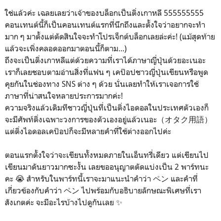
ใช่แล้วค่ะ เฉลยเลยว่าเจ้าของบล็อกเป็นติ่งเกาหลี 555555555
คอนเทนต์นี้ก็เป็นคอนเทนต์แรกที่นึกถึงและตั้งใจว่าอยากจะทำ
มาก ๆ มาตั้งแต่ตัดสินใจจะทำโปรเจ็กต์บล็อกเลยล่ะค่ะ! (แม้สุดท้าย
แล้วจะเพิ่งคลอดออกมาตอนนี้ก็ตาม...)
ถึงจะเป็นติ่งเกาหลีแต่ด้วยความที่เราได้ภาษาญี่ปุ่นด้วยอะเนอะ
เราก็เลยชอบตามอ่านสิ่งที่แฟน ๆ เคป๊อปชาวญี่ปุ่นเขียนหรือพูด
คุยกันในช่องทาง SNS ต่าง ๆ ด้วย นั่นเลยทำให้เราเจอการใช้
ภาษาที่น่าสนใจหลายประการมากค่ะ!
ความจริงแล้วเดิมทีชาวญี่ปุ่นที่เป็นติ่งไอดอลในประเทศตัวเองก็
จะมีศัพท์ติ่งเฉพาะวงการของตัวเองอยู่แล้วเนอะ（オタク用語）
แต่ติ่งไอดอลเคป๊อปก็จะมีหลายคำที่ใช้ต่างออกไปค่ะ
ตอนแรกตั้งใจว่าจะเขียนทั้งหมดภายในเอ็นทรี่เดียว แต่เขียนไป
เขียนมาดันยาวมากซะงั้น เลยขออนุญาตตัดแบ่งเป็น 2 พาร์ทนะ
คะ 😭 สำหรับในพาร์ทนี้เราจะมาแนะนำคำว่า ペン และคำที่
เกี่ยวข้องกับคำว่า ペン ไปพร้อมกับอธิบายลักษณะพิเศษที่เรา
สังเกตค่ะ จะมีอะไรบ้างไปดูกันเลย ✨