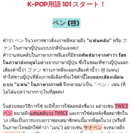
K-POP用語 101 スタート！
ペン
(
팬)
คำว่า ペン ในวงการชาวติ่งเกาหลีหมายถึง
หรือ フ
"แฟนคลับ"
ァン ในภาษาญี่ปุ่นแบบปกตินั่นเองค่ะ!
คำว่าแฟนคลับในภาษาเกาหลีเองก็มี
รากศัพท์มาจากคำว่า fan
ไม่ต่างจากภาษาญี่ปุ่น ซึ่งในขณะที่ชาวญี่ปุ่นออก
ในภาษาอังกฤษ
เสียงคำนี้ว่า ファン ชาวเกาหลีจะออกเสียงคำนี้ว่า 팬 (แพน)
ทำให้ชาวญี่ปุ่นที่ติ่งเกาหลีเลือกที่จะใช้คำนี้โดย
ออกเสียงเลียน
จึงกลายมาเป็น「ペン」เพน (ที่
แบบ "แพน" ในภาษาเกาหลี
ไม่ได้แปลว่าปากกา) ในที่สุดค่ะ!
ในส่วนของวิธีการใช้ จะมีทั้งการใช้ต่อหลังชื่อวง อย่างเช่น
TWICE
ペン
หมายถึง
แฟนคลับวง TWICE
และการใช้ต่อหลังชื่อสมาชิกใน
วง เพื่อเป็นการบ่งบอกว่าชอบสมาชิกคนนี้มากที่สุดในวง (หรือที่
ในภาษาไทยมักใช้คำว่า "เมน") อย่างเช่น
サナペン
จะหมายถึง