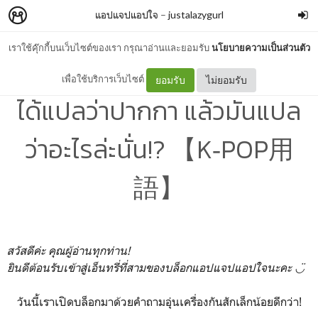
แอปแจปแอปใจ
–
justalazygurl
เราใช้คุ๊กกี้บนเว็บไซต์ของเรา กรุณาอ่านและยอมรับ
นโยบายความเป็นส่วนตัว
03_เคป๊อปเคใจ：ペン ที่ไม่
เพื่อใช้บริการเว็บไซต์
ยอมรับ
ไม่ยอมรับ
ได้แปลว่าปากกา แล้วมันแปล
ว่าอะไรล่ะนั่น!? 【K‐POP用
語】
สวัสดีค่ะ คุณผู้อ่านทุกท่าน!
ยินดีต้อนรับเข้าสู่เอ็นทรี่ที่สามของบล็อกแอปแจปแอปใจนะคะ ◡̈
วันนี้เราเปิดบล็อกมาด้วยคำถามอุ่นเครื่องกันสักเล็กน้อยดีกว่า!