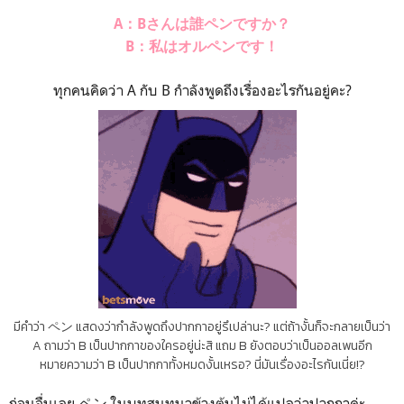
A：Bさんは誰ペンですか？
B：私はオルペンです！
ทุกคนคิดว่า A กับ B กำลังพูดถึงเรื่องอะไรกันอยู่คะ?
มีคำว่า ペン แสดงว่ากำลังพูดถึงปากกาอยู่รึเปล่านะ? แต่ถ้างั้นก็จะกลายเป็นว่า
A ถามว่า B เป็นปากกาของใครอยู่น่ะสิ แถม B ยังตอบว่าเป็นออลเพนอีก
หมายความว่า B เป็นปากกาทั้งหมดงั้นเหรอ? นี่มันเรื่องอะไรกันเนี่ย!?
ก่อนอื่นเลย ペン ในบทสนทนาข้างต้นไม่ได้แปลว่าปากกาค่ะ