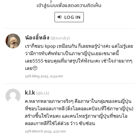
)
เข้าสู่ระบบเพื่อแสดงความคิดเห็น
LOG IN
น้องอี้หลิง
(@xuruby)
เราก็ชอบ kpop เหมือนกัน ก็เลยพอรู้บ้างค่ะ แต่ไม่รู้เลย
ว่ามีการทับศัพท์มาเป็นภาษาญี่ปุ่นเยอะขนาดนี้
เลย5555 ขอบคุณที่มาสรุปให้ฟังนะคะ เช้าใจง่ายมากๆ
เลย🥺
15th May 2023, 11:34 am
k.l.k
(@k.l.k)
ค.หลากหลายภาษาจริงๆ คือภาษาในกลุ่มของคนญี่ปุ่น
ที่ชอบไอดอลเกาหลี (ติ่งไอดอลเคป๊อบที่ใช้ภาษาญี่ปุ่น)
สร้างขึ้นใช่ไหมคะ และคนไทยรู้ภาษาญี่ปุ่นที่ชอบไอ
ดอลเกาหลีก็ใช้ได้ด้วย ว้าว ซับซ้อน
13th March 2023, 4:27 am