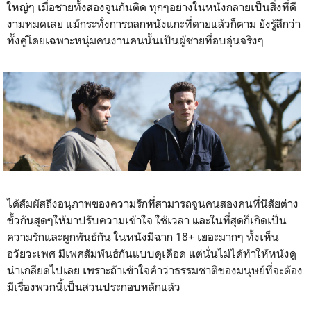
ใหญ่ๆ เมื่อชายทั้งสองจูนกันติด ทุกๆอย่างในหนังกลายเป็นสิ่งที่ดี
งามหมดเลย แม้กระทั่งการถลกหนังแกะที่ตายแล้วก็ตาม ยังรู้สึกว่า
ทั้งคู่โดยเฉพาะหนุ่มคนงานคนนั้นเป็นผู้ชายที่อบอุ่นจริงๆ
ได้สัมผัสถึงอนุภาพของความรักที่สามารถจูนคนสองคนที่นิสัยต่าง
ขั้วกันสุดๆให้มาปรับความเข้าใจ ใช้เวลา และในที่สุดก็เกิดเป็น
ความรักและผูกพันธ์กัน ในหนังมีฉาก 18+ เยอะมากๆ ทั้งเห็น
อวัยวะเพศ มีเพศสัมพันธ์กันแบบดุเดือด แต่นั่นไม่ได้ทำให้หนังดู
น่าเกลียดไปเลย เพราะถ้าเข้าใจคำว่าธรรมชาติของมนุษย์ที่จะต้อง
มีเรื่องพวกนี้เป็นส่วนประกอบหลักแล้ว