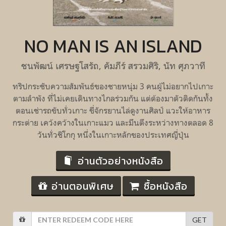
NO MAN IS AN ISLAND
ชนพัฒน์ เศรษฐโสรัถ, คัมภีร์ สรวมศิริ, นัท ศุภวาที
ทริปกระชับความสัมพันธ์ของชายหนุ่ม 3 คนผู้ไม่อยากไปเกาะ
ตามลำพัง ที่ไม่เคยเดินทางไกลร่วมกัน แต่ต้องมาตัวติดกันทั้ง
ตอนเช่ารถขับทั่วเกาะ ขี่จักรยานไล่ดูงานศิลป์ แวะให้อาหาร
กระต่าย เคว้งคว้างในเกาะแมว และมึนตึงระหว่างทางตลอด 8
วันทั่วชิโกกุ หนึ่งในเกาะหลักของประเทศญี่ปุ่น
อ่านตัวอย่างหนังสือ
อ่านตอนพิเศษ
ซื้อหนังสือ
GET