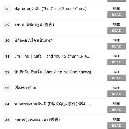
ปลุกมฤตยูจำศีล (The Great Zoo of China)
28
FREE
READ
สยบฟ้าพิชิตปฐพี (将夜)
29
FREE
READ
พิกัดต่อไปใครเป็นศพ?
30
FREE
READ
I’m Fine | Cafe | and You 15 ร้านกาแฟ จาก 15 คนที่รักกาแฟ
31
FREE
READ
บันทึกลับเซินเจิ้น (Shenzhen No One Knows)
32
FREE
READ
เรื่องชาวบ้าน
33
FREE
READ
ฆาตกรรมบนเนิน D (D坂の殺人事件) ซีรี่ส์: ยอดนักสืบ อาเคจิ โคโกะโร
34
FREE
READ
ยอดหญิงหมอเทวดา (醫香)
35
FREE
READ