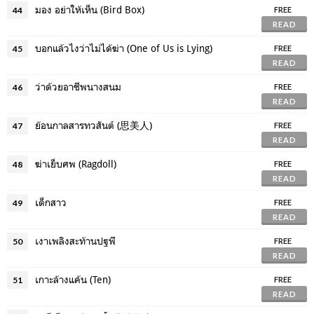
มอง อย่าให้เห็น (Bird Box)
44
FREE
READ
บอกแล้วไงว่าไม่ได้ฆ่า (One of Us is Lying)
45
FREE
READ
ว่าด้วยอาชีพนางสนม
46
FREE
READ
ย้อนกาลสารทวสันต์ (思美人)
47
FREE
READ
ฆ่าเย็บศพ (Ragdoll)
48
FREE
READ
เด็กสาว
49
FREE
READ
เงาเพลิงสะท้านปฐพี
50
FREE
READ
เกาะล้างแค้น (Ten)
51
FREE
READ