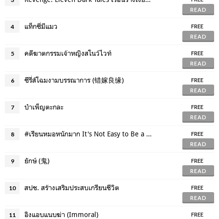
READ
แท็กซี่มีแมว
4
FREE
READ
คดีฆาตกรรมเจ้าหญิงสโนว์ไวท์
5
FREE
READ
ซีรี่ส์โฉมงามบรรณาการ (错嫁良缘)
6
FREE
READ
บำเพ็ญตะกละ
7
FREE
READ
#เรียนหมอหนักมาก It's Not Easy to Be a Doctor.
8
FREE
READ
ยักษ์ (鬼)
9
FREE
READ
สปช. สร้างเสริมประสบเกรียนชีวิต
10
FREE
READ
อิงแอบแนบฆ่า (Immoral)
11
FREE