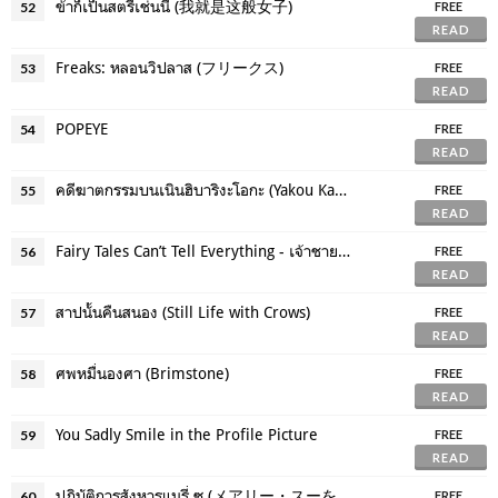
ข้าก็เป็นสตรีเช่นนี้ (我就是这般女子)
52
FREE
READ
Freaks: หลอนวิปลาส (フリークス)
53
FREE
READ
POPEYE
54
FREE
READ
คดีฆาตกรรมบนเนินฮิบาริงะโอกะ (Yakou Kanransha)
55
FREE
READ
Fairy Tales Can’t Tell Everything - เจ้าชาย, ไม่ได้กล่าว
56
FREE
READ
สาปนั้นคืนสนอง (Still Life with Crows)
57
FREE
READ
ศพหมื่นองศา (Brimstone)
58
FREE
READ
You Sadly Smile in the Profile Picture
59
FREE
READ
ปฏิบัติการสังหารแมรี่ ซู (メアリー・スーを殺して 幻夢コレクション)
60
FREE