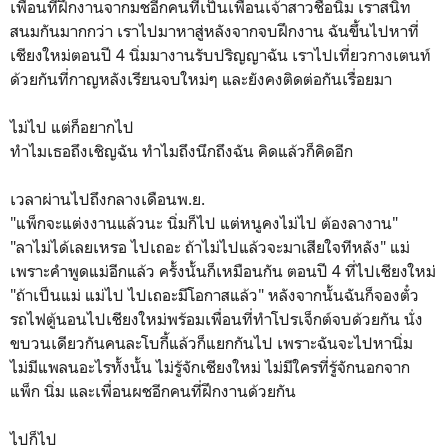
เพื่อนที่ฝึกงานจากมชอีกคนที่เป็นเพื่อนเจ้าสาวชื่อนิ่ม เราสนิท
สนมกันมากกว่า เราไปมาหาสู่หลังจากจบฝึกงาน ฉันขึ้นไปหาที่
เชียงใหม่ตอนปี 4 นิ่มมางานรับปริญญาฉัน เราไปเที่ยวกางเตนท์
ด้วยกันที่กาญหลังเรียนจบใหม่ๆ และยังคงติดต่อกันเรื่อยมา
ไม่ไป แต่ก็อยากไป
ทำไมเธอถึงเชิญฉัน ทำไมถึงนึกถึงฉัน คิดแล้วก็คิดอีก
เวลาผ่านไปถึงกลางเดือนพ.ย.
"แพ็กจะแต่งงานแล้วนะ นิ่มก็ไป แต่หนูคงไม่ไป ต้องลางาน"
"ลาไม่ได้เลยเหรอ ไปเถอะ ถ้าไม่ไปแล้วจะมาเสียใจทีหลัง" แม่
เพราะคำพูดแม่อีกแล้ว ครั้งนั้นก็เหมือนกัน ตอนปี 4 ที่ไปเชียงใหม่
"ถ้าเป็นแม่ แม่ไป ไปเถอะมีโอกาสแล้ว" หลังจากนั้นฉันก็จองตั๋ว
รถไฟตู้นอนไปเชียงใหม่พร้อมเพื่อนที่ทำโปรเจ็กต์จบด้วยกัน นั่ง
ขบวนเดียวกันคนละโบกี้แล้วก็แยกกันไป เพราะฉันจะไปหานิ่ม
ไม่มีแพลนอะไรทั้งนั้น ไม่รู้จักเชียงใหม่ ไม่มีใครที่รู้จักนอกจาก
แพ็ก นิ่ม และเพื่อนผชอีกคนที่ฝึกงานด้วยกัน
ไปก็ไป