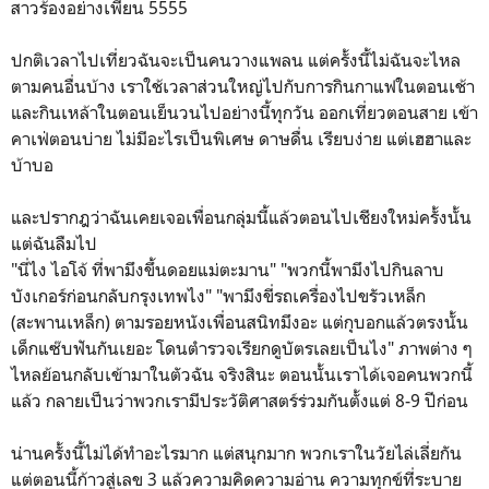
สาวร้องอย่างเพี้ยน 5555
ปกติเวลาไปเที่ยวฉันจะเป็นคนวางแพลน แต่ครั้งนี้ไม่ฉันจะไหล
ตามคนอื่นบ้าง เราใช้เวลาส่วนใหญ่ไปกับการกินกาแฟในตอนเช้า
และกินเหล้าในตอนเย็นวนไปอย่างนี้ทุกวัน ออกเที่ยวตอนสาย เข้า
คาเฟ่ตอนบ่าย ไม่มีอะไรเป็นพิเศษ ดาษดื่น เรียบง่าย แต่เฮฮาและ
บ้าบอ
และปรากฎว่าฉันเคยเจอเพื่อนกลุ่มนี้แล้วตอนไปเชียงใหม่ครั้งนั้น
แต่ฉันลืมไป
"นี่ไง ไอโจ้ ที่พามึงขึ้นดอยแม่ตะมาน" "พวกนี้พามึงไปกินลาบ
บังเกอร์ก่อนกลับกรุงเทพไง" "พามึงขี่รถเครื่องไปขรัวเหล็ก
(สะพานเหล็ก) ตามรอยหนังเพื่อนสนิทมึงอะ แต่กุบอกแล้วตรงนั้น
เด็กแซ๊บฟันกันเยอะ โดนตำรวจเรียกดูบัตรเลยเป็นไง" ภาพต่าง ๆ
ไหลย้อนกลับเข้ามาในตัวฉัน จริงสินะ ตอนนั้นเราได้เจอคนพวกนี้
แล้ว กลายเป็นว่าพวกเรามีประวัติศาสตร์ร่วมกันตั้งแต่ 8-9 ปีก่อน
น่านครั้งนี้ไม่ได้ทำอะไรมาก แต่สนุกมาก พวกเราในวัยไล่เลี่ยกัน
แต่ตอนนี้ก้าวสู่เลข 3 แล้วความคิดความอ่าน ความทุกข์ที่ระบาย