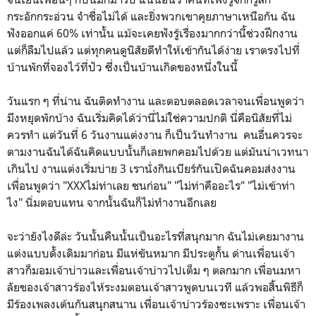
กระอักกระอ่วน จำชื่อไม่ได้ และยิ่งพวกเขาคุยภาษาเหนือกัน ฉัน
ฟังออกแค่ 60% เท่านั้น แม้จะเคยฟังรู้เรื่องมากกว่านี้ช่วงฝึกงาน
แต่ก็ลืมไปแล้ว แต่ทุกคนดูนิสัยดีทำให้เข้ากันได้ง่าย เราตรงไปที่
บ้านพักที่จองไว้ที่ปัว ซึ่งเป็นบ้านเกิดของหนึ่งในนี้
วันแรก ๆ ที่น่าน ฉันติดทำงาน และตอบตลอดเวลาจนเพื่อนพูดว่า
มึงหยุดพักบ้าง ฉันเริ่มคิดได้ว่านี่ไม่ใช่ความปกติ นี่คือนิสัยที่ไม่
ควรทำ แต่วันที่ 6 วันงานแต่งงาน ก็เป็นวันทำงาน คนอื่นควรจะ
ตามงานฉันได้ฉันคิดแบบนั้นก็เลยพกคอมไปด้วย แต่มันน่าเวทนา
เกินไป งานแต่งเริ่มบ่าย 3 เรานั่งกินเบียร์กันเปิดฉันคอมส่งงาน
เพื่อนพูดว่า "XXXไม่ท่าเลย ชนก่อน" "ไม่ท่าคืออะไร" "ไม่เข้าท่า
ไง" นิ่มตอบแทน จากนั้นฉันก็ไม่ทำงานอีกเลย
จะว่ายังไงดีล่ะ วันนั้นคืนนั้นเป็นอะไรที่สนุกมาก ฉันไม่เคยมางาน
แต่งแบบดั้งเดิมมาก่อน มีแห่ขันหมาก มีประตูกั้น ด่านเพื่อนเจ้า
สาวก็มอมเจ้าบ่าวและเพื่อนเจ้าบ่าวไปเต็ม ๆ ตลกมาก เพื่อนมหา
ลัยของเจ้าสาวร้องไห้ระงมตอนเจ้าสาวพูดบนเวที แล้วพอสิ้นพิธีก็
มีร้องเพลงเต้นกันสนุกสนาน เพื่อนเจ้าบ่าวร้องซะเพราะ เพื่อนเจ้า