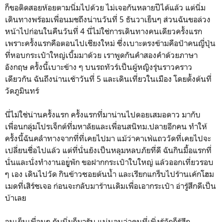
ก็ขอติดสอยห้อยตามนิ่มไปด้วย ไม่เจอกันหลายปีได้แล้ว แต่นิ่ม
เดินทางพร้อมเพื่อนมชถึงน่านวันที่ 5 ธันวาเย็นๆ ส่วนฉันขอล่วง
หน้าไปก่อนในคืนวันที่ 4 นี่ไม่ใช่การเดินทางคนเดียวครั้งแรก
เพราะครั้งแรกคือตอนไปเชียงใหม่ ซึ่งเบาะตรงข้ามคือป้าคนญี่ปุ่น
ที่หอบกระเป๋าใหญ่เบิ้มมาด้วย เราพูดกันคำสองคำด้วยภาษา
อังกฤษ ครั้งนี้เบาะข้าง ๆ บนรถทัวร์เป็นผู้หญิงรุ่นราวคราว
เดียวกัน ฉันถึงน่านเช้าวันที่ 5 และเดินเที่ยวในเมือง โดยตั้งต้นที่
วัดภูมินทร์
นี่ไม่ใช่น่านครั้งแรก ครั้งแรกที่มาน่านไปดอยเสมอดาว มากับ
เพื่อนกลุ่มโปรเจ็กต์ที่มหาลัยและเพื่อนสนิทม.ปลายอีกคน ทำให้
ครั้งนี้ฉันคลำทางจากที่ที่เคยไปมา แม้ว่าคาเฟ่แถววัดที่เคยไปจะ
เปลี่ยนชื่อไปแล้ว แต่ที่นั่นยังเป็นหลุมหลบภัยที่ดี ฉันกินมื้อแรกที่
นั่นและนั่งทำงานอยูู่พัก ขอฝากกระเป๋าใบใหญ่ แล้วออกเที่ยวรอบ
ๆ เอง เดินไปวัด กินข้าวซอยต้นน้ำ และเรียกแกร็บไปร้านเค้กโฮม
เมดที่เสิร์ชเจอ ก่อนจะกลับมาร้านเดิมเพื่อเอากระเป๋า อ่ารู้สึกดีเป็น
บ้าเลย
จนเย็นเพื่อนๆ กับนิ่มก็มารับ แน่นอนว่าคนที่เพิ่งรู้จักก็รู้สึก