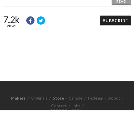
READ
7.2k
SUBSCRIBE
VIEWS
Makers
/
Originals
/
Store
/
Sample
/
Redeem
/
About
/
Contact
/
Jobs
/
Copyrights © 2015 All Rights Reserved by Minimore
ภาพและเนื้อหาในเว็บไซต์นี้เป็นงานมีลิขสิทธิ์ ห้ามทำซ้ำหรือดัดแปลง