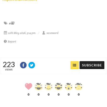
#ไม้
12th May 2026, 3:14 pm
saveword
Report
223
SUBSCRIBE
VIEWS
0
0
0
0
0
0