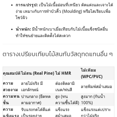
เป็นไม้เนื้ออ่อนที่เหนียว ตัดแต่งและเจาะได้
การแปรรูป:
ง่าย เหมาะกับการทำบัวคิ้ว (Moulding) หรือไสเรียบเพื่อ
โชว์ผิว
มีน้ำหนักเบาเมื่อเทียบกับไม้เนื้อแข็งชนิดอื่น
น้ำหนัก:
ทำให้ขนย้ายและติดตั้งได้สะดวก
ตารางเปรียบเทียบไม้สนกับวัสดุทดแทนอื่น ๆ
ไม้เทียม
คุณสมบัติ
ไม้สน (Real Pine)
ไม้ HMR
(WPC/PVC)
ความ
ลายไม้จริง มี
ต้องติดลามิ
ลายพิมพ์สม่ำเสมอ
เอกลักษณ์
เนต/พ่นสี
สวยงาม
ความทน
ปานกลาง (ยืดหด
สูง (ทน
สูงมาก (กันน้ำ
ตามอากาศ)
ความชื้นได้ดี)
100%)
ชื้น
ความ
รับแรงกดได้ดีแต่
แข็งแรง
แข็งแรงแต่เปราะ
เป็นรอยง่าย
สม่ำเสมอ
กว่าไม้จริง
แข็งแรง