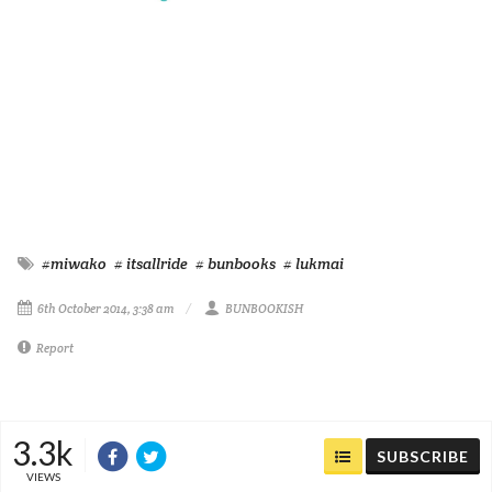
#miwako
# itsallride
# bunbooks
# lukmai
6th October 2014, 3:38 am
BUNBOOKISH
Report
3.3k
SUBSCRIBE
VIEWS