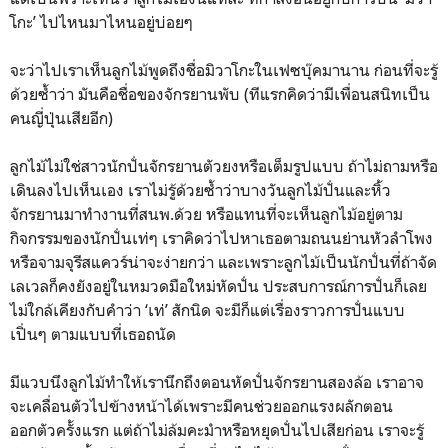
โกะ’ ไปไหนมาไหนอยู่บ่อยๆ
จะว่าไปเราเห็นลูกไม้พูดถึงชื่อมิวาโกะในเฟซบุ๊คมานาน ก่อนที่จะรู้
ด้วยซ้ำว่า มันคือชื่อของจักรยานพับ (ทีแรกคิดว่ามีเพื่อนสนิทเป็น
คนญี่ปุ่นเสียอีก)
ลูกไม้ไม่ใช่สาวนักปั่นจักรยานตัวยงหรือเต็มรูปแบบ ถ้าไม่ถามหรือ
เดินลงไปเห็นเอง เราไม่รู้ด้วยซ้ำว่าบางวันลูกไม้ปั่นและหิ้ว
จักรยานมาทำงานที่สนพ.ด้วย หรือแทนที่จะเห็นลูกไม้อยู่ตาม
กิจกรรมของนักปั่นเท่ๆ เราคิดว่าไปหาเธอตามถนนย่านหัวลำโพง
หรือจามจุรีสแควร์น่าจะง่ายกว่า และเพราะลูกไม้เป็นนักปั่นที่ถ้าจัด
เลเวลก็คงยังอยู่ในหมวดมือใหม่หัดปั่น ประสบการณ์การปั่นก็เลย
ไม่ใกล้เคียงกับคำว่า ‘เท่’ สักนิด จะมีก็แต่เรื่องราวการปั่นแบบ
เปิ่นๆ ตามแบบที่เธอถนัด
มีแวบนึงลูกไม้ทำให้เรานึกถึงตอนหัดปั่นจักรยานสองล้อ เราอาจ
จะเคลื่อนตัวไปข้างหน้าได้เพราะมีคนช่วยออกแรงผลักตอน
ออกตัวครั้งแรก แต่ถ้าไม่ล้มคะมำหรือหยุดปั่นไปเสียก่อน เราจะรู้