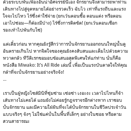
ด้วยระบบฟันเฟืองอันน่าอัศจรรย์นี้เอง จักรยานจึงสามารถพาท่าน
เดินทางไปสู่จุดหมายได้อย่างรวดเร็ว ฉับไว เท่าที่แรงถีบและแรง
ใจจะไปไหว ไร้ซึ่งค่าใช้จ่าย (ยกเว้นตอนซื้อ ตอนแต่ง หรือตอน
เอาไปซ่อม—ก็ต้องมีบ้าง) ไร้ซึ่งการติดขัด! (ยกเว้นตอนเชือก
รองเท้าไปพันกับโซ่)
แต่เดี๋ยวก่อน หากคุณยังรู้สึกว่าการปั่นจักรยานออกถนนใหญ่นั้นดู
อันตรายเกินไป หากจิตใจของคุณยังคงสับสนและเต็มไปด้วยความ
หวาดกลัว ทีวีดิเรกขอมอบข้อเสนอสุดพิเศษให้แก่ท่าน นั่นก็คือ
หนังสือ Miwako: It’s All Ride เล่มนี้ เพื่อเป็นแรงบันดาลใจให้คุณ
กล้าที่จะปั่นจักรยานอย่างจริงจัง!
...
เราเป็นผู้หญิงไซส์มินิที่ซุ่มซ่าม เซ่อซ่า เงอะงะ เวลาไปไหนก็จำ
เส้นทางไม่เคยได้ แถมยังไม่ค่อยรู้กฎจราจรอีกต่างหาก เราชอบ
ปั่นจักรยาน และมีความใฝ่ฝันที่จะได้ปั่นจักรยานในชีวิตประจำวัน
แบบจริงๆ จังๆ ไม่ใช่แค่ปั่นในพื้นที่เล็กๆ อย่างในซอย หรือตาม
สวนสาธารณะ