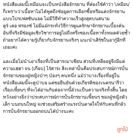
หนังสือเล่มนี้เหมือนจะเป็นหนังสือจักรยาน ที่ต้องใช้คำว่า ‘เหมือน’
ก็เพราะว่าเนื้อหาไม่ได้พูดถึงข้อมูลการเลือกซื้อหรือแต่งจักรยาน
แบบโปรเฟสชันนอล ไม่มีวิธีทำความเร็วสูงสุดบนสนาม
ตูร์ เดอ ฟรองซ์ ไม่มีแม้กระทั่งวิธีการดูแลรักษาจักรยานเบื้องต้น
อันที่จริงมีข้อมูลเชิงวิชาการอยู่ไม่ถึงครึ่งของเนื้อหาทั้งหมดด้วยซ้ำ
ถ้าอยากได้ความรู้เกี่ยวกับจักรยานจริงๆ แนะนำเสิร์ชในอากู๋อีกที
เถอะค่ะ
และเมื่อไม่นำเอาเรื่องที่เป็นสาระมาเขียน ส่วนที่เหลืออยู่จึงมีแต่
ความเฮฮา จน (เกือบ) ไร้สาระ สิ่งเหล่านั้นคือประสบการณ์การปั่น
จักรยานของผู้หญิงบ้าๆ บ๊องๆ คนหนึ่ง แม้ว่าบางเรื่องที่อยู่ใน
หนังสือเล่มนี้จะดูบ้าบอ แต่ขอยืนยันด้วยเกียรติของเนตรนารีว่า
เรื่องเพี้ยนๆ ที่จะได้อ่านกันต่อจากนี้ล้วนเป็นความจริงทั้งสิ้น โดย
หวังอย่างยิ่งว่าประสบการณ์การปั่นจักรยานเพี้ยนๆ ของผู้หญิงตัว
เล็ก บนถนนใหญ่ จะช่วยเสริมสร้างแรงบันดาลใจให้กับคนที่กลัว
การปั่นจักรยานออกถนนได้บ้างนะคะ