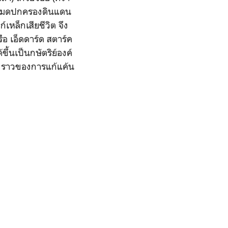
ั้งหมดปกครองดินแดน
์เหล็กเสียชีวิต จึง
รือ เอ็ดดาร์ด สตาร์ค
ึ้นเป็นกษัตริย์องค์
่องราวของการแก้แค้น