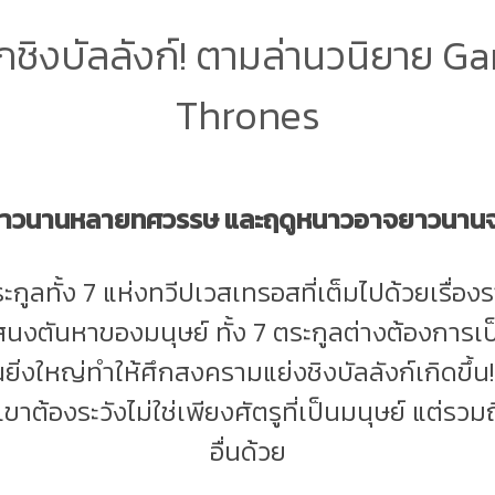
กชิงบัลลังก์! ตามล่านวนิยาย G
Thrones
ยาวนานหลายทศวรรษ และฤดูหนาวอาจยาวนานจนช
ะกูลทั้ง 7 แห่งทวีปเวสเทรอสที่เต็มไปด้วยเรื่อ
สนงตันหาของมนุษย์ ทั้ง 7 ตระกูลต่างต้องการเ
ยิ่งใหญ่ทำให้ศึกสงครามแย่งชิงบัลลังก์เกิดขึ้น! แต
ขาต้องระวังไม่ใช่เพียงศัตรูที่เป็นมนุษย์ แต่รวมถ
อื่นด้วย