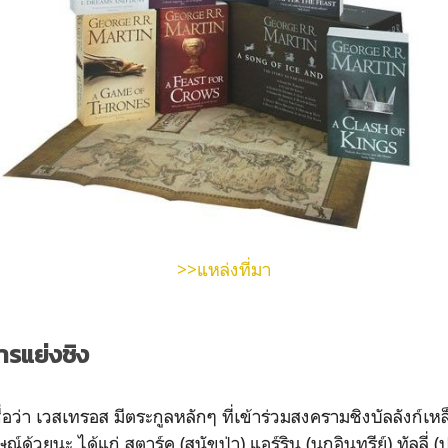
>>แหล่งที่มา
ารแย่งชิง
า เวสเทรอส มีตระกูลหลักๆ ที่เข้าร่วมสงครามชิงบัลลังก์เหล
ณ์ด้วยนะ ได้แก่ สตาร์ค (สุนัขป่า) แอร์ริน (นกอินทรีย์) ทัลลี่ 