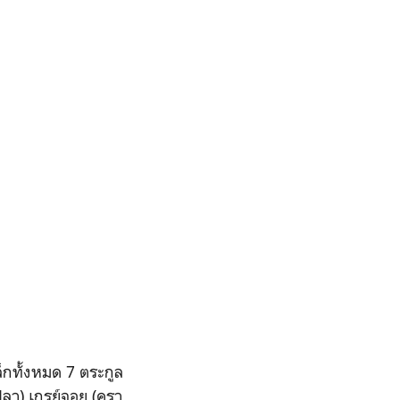
็กทั้งหมด 7 ตระกูล
(ปลา) เกรย์จอย (ครา