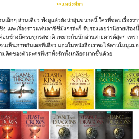
>>แหล่งที่มา
นเล็กๆ ส่วนเดียว ฟังดูแล้วยังน่าลุ้นขนาดนี้ ใครที่ชอบเรื่อง
งชิง และเรื่องราวแฟนตาซีขี่มังกรล่ะก็ รับรองเลยว่านิยายเรื่องน
อนข้างมีครบทุกรสชาติ เหมาะกับนักอ่านสายดารค์สุดๆ เพราะ
ดจนเห็นภาพกันเลยทีเดียว แถมในหนังสือเราจะได้อ่านในมุมม
มคิดของตัวละครที่เราทั้งรักทั้งเกลียดมากขึ้นด้วย