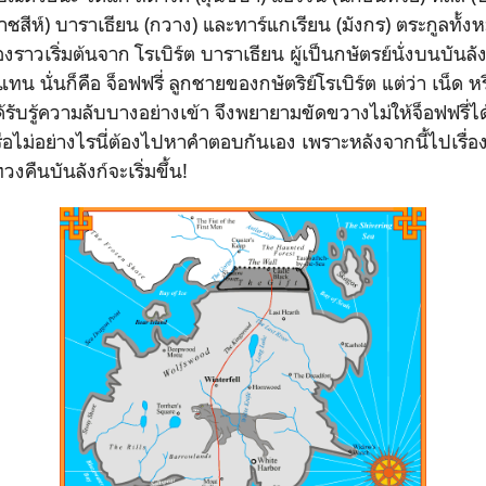
ราชสีห์) บาราเธียน (กวาง) และทาร์แกเรียน (มังกร) ตระกูลท
งราวเริ่มต้นจาก โรเบิร์ต บาราเธียน ผู้เป็นกษัตรย์นั่งบนบันลังก
่แทน นั่นก็คือ จ็อฟฟรี่ ลูกชายของกษัตริย์โรเบิร์ต แต่ว่า เน็ด ห
รับรู้ความลับบางอย่างเข้า จึงพยายามขัดขวางไม่ให้จ็อฟฟรี่ได้ข
ือไม่อย่างไรนี่ต้องไปหาคำตอบกันเอง เพราะหลังจากนี้ไปเรื
คืนบันลังก์จะเริ่มขึ้น!