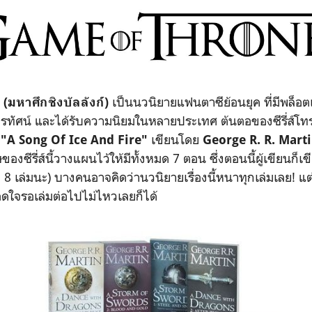
เป็นนวนิยายแฟนตาซีย้อนยุค ที่มีพล็อต
มหาศึกชิงบัลลังก์)
โทรทัศน์ และได้รับความนิยมในหลายประเทศ ต้นตอของซีรี่ส์โทรท
า
เขียนโดย
"A Song Of Ice And Fire"
George R. R. Mart
ซีรี่ส์นี้วางแผนไว้ให้มีทั้งหมด 7 ตอน ซึ่งตอนนี้ผู้เขียนก็เ
มด 8 เล่มนะ) บางคนอาจคิดว่านวนิยายเรื่องนี้หนาทุกเล่มเลย! แต
อดใจรอเล่มต่อไปไม่ไหวเลยก็ได้