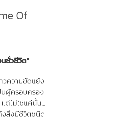
ame Of
ั่วชีวิต"
งราวความขัดแย้ง
ป็นผู้ครอบครอง
่ไม่ใช่แค่นั้น...
ึงสิ่งมีชีวิตชนิด