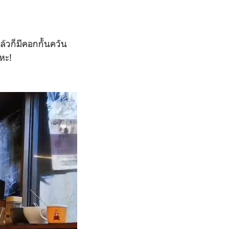
ล้วก็มีคอกกั้นควัน
หะ!