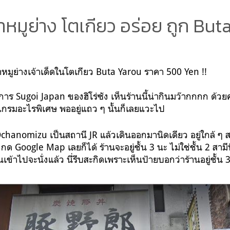
้าหมูย่าง โตเกียว อร่อย ถูก But
หมูย่างเจ้าเด็ดในโตเกียว Buta Yarou ราคา 500 Yen !!
าร Sugoi Japan ของฮิโร่ซัง เห็นร้านนี้น่ากินมว๊ากกกก ด้วย
โปรแกรมอะไรพิเศษ พออยู่แถว ๆ นั้นก็เลยแวะไป
Ochanomizu เป็นสถานี JR แล้วเดินออกมานิดเดียว อยู่ใกล้ ๆ ส
ด Google Map เลยก็ได้ ร้านจะอยู่ชั้น 3 นะ ไม่ใช่ชั้น 2 สามีนี่น
เข้าไปจะนั่งแล้ว นี่รีบสะกิดเพราะเห็นป้ายบอกว่าร้านอยู่ชั้น 