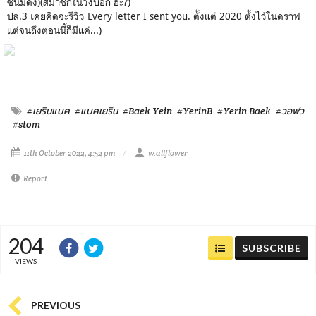
ชั้นมีดัง)(สมาชิกในวงบอก ฮะ?)
ปล.3 เคยคิดจะรีวิว Every letter I sent you. ตั้งแต่ 2020 ตั้งไว้ในดราฟ
แต่จนถึงตอนนี้ก็มีแค่...)
#เยรินแบค
#แบคเยริน
#Baek Yein
#YerinB
#Yerin Baek
#วอฟว
#stom
11th October 2022, 4:52 pm
w.allflower
Report
204
SUBSCRIBE
VIEWS
PREVIOUS