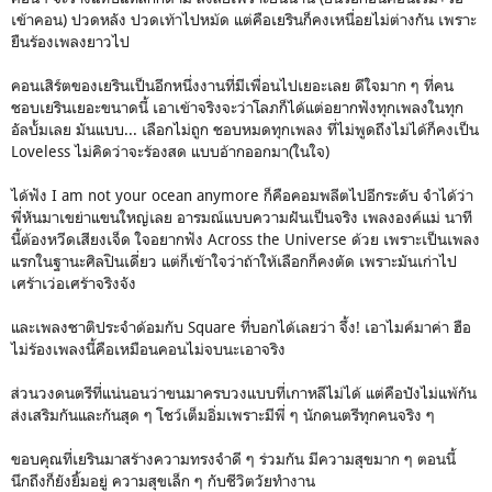
เข้าคอน) ปวดหลัง ปวดเท้าไปหม้ด แต่คือเยรินก็คงเหนื่อยไม่ต่างกัน เพราะ
ยืนร้องเพลงยาวไป
คอนเสิร์ตของเยรินเป็นอีกหนึ่งงานที่มีเพื่อนไปเยอะเลย ดีใจมาก ๆ ที่คน
ชอบเยรินเยอะขนาดนี้ เอาเข้าจริงจะว่าโลภก็ได้แต่อยากฟังทุกเพลงในทุก
อัลบั้มเลย มันแบบ... เลือกไม่ถูก ชอบหมดทุกเพลง ที่ไม่พูดถึงไม่ได้ก็คงเป็น
Loveless ไม่คิดว่าจะร้องสด แบบอ้ากออกมา(ในใจ)
ได้ฟัง I am not your ocean anymore ก็คือคอมพลีตไปอีกระดับ จำได้ว่า
พี่หันมาเขย่าแขนใหญ่เลย อารมณ์แบบความฝันเป็นจริง เพลงองค์แม่ นาที
นี้ต้องหวีดเสียงเจ็ด ใจอยากฟัง Across the Universe ด้วย เพราะเป็นเพลง
แรกในฐานะศิลปินเดี่ยว แต่ก็เข้าใจว่าถ้าให้เลือกก็คงตัด เพราะมันเก่าไป
เศร้าเว่อเศร้าจริงจัง
และเพลงชาติประจำด้อมกับ Square ที่บอกได้เลยว่า จึ้ง! เอาไมค์มาค่า ฮือ
ไม่ร้องเพลงนี้คือเหมือนคอนไม่จบนะเอาจริง
ส่วนวงดนตรีที่แน่นอนว่าขนมาครบวงแบบที่เกาหลีไม่ได้ แต่คือปังไม่แพ้กัน
ส่งเสริมกันและกันสุด ๆ โชว์เต็มอิ่มเพราะมีพี่ ๆ นักดนตรีทุกคนจริง ๆ
ขอบคุณที่เยรินมาสร้างความทรงจำดี ๆ ร่วมกัน มีความสุขมาก ๆ ตอนนี้
นึกถึงก็ยังยิ้มอยู่ ความสุขเล็ก ๆ กับชีวิตวัยทำงาน