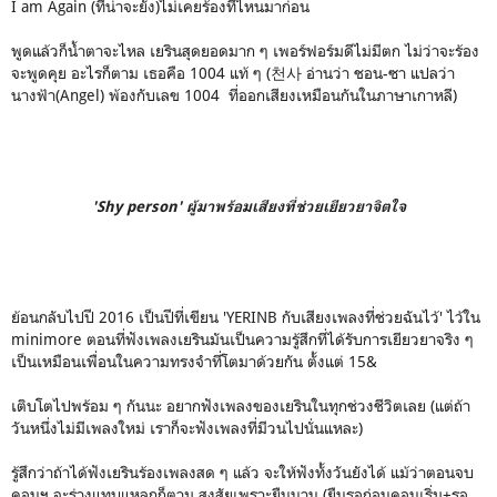
I am Again (ที่น่าจะยัง)ไม่เคยร้องที่ไหนมาก่อน
พูดแล้วก็น้ำตาจะไหล เยรินสุดยอดมาก ๆ เพอร์ฟอร์มดีไม่มีตก ไม่ว่าจะร้อง
จะพูดคุย อะไรก็ตาม เธอคือ 1004 แท้ ๆ (천사 อ่านว่า ชอน-ซา แปลว่า
นางฟ้า(Angel) พ้องกับเลข 1004 ที่ออกเสียงเหมือนกันในภาษาเกาหลี)
'Shy person' ผู้มาพร้อมเสียงที่ช่วยเยียวยาจิตใจ
ย้อนกลับไปปี 2016 เป็นปีที่เขียน 'YERINB กับเสียงเพลงที่ช่วยฉันไว้' ไว้ใน
minimore ตอนที่ฟังเพลงเยรินมันเป็นความรู้สึกที่ได้รับการเยียวยาจริง ๆ
เป็นเหมือนเพื่อนในความทรงจำที่โตมาด้วยกัน ตั้งแต่ 15&
เติบโตไปพร้อม ๆ กันนะ อยากฟังเพลงของเยรินในทุกช่วงชีวิตเลย (แต่ถ้า
วันหนึ่งไม่มีเพลงใหม่ เราก็จะฟังเพลงที่มีวนไปนั่นแหละ)
รู้สึกว่าถ้าได้ฟังเยรินร้องเพลงสด ๆ แล้ว จะให้ฟังทั้งวันยังได้ แม้ว่าตอนจบ
คอนฯ จะร่างแทบแหลกก็ตาม สงสัยเพราะยืนนาน (ยืนรอก่อนคอนเริ่ม+รอ