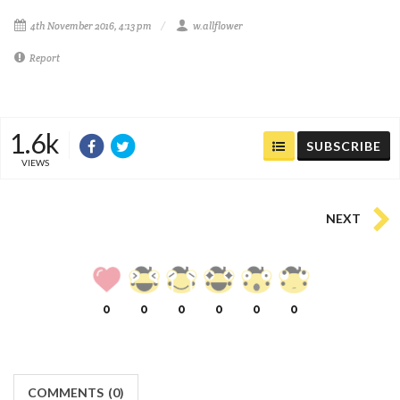
4th November 2016, 4:13 pm
w.allflower
Report
1.6k
SUBSCRIBE
VIEWS
NEXT
0
0
0
0
0
0
COMMENTS
(
0)