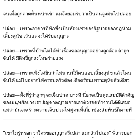
จนเมื่อถูกคาดคั้นหนักเข้า แม่จึงยอมรับว่าเป็นคนจูงมันไปปล่อย
ปล่อย—เพราะอาคารที่พักซึ่งเป็นห้องเช่าของรัฐบาลออกกฎห้าม
เลี้ยงสุนัข เว้นแต่จะได้รับอนุญาต
ปล่อย—เพราะที่บ้านไม่ได้ทำเรื่องขออนุญาตอย่างถูกต้อง ถ้าถูก
จับได้ มีสิทธิ์ถูกลงโทษร้ายแรง
ปล่อย—เพราะเพิ่งได้ยินว่าไม่นานนี้มีคนแอบเลี้ยงสุนัข แล้วโดน
จับได้ แม่ไม่อยากให้ครอบครัวต้องเดือดร้อนเพราะสุนัขตัวเดียว
ปล่อย—ทั้งที่รู้ว่าลูกๆ จะเจ็บปวด บางที นี่อาจเป็นคุณสมบัติสำคัญ
ของมนุษย์อย่างเรา สัญชาตญาณการเอาตัวรอดทำงานได้ดีเสมอ
แม้ว่ามันจะสร้างความเจ็บปวดให้ผู้คนที่เกี่ยวข้องสัมพันธ์ก็ตามที
“เขาไม่รู้หรอก ว่าใครขออนุญาตรึเปล่า แม่กลัวไปเอง” พี่สาวบอก