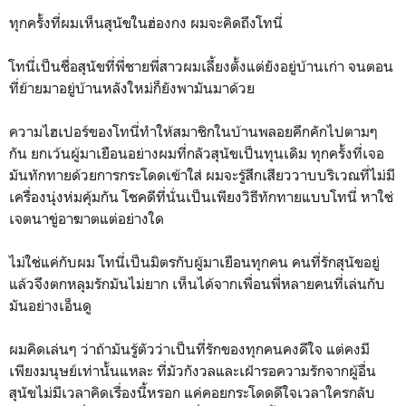
ทุกครั้งที่ผมเห็นสุนัขในฮ่องกง ผมจะคิดถึงโทนี่
โทนี่เป็นชื่อสุนัขที่พี่ชายพี่สาวผมเลี้ยงตั้งแต่ยังอยู่บ้านเก่า จนตอน
ที่ย้ายมาอยู่บ้านหลังใหม่ก็ยังพามันมาด้วย
ความไฮเปอร์ของโทนี่ทำให้สมาชิกในบ้านพลอยคึกคักไปตามๆ
กัน ยกเว้นผู้มาเยือนอย่างผมที่กลัวสุนัขเป็นทุนเดิม ทุกครั้งที่เจอ
มันทักทายด้วยการกระโดดเข้าใส่ ผมจะรู้สึกเสียววาบบริเวณที่ไม่มี
เครื่องนุ่งห่มคุ้มกัน โชคดีที่นั่นเป็นเพียงวิธีทักทายแบบโทนี่ หาใช่
เจตนาขู่อาฆาตแต่อย่างใด
ไม่ใช่แค่กับผม โทนี่เป็นมิตรกับผู้มาเยือนทุกคน คนที่รักสุนัขอยู่
แล้วจึงตกหลุมรักมันไม่ยาก เห็นได้จากเพื่อนพี่หลายคนที่เล่นกับ
มันอย่างเอ็นดู
ผมคิดเล่นๆ ว่าถ้ามันรู้ตัวว่าเป็นที่รักของทุกคนคงดีใจ แต่คงมี
เพียงมนุษย์เท่านั้นแหละ ที่มัวกังวลและเฝ้ารอความรักจากผู้อื่น
สุนัขไม่มีเวลาคิดเรื่องนี้หรอก แค่คอยกระโดดดีใจเวลาใครกลับ