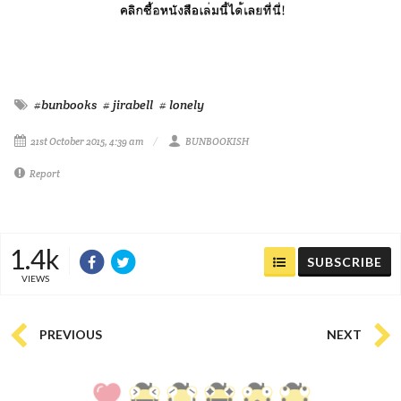
#bunbooks
# jirabell
# lonely
21st October 2015, 4:39 am
BUNBOOKISH
Report
1.4k
SUBSCRIBE
VIEWS
PREVIOUS
NEXT