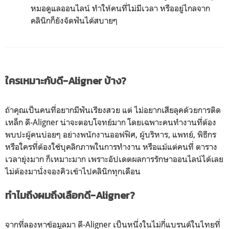
หมอดูแลออนไลน์ ทำให้คนที่ไม่มีเวลา หรืออยู่ไกลจาก
คลินิกก็ยังจัดฟันได้สบายๆ
ใครเหมาะกับดี-Aligner บ้าง?
ถ้าคุณเป็นคนที่อยากมีฟันเรียงสวย แต่
ไม่อยากเสียลุคด้วยการติด
เหล็ก
ดี-Aligner น่าจะตอบโจทย์มาก โดยเฉพาะคนทำงานที่ต้อง
พบปะผู้คนบ่อยๆ อย่างพนักงานออฟฟิศ, ผู้บริหาร, แพทย์, พิธีกร
หรือใครที่ต้องใช้บุคลิกภาพในการทำงาน หรือแม้แต่คนที่
ตาราง
เวลายุ่งมาก
ก็เหมาะมาก เพราะอัปเดตผลการรักษาออนไลน์ได้เลย
ไม่ต้องมานั่งจองคิวเข้าไปคลินิกทุกเดือน
ทำไมถึงผมถึงเลือกดี-Aligner?
จากที่ลองหาข้อมูลมา ดี-Aligner เป็นหนึ่งในไม่กี่แบรนด์ในไทยที่