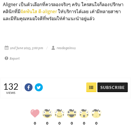
Aligner เป็นตัวเลือกที่ควรลองจริงๆ ครับ ใครสนใจก็ลองปรึกษา
คลินิกที่มี
จัดฟันใส ดี-aligner
ให้บริการได้เลย เค้ามีหลายสาขา
และมีทีมคุณหมอใจดีที่พร้อมให้คำแนะนำอยู่แล้ว
2nd June 2025, 3:00 pm
readagainx2
Report
132
SUBSCRIBE
VIEWS
0
0
0
0
0
0