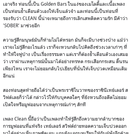
เอาจริง ท่อนนี้เป็น Golden Bars ในแง่ของเมโลดี้และเนื้อเพลง
เป็นท่อนย้ำเตือนตัวเองให้เจ็บแล้วจำ และท่อนนี้เป็นท่อนที่
รองรับว่า CLEAN นี้น่าจะหมายถึงการเลิกเสพติดความรัก มีคำว่า
'SOBER' มาช่วยอีก
ความรู้สึกมนุษย์มันก็ห้ามไม่ได้หรอก มันก็จะมีบางช่วงบ้าง แม้ว่า
เราจะไม่รู้สึกอะไรแล้ว เราก็จะหวนกลับไปคิดถึงช่วงเวลาเก่าๆ ที่
ทำให้ใจฟูบ้าง เป็นเรื่องธรรมดา แต่เราก็ต้องย้ำเตือนตัวเองเสมอ
ว่า เราผ่านเหตุการณ์นั้นมาได้อย่างทรหด กระเสือกกระสน ดิ้นรน
เพียงไหน เราจะไม่ยอมกลับไปเยียบที่นั่นให้เจ็บปวดเหมือนเดิม
อีกแน่
สองท่อนสุดท้ายถือได้ว่าเป็นพระราชิโนวาทของราชินีเทย์เลอร์ ส
วิฟต์เลยก็ว่าได้ กล่าวไว้ให้กับบุคคลใดๆ ที่ยังหวนถึงอดีตไม่ยอม
เปิดใจหรือมูฟออนจากเหตุการณ์เก่าๆ สักที
เพลง Clean นี้ถือว่าเป็นเพลงทำให้รู้สึกถึงความยากลำบากของ
การมูฟออนที่แท้จริง เทย์เลอร์ สวิฟต์ถ่ายทอดความเจ็บปวดออก
มาได้อย่างเห็นภาพชัดเจน แถมยังแจกบทเรียนให้กับผู้ฟังอีกด้วย