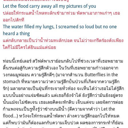
Let the flood carry away all my pictures of you
ปล่อยให้กระแสน้ำไหลทะลักเข้ามาท่วม พัดพาเอาภาพเก่าๆ เธอ
ออกไปสักที
The water filled my lungs, I screamed so loud but no one
heard a thing
แต่กลับกลายเป็นว่าน้ำท่วมทะลักปอด จนไม่ว่าจะกรีดร้องดังเพียง
ใดก็ไม่มีใครได้ยินแม้แต่น้อย
ท่อนนี้เทย์เลอร์ สวิฟต์พาเราย้อนกลับไปที่ช่วงเวลาที่เธอพยายาม
ดิ้นรนต่อสู้กับความรู้สึกตัวเอง ในวันที่เธอพยายามก้าวออกจาก
วงกลมมูฟออน ความรู้สึกดีๆ (มาจากสำนวน Butterflies in the
stomach ที่หมายความว่าความรู้สึกปั่นป่วนที่เกิดจากความรู้สึก
รัก)
มลายกลายเป็นฝุ่นที่กระจายทั่วห้อง จะเห็นได้ว่าเธอไม่ได้รู้สึก
แบบนั้นอย่างแจ่มชัดแล้ว แต่เธอก็ยังจำได้ ยังรู้สึกว่ามันยังอยู่ตรง
นั้นแม้จะไม่ชัดเจน เธอเลยคิดจะหักดิบ เจ็บแต่จบ เลยจัดการต่อย
กำแพงจนเป็นรูทั้งรู้ว่าข้างบนมีน้ำ (ตีความจากคำว่า Let the
flood...) หวังจะให้กระแสน้ำพัดพา ล้างความรู้สึกออกไปให้หมด
แต่ก็พบว่ามันก็ต้องแลกกับความเจ็บปวด ผลของการกระทำก็ย้อน