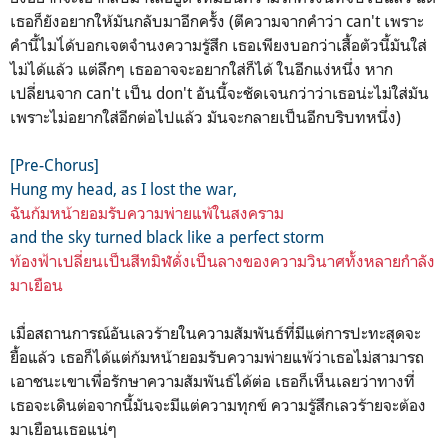
เธอก็ยังอยากให้มันกลับมาอีกครั้ง (ตีความจากคำว่า can't เพราะ
คำนี้ไมไ่ด้บอกเจตจำนงความรู้สึก เธอเพียงบอกว่าเสื้อตัวนี้มันใส่
ไม่ได้แล้ว แต่ลึกๆ เธออาจจะอยากใส่ก็ได้ ในอีกแง่หนึ่ง หาก
เปลี่ยนจาก can't เป็น don't อันนี้จะชัดเจนกว่าว่าเธอน่ะไม่ใส่มัน
เพราะไม่อยากใส่อีกต่อไปแล้ว มันจะกลายเป็นอีกบริบทหนึ่ง)
[Pre-Chorus]
Hung my head, as I lost the war,
ฉันก้มหน้ายอมรับความพ่ายแพ้ในสงคราม
and the sky turned black like a perfect storm
ท้องฟ้าเปลี่ยนเป็นสีทมิฬดั่งเป็นลางของความวินาศทั้งหลายกำลัง
มาเยือน
เมื่อสถานการณ์อันเลวร้ายในความสัมพันธ์ที่มีแต่การปะทะสุดจะ
ยื้อแล้ว เธอก็ได้แต่ก้มหน้ายอมรับความพ่ายแพ้ว่าเธอไม่สามารถ
เอาชนะเขาเพื่อรักษาความสัมพันธ์ได้ต่อ เธอก็เห็นเลยว่าทางที่
เธอจะเดินต่อจากนี้มันจะมีแต่ความทุกข์ ความรู้สึกเลวร้ายจะต้อง
มาเยือนเธอแน่ๆ