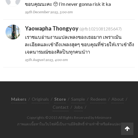
ขอบคุณนะคะ 🥺 I’m never gonna risk it ka
29th December 2023, 5:00 am
Yaowapha Thongyoy
(@fb1021081285647)
เราชแบอ่านงานแปลเพลงของเธอมาก เพราะมัน
ละเอียดและเข้าถึงเพลงสุดๆ ขอบคุณที่ช่วยให้เราเข้าถึง
เจตนารมณ์ของศิลปินทุกคนน้าา
25th August 2023, 4:00 am
Makers
/
Originals
/
Store
/
Sample
/
Redeem
/
About
/
Contact
/
Jobs
/
Copyrights © 2015 All Rights Reserved by Minimore
ภาพและเนื้อหาในเว็บไซต์นี้เป็นงานมีลิขสิทธิ์ ห้ามทำซ้ำหรือดัดแปลง