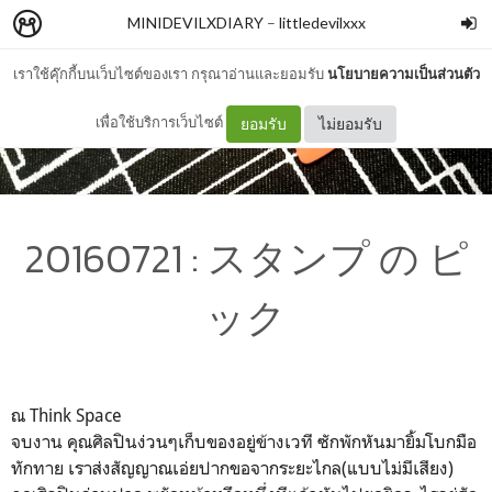
MINIDEVILXDIARY
–
littledevilxxx
เราใช้คุ๊กกี้บนเว็บไซต์ของเรา กรุณาอ่านและยอมรับ
นโยบายความเป็นส่วนตัว
เพื่อใช้บริการเว็บไซต์
ยอมรับ
ไม่ยอมรับ
20160721 : スタンプ の ピ
ック
ณ Think Space
จบงาน คุณศิลปินง่วนๆเก็บของอยู่ข้างเวที ซักพักหันมายิ้มโบกมือ
ทักทาย เราส่งสัญญาณเอ่ยปากขอจากระยะไกล(แบบไม่มีเสียง)