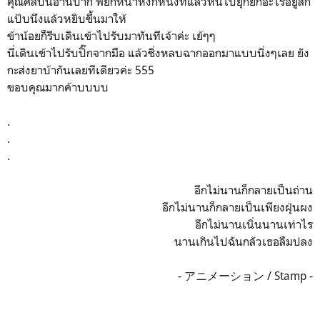
คุณศิลปินอ่านปาก พยักหน้าหงึกหนึ่งทีแล้วหันไปยุกยิกอะไรอยู่สัก
แป๊บนึงแล้วหยิบขึ้นมาให้
ข้าน้อยก็รีบเดินเข้าไปรับมาทันทีเจ้าค่ะ เย้ๆๆ
นี่เดินเข้าไปรับปิ๊กจากมือ แล้วชิ่งหลบฉากออกมาแบบนิ่งๆเลย ยัง
กะส่งยาบ้ากันเลยทีเดียวค่ะ 555
ขอบคุณมากค้าบบบบ
.
.
.
อีกไม่นานก็กลายเป็นถ่าน
อีกไม่นานก็กลายเป็นเพียงฝุ่นผง
อีกไม่นานเนิ่นนานเท่าไร
นานเกินไปฉันกลัวเธอลืมปลง
- アニメーション / Stamp -