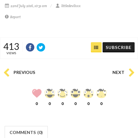
22nd July 2016, 10:31 am
littledevilxxx
Report
413
SUBSCRIBE
VIEWS
PREVIOUS
NEXT
0
0
0
0
0
0
COMMENTS
(
0)