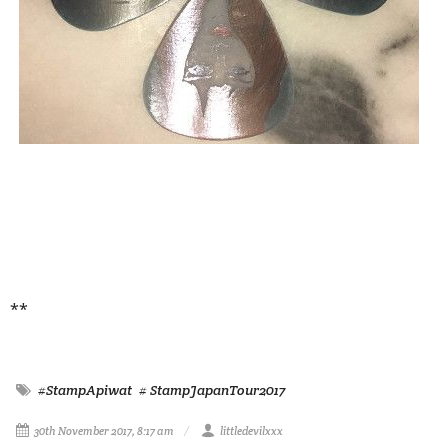
**
#StampApiwat
# StampJapanTour2017
30th November 2017, 8:17 am
littledevilxxx