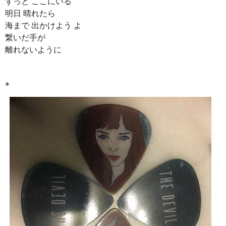
ずっと ここにいる
明日 晴れたら
海まで 出かけよう よ
繋いだ手が
離れないように
*