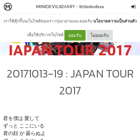
MINIDEVILXDIARY
–
littledevilxxx
เราใช้คุ๊กกี้บนเว็บไซต์ของเรา กรุณาอ่านและยอมรับ
นโยบายความเป็นส่วนตัว
เพื่อใช้บริการเว็บไซต์
ยอมรับ
ไม่ยอมรับ
20171013-19 : JAPAN TOUR
2017
君を僕は 愛して
ずっと ここにいる
君の顔 が 曇らぬよ