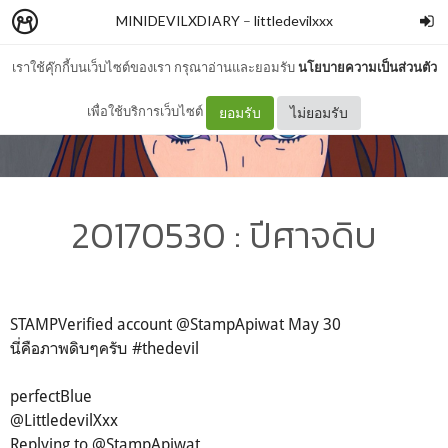
MINIDEVILXDIARY
–
littledevilxxx
เราใช้คุ๊กกี้บนเว็บไซต์ของเรา กรุณาอ่านและยอมรับ
นโยบายความเป็นส่วนตัว
เพื่อใช้บริการเว็บไซต์
ยอมรับ
ไม่ยอมรับ
20170530 : ปีศาจดิบ
STAMP‏Verified account @StampApiwat May 30
นี่คือภาพดิบๆครับ #thedevil
@LittledevilXxx
Replying to @StampApiwat