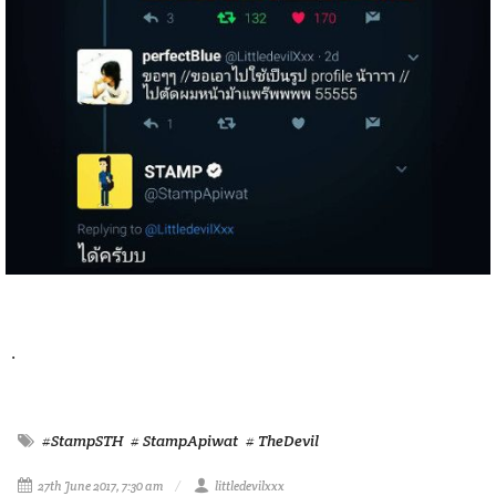
.
#StampSTH
# StampApiwat
# TheDevil
27th June 2017, 7:30 am
littledevilxxx