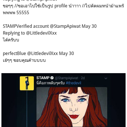
ขอๆๆ //ขอเอาไปใช้เป็นรูป profile น้าาาา //ไปตัดผมหน้าม้าแพร๊
พพพพ 55555
STAMP‏Verified account @StampApiwat May 30
Replying to @LittledevilXxx
ได้ครับบ
perfectBlue‏ @LittledevilXxx May 30
เย้ๆๆ ขอบคุณค้าบบบบ