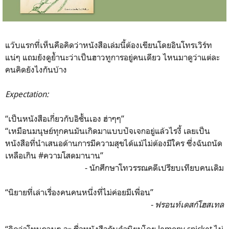
แว๊บแรกที่เห็นคือคิดว่าหนังสือเล่มนี้ต้องเขียนโดยอินโทรเวิร์ท
แน่ๆ แถมยังดูย้ำนะว่าเป็นฮาวทูการอยู่คนเดียว ไหนมาดูว่าแต่ละ
คนคิดยังไงกันบ้าง
Expectation:
“เป็นหนังสือเกี่ยวกับอิชั้นเอง ฮ่าๆๆ”
“เหมือนมนุษย์ทุกคนมันเกิดมาแบบปัจเจกอยู่แล้วไรงี้ เลยเป็น
หนังสือที่นำเสนอด้านการมีความสุขได้แม้ไม่ต้องมีใคร ซึ่งฉันถนัด
เหลือเกิน #ความโสดมานาน”
- นักศึกษาโทวรรณคดีเปรียบเทียบคนเดิม
“นิยายที่เล่าเรื่องคนคนหนึ่งที่ไม่ค่อยมีเพื่อน”
- ฟรอนท์เดสก์โฮสเทล
“คิดว่าโทนกวนๆ อะ ชื่อหนังสือกับคำนิยมโดย lemony snicket ไม่