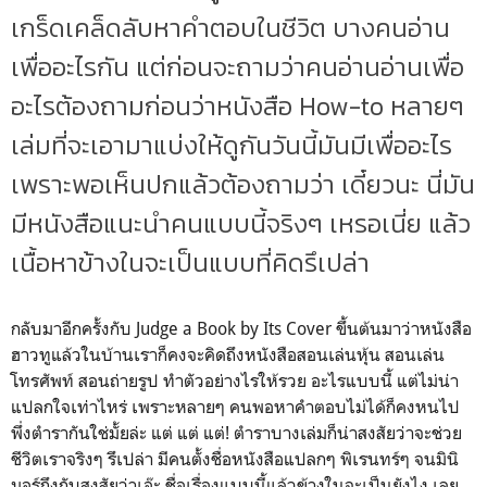
เกร็ดเคล็ดลับหาคำตอบในชีวิต บางคนอ่าน
เพื่ออะไรกัน แต่ก่อนจะถามว่าคนอ่านอ่านเพื่อ
อะไรต้องถามก่อนว่าหนังสือ How-to หลายๆ
เล่มที่จะเอามาแบ่งให้ดูกันวันนี้มันมีเพื่ออะไร
เพราะพอเห็นปกแล้วต้องถามว่า เดี๋ยวนะ นี่มัน
มีหนังสือแนะนำคนแบบนี้จริงๆ เหรอเนี่ย แล้ว
เนื้อหาข้างในจะเป็นแบบที่คิดรึเปล่า
กลับมาอีกครั้งกับ Judge a Book by Its Cover ขึ้นต้นมาว่าหนังสือ
ฮาวทูแล้วในบ้านเราก็คงจะคิดถึงหนังสือสอนเล่นหุ้น สอนเล่น
โทรศัพท์ สอนถ่ายรูป ทำตัวอย่างไรให้รวย อะไรแบบนี้ แต่ไม่น่า
แปลกใจเท่าไหร่ เพราะหลายๆ คนพอหาคำตอบไม่ได้ก็คงหนไป
พึ่งตำรากันใช่มั้ยล่ะ แต่ แต่ แต่! ตำราบางเล่มก็น่าสงสัยว่าจะช่วย
ชีวิตเราจริงๆ รึเปล่า มีคนตั้งชื่อหนังสือแปลกๆ พิเรนทร์ๆ จนมินิ
มอร์ถึงกับสงสัยว่าเอ๊ะ ชื่อเรื่องแบบนี้แล้วข้างในจะเป็นยังไง เลย