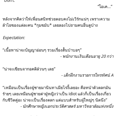
“Don’t.”
“โอเค…”
หลังจากคิดว่าให้เพื่อนสนิทช่วยตอบคงไม่เวิร์กแน่ๆ เพราะความ
ลำไยของแต่ละคน *กุมขมับ* เลยลองไปถามคนอื่นดูบ้าง
Expectation:
“เนื้อหาน่าจะปัญญาอ่อนๆ รวมเรื่องสั้นบ้าบอๆ”
- พนักงานเงินเดือนอายุ 20 กว่า
“น่าจะเขียนจากอคติล้วนๆ เลย”
- เด็กฝึกงานรายการโทรทัศน์ A
“เหมือนเป็นเรื่องผู้ชายมานินทาเมียไรงี้เลยอะ คือหน้าตัวตลกมัน
ร้ายๆ เลยเหมือนผู้ชายด่าผู้หญิงว่าเป็น idiot แล้วก็เป็นเรื่องเกี่ยว
กับชีวิตคู่อะ น่าจะเป็นเรื่องตลก แต่แบบสำหรับผู้ใหญ่ๆ นิดนึง”
- นักศึกษาหญิงเอกประวัติศาสตร์ มหาวิทยาลัยแห่งหนึ่ง