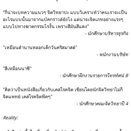
“ก็น่าจะบทความแนวๆ จิตวิทยาปะ แบบวิเคราะห์ว่าคนเราจะเป็น
อะไรแบบนั้นมาจากแบ๊คกราวด์ยังไง แต่น่าจะจิตเภทอย่างแรงๆ
แบบไปทางฆาตกรรมไรงั้น เพราะสีมันสีแดง”
- นักศึกษาบริหารธุรกิจ
"เหมือนตำนานหลอกเด็กวันคริสมาสต์"
- พนักงานบริษัท
"สีเหมือนนาซี"
- นักศึกษาฝึกงานรายการโทรทัศน์ B
"คิดว่าเป็นหนังสือเกี่ยวกับเคสโรคจิต เขียนโดยนักจิตวิทยาไม่ก็
จิตแพทย์ เคสโรคจิตพีคๆ"
- นักศึกษาคณะจิตวิทยาปี 4
Reality: