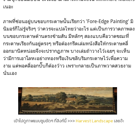
เนอะ
ภาพที่ซ่อนอยู่บนขอบกระดาษนั้นเรียกว่า 'Fore-Edge Painting' มิ
นิมอร์ก็ไม่รู้จริงๆ ว่าควรจะแปลไทยว่าอะไร แต่เป็นการวาดภาพลง
บนขอบกระดาษด้านตรงข้ามสัน มีหลักๆ สองแบบคือวาดขณะที่
กระดาษเรียงกันอยู่ตรงๆ หรือต้องกรีดเล่มหนังสือให้กระดาษคลี่
ออกมานิดหน่อยจึงจะปรากฏภาพ บางเล่มถ้าวางไว้เฉยๆ จะเห็น
ว่ามีการเอาโลหะอย่างทองหรือเงินขลิบริมกระดาษไว้เพื่อความ
งาม แต่พอคลี่ออกปั๊บก็ต้องว้าว เพราะกลายเป็นภาพวาดสวยงาม
นั่นเอง
เข้าไปดูภาพแบบซูมชัดๆ ที่ลิงก์นี้ >>>
Harvest Landscape
เลยจ้ะ