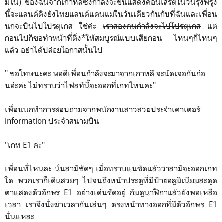
มโน) ของฉันจากเกาหลีซึ่งกำลังจะขึ้นแสดงคอนเสิร์ตในวันรุ่งพรุ่ง
นี้จะแลนด์ดิงยังไทยแลนด์แดนแม่ในวันเดียวกันกับที่ฉันและเพื่อน
นกจะบินไปโปรตุเกส ใช่ค่ะ
เราสองคนกำลังจะไปโปรตุเกส
แต่
ก่อนไปก็ขอทำหน้าที่ติ่ง*ให้สมบูรณ์แบบเสียก่อน ไหนๆก็ไหนๆ
แล้ว อย่าได้ปล่อยโอกาสนั้นไป
" ขอโทษนะคะ พอดีเพื่อนกำลังจะมาจากเกาหลี จะนัดเจอกันก่อ
นอ่ะค่ะ ไม่ทราบว่าไฟลท์นี้จะออกที่เกทไหนคะ"
เพื่อนนกทำการสอบถามจากพนักงานสาวสวยประจำเคาเตอร์
information ประจำสนามบิน
"เกท E1 ค่ะ"
เพื่อนที่ไหนล่ะ นั่นสามีชัดๆ เมื่อทราบแน่ชัดแล้วว่าสามีจะออกเกท
ใด พวกเราก็เดินสวยๆ ไปจนถึงหน้าประตูที่มีป้ายอลูมิเนียมสะดุด
ตาแสดงตัวอักษร E1 อย่างเด่นชัดอยู่ ก้มดูนาฬิกาแล้วยังพอเหลือ
เวลา เราจึงนั่งฆ่าเวลากันเล่นๆ ตรงหน้าทางออกที่มีตัวอักษร E1
นั่นแหละ