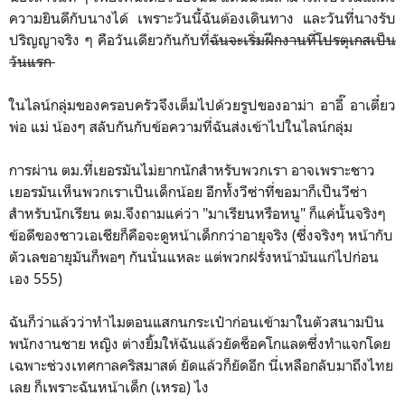
ความยินดีกับนางได้ เพราะวันนี้ฉันต้องเดินทาง และวันที่นางรับ
ปริญญาจริง ๆ คือวันเดียวกันกับที่
ฉันจะเริ่มฝึกงานที่โปรตุเกสเป็น
วันแรก
ในไลน์กลุ่มของครอบครัวจึงเต็มไปด้วยรูปของอาม่า อาอี๊ อาเตี๋ยว
พ่อ แม่ น้องๆ สลับกันกับข้อความที่ฉันส่งเข้าไปในไลน์กลุ่ม
การผ่าน ตม.ที่เยอรมันไม่ยากนักสำหรับพวกเรา อาจเพราะชาว
เยอรมันเห็นพวกเราเป็นเด็กน้อย อีกทั้งวีซ่าที่ขอมาก็เป็นวีซ่า
สำหรับนักเรียน ตม.จึงถามแค่ว่า "มาเรียนหรือหนู" ก็แค่นั้นจริงๆ
ข้อดีของชาวเอเชียก็คือจะดูหน้าเด็กกว่าอายุจริง (ซึ่งจริงๆ หน้ากับ
ตัวเลขอายุมันก็พอๆ กันนั่นแหละ แต่พวกฝรั่งหน้ามันแก่ไปก่อน
เอง 555)
ฉันก็ว่าแล้วว่าทำไมตอนแสกนกระเป๋าก่อนเข้ามาในตัวสนามบิน
พนักงานชาย หญิง ต่างยิ้มให้ฉันแล้วยัดช็อคโกแลตซึ่งทำแจกโดย
เฉพาะช่วงเทศกาลคริสมาสต์ ยัดแล้วก็ยัดอีก นี่เหลือกลับมาถึงไทย
เลย ก็เพราะฉันหน้าเด็ก (เหรอ) ไง