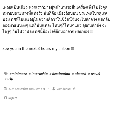
เผลอแป๊บเดียว พวกเราก็มาอยู่หน้าเกทรอขึ้นเครื่องเพื่อไปยังจุด
หมายปลายทางที่แท้จริง นั่นก็คือ เมืองลิสบอน ประเทศโปรตุเกส
ประเทศที่ไม่เคยอยู่ในความคิดว่าในชีวิตนี้ฉันจะไปสักครั้ง แต่กลับ
ต้องมาแบบงงๆ แต่ก็นั่่นแหละ ไหนๆก็ไหนๆแล้ว ลุยกันสักตั้ง จะ
ได้รู้ๆ กันไปว่าประเทศนี้มีอะไรดีอีกนอกจาก ฝอยทอง !!!
See you in the next 3 hours my Lisbon !!!
#minimore
# internship
# destination
# aboard
# travel
# trip
24th September 2016, 6:53 am
wanderlust_tk
Report