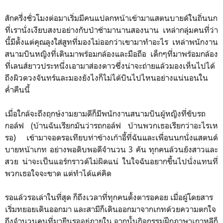
สักครึ่งชั่วโมงต่อมาเริ่มมีคนแปลกหน้าเข้ามาแสตนบายด์ในถิ่นนก
ที่เรานั่งเงียบสงบอย่างกับป่าช้ามานานสองนาน เหล่ากลุ่มคนที่ว่า
นี้มีตั้งแต่คุณลุงใส่สูทที่มองไม่ออกว่าเขามาทำอะไร เหล่าพนักงาน
สนามบินหญิงที่เดินมาพร้อมกล้องและมือถือ เด็กๆที่มาพร้อมกล้อง
ที่เลนส์ยาวประหนึ่งเอามาส่องดาวซึ่งน่าจะถ่ายแล้วมองเห็นไปได้
ถึงผิวดวงจันทร์และมองยังไงก็ไม่ได้บินไปไหนอย่างแน่นอนใน
ค่ำคืนนี้
เมื่อใกล้จะถึงฤกษ์งามยามดีก็มีพนักงานสนามบินผู้หญิงที่ขับรถ
กอล์ฟ (บ้านฉันเรียกมันว่ารถกอล์ฟ บ้านพวกเธอเรียกว่าอะไรเห
รอ) เข้ามาจอดรอเทียบท่าข้างเก้าอี้ที่ฉันและเพื่อนนกนั่งแสตนด์
บายหน้าเกท อย่างพอดิบพอดีจำนวน 3 คัน ทุกคนล้วนยังสาวและ
สวย น่าจะเป็นแอร์กราวด์ไม่ผิดแน่ ในใจฉันอยากขึ้นไปนั่งแทนที่
พวกเธอใจจะขาด แต่ทำได้แค่คิด
รอแล้วรอเล่าในที่สุด ก็ถึงเวลาที่ทุกคนตั้งตารอคอย เมื่อผู้โดยสาร
เริ่มทยอยเดินออกมา และสามีก็เดินออกมาจากเกทด้วยความตกใจ
ถึงจำนวนคนที่มายืนรออยู่ภายใน จากนั้นกิจกรรมฝึกภาษาเกาหลีก็