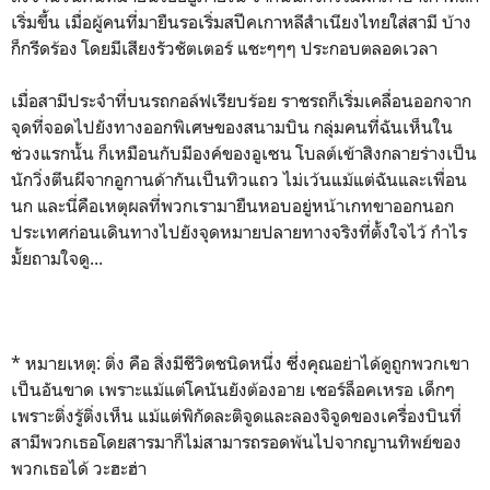
เริ่มขึ้น เมื่อผู้คนที่มายืนรอเริ่มสปีคเกาหลีสำเนียงไทยใส่สามี บ้าง
ก็กรีดร้อง โดยมีเสียงรัวชัตเตอร์ แชะๆๆๆ ประกอบตลอดเวลา
เมื่อสามีประจำที่บนรถกอล์ฟเรียบร้อย ราชรถก็เริ่มเคลื่อนออกจาก
จุดที่จอดไปยังทางออกพิเศษของสนามบิน กลุ่มคนที่ฉันเห็นใน
ช่วงแรกนั้น ก็เหมือนกับมีองค์ของอูเซน โบลต์เข้าสิงกลายร่างเป็น
นักวิ่งตีนผีจากอูกานด้ากันเป็นทิวแถว ไม่เว้นแม้แต่ฉันและเพื่อน
นก และนี่คือเหตุผลที่พวกเรามายืนหอบอยู่หน้าเกทขาออกนอก
ประเทศก่อนเดินทางไปยังจุดหมายปลายทางจริงที่ตั้งใจไว้ กำไร
มั้ยถามใจดู...
* หมายเหตุ: ติ่ง คือ สิ่งมีชีวิตชนิดหนึ่ง ซึ่งคุณอย่าได้ดูถูกพวกเขา
เป็นอันขาด เพราะแม้แต่โคนันยังต้องอาย เชอร์ล็อคเหรอ เด็กๆ
เพราะติ่งรู้ติ่งเห็น แม้แต่พิกัดละติจูดและลองจิจูดของเครื่องบินที่
สามีพวกเธอโดยสารมาก็ไม่สามารถรอดพ้นไปจากญานทิพย์ของ
พวกเธอได้ วะฮะฮ่า