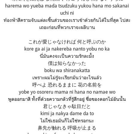
harema wo yueba mada tsudzuku yukou hana mo sakanai
uchi ni
ท้องฟ้าสีครามจับแต่ละชิ้นส่วนของเราเข้าด้วยกันได้ในที่สุด ไปสะ
เถอะก่อนที่พวกเราจะผลิบาน
これが愛じゃなければ 何と呼ぶのか
kore ga ai ja nakereba nanto yobu no ka
นี่มันคงจะเป็นความรักละมั้ง
僕は知らなかった
boku wa shiranakatta
เพราะผมไม่รู้จะเรียกมันว่าอะไรแล้ว
呼べよ 恐れるままに 花の名前を
yobe yo osoreru mama ni hana no namae wo
พูดออกมาสิ ทั้งที่ด้วยความกลัวที่รู้สึกอยู่ ชื่อของดอกไม้อันนั้น
君じゃなきゃ駄目だと
kimi ja nakya dame da to
ไม่ใช่เธอมันก็ไม่ใช่หรอกนะ
鼻先が触れる 呼吸が止まる