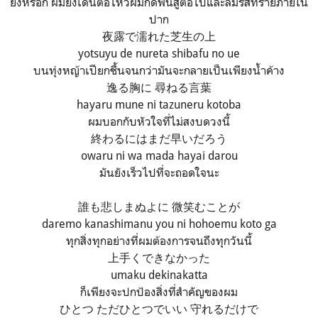
ยังหรอก ผมยังเดินต่อไหวผมกัดฟันสู่ต่อไปและลิ้มรสทรายภายใน
ปาก
夜露で濡れた芝生の上
yotsuyu de nureta shibafu no ue
บนทุ่งหญ้าเปียกชื้นจนกว่ามันจะกลายเป็นเพียงน้ำค้าง
逸る胸に 尋ねる言葉
hayaru mune ni tazuneru kotoba
ผมบอกกับหัวใจที่ไม่สงบดวงนี้
終わるにはまだ早いだろう
owaru ni wa mada hayai darou
มันยังเร็วไปที่จะถอดใจนะ
誰も悲しまぬよに 微笑むことが
daremo kanashimanu you ni hohoemu koto ga
ทุกสิ่งทุกอย่างที่ผมต้องการจนถึงทุกวันนี้
上手くできなかった
umaku dekinakatta
ก็เพียงจะปกป้องสิ่งที่สำคัญของผม
ひとつ ただひとつでいい 守れるだけで