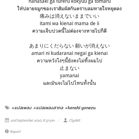
hanasaki ga fureru kokyuu ga tomaru
ให้ปลายจมูกของเราสัมผัสกันตราบลมหายใจหยุดลง
痛みは消えないままでいい
itami wa kienai mama de ii
ความเจ็บปวดนี้ไม่ต้องจางหายไปก็ดี
あまりにくだらない 願いが消えない
amari ni kudaranai negai ga kienai
ความหวังโง่ๆนี้ยังคงไม่ทิ้งผมไป
止まない
yamanai
และมันจะไม่ไปไหนทั้งนั้น
#แปลเพลง
#แปลเพลงสากล
#kenshi yonezu
2nd September 2020, 8:37 pm
Clydett
Report