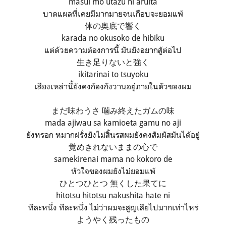
masui mo utazu ni aruita
บาดแผลที่เคยมีมากมายจนเกือบจะยอมแพ้
体の奥底で響く
karada no okusoko de hibiku
แต่ด้วยความต้องการนี้ มันยังอยากสู้ต่อไป
生き足りないと強く
ikitarinai to tsuyoku
เสียงเหล่านี้ยังคงก้องกังวานอยู่ภายในตัวของผม
まだ味わうさ 噛み終えたガムの味
mada ajiwau sa kamioeta gamu no aji
ยังหรอก หมากฝรั่งยังไม่สิ้นรสผมยังคงสัมผัสมันได้อยู่
覚めきれないままの心で
samekirenai mama no kokoro de
หัวใจของผมยังไม่ยอมแพ้
ひとつひとつ 無くした果てに
hitotsu hitotsu nakushita hate ni
ทีละหนึ่ง ทีละหนึ่ง ไม่ว่าผมจะสูญเสียไปมากเท่าไหร่
ようやく残ったもの