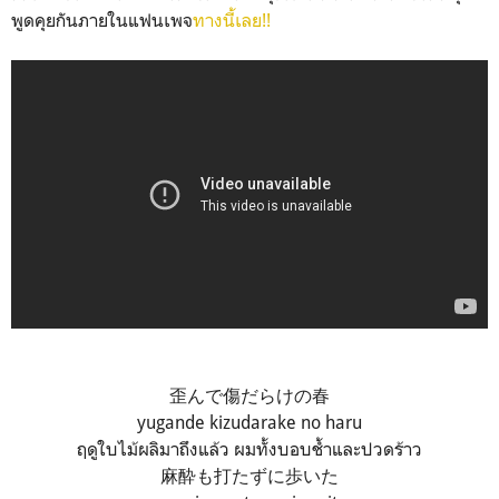
พูดคุยกันภายในแฟนเพจ
ทางนี้เลย!!
歪んで傷だらけの春
yugande kizudarake no haru
ฤดูใบไม้ผลิมาถึงแล้ว ผมทั้งบอบช้ำและปวดร้าว
麻酔も打たずに歩いた