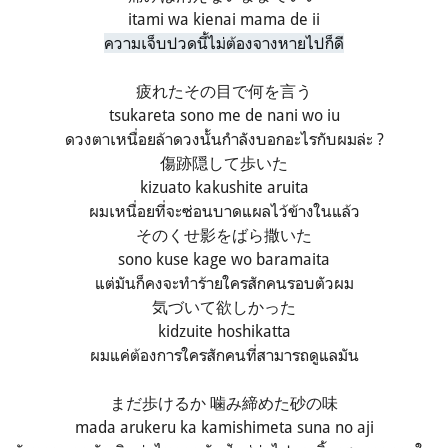
itami wa kienai mama de ii
ความเจ็บปวดนี้ไม่ต้องจางหายไปก็ดี
疲れたその目で何を言う
tsukareta sono me de nani wo iu
ดวงตาเหนื่อยล้าดวงนั้นกำลังบอกอะไรกับผมล่ะ ?
傷跡隠して歩いた
kizuato kakushite aruita
ผมเหนื่อยที่จะซ่อนบาดแผลไว้ข้างในแล้ว
そのくせ影をばら撒いた
sono kuse kage wo baramaita
แต่มันก็คงจะทำร้ายใครสักคนรอบตัวผม
気づいて欲しかった
kidzuite hoshikatta
ผมแค่ต้องการใครสักคนที่สามารถดูแลมัน
まだ歩けるか 噛み締めた砂の味
mada arukeru ka kamishimeta suna no aji