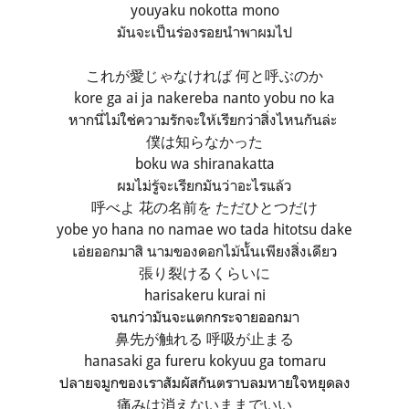
youyaku nokotta mono
มันจะเป็นร่องรอยนำพาผมไป
これが愛じゃなければ 何と呼ぶのか
kore ga ai ja nakereba nanto yobu no ka
หากนี่ไม่ใช่ความรักจะให้เรียกว่าสิ่งไหนกันล่ะ
僕は知らなかった
boku wa shiranakatta
ผมไม่รู้จะเรียกมันว่าอะไรแล้ว
呼べよ 花の名前を ただひとつだけ
yobe yo hana no namae wo tada hitotsu dake
เอ่ยออกมาสิ นามของดอกไม้นั้นเพียงสิ่งเดียว
張り裂けるくらいに
harisakeru kurai ni
จนกว่ามันจะแตกกระจายออกมา
鼻先が触れる 呼吸が止まる
hanasaki ga fureru kokyuu ga tomaru
ปลายจมูกของเราสัมผัสกันตราบลมหายใจหยุดลง
痛みは消えないままでいい