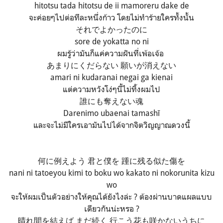
hitotsu tada hitotsu de ii mamoreru dake de
จะค่อยๆไปต่อทีละหนึ่งก้าว โดยไม่ทำร้ายใครทั้งนั้น
それでよかったのに
sore de yokatta no ni
ผมรู้ว่ามันก็แค่ความฝันที่เพ้อเจ้อ
あまりにくだらない 願いが消えない
amari ni kudaranai negai ga kienai
แต่ความหวังโง่ๆนี้ไม่ทิ้งผมไป
誰にも奪えない魂
Darenimo ubaenai tamashī
และจะไม่มีใครเอามันไปได้จากจิตวิญญาณดวงนี้
何に例えよう 君と僕を 踵に残る似た傷を
nani ni tatoeyou kimi to boku wo kakato ni nokorunita kizu
wo
จะให้ผมเป็นตัวอย่างให้คุณได้ยังไงล่ะ ? ต้องผ่านบาดแผลแบบ
เดียวกันน่ะหรอ ?
晴れ間を結えば まだ続く 行こう花も咲かないうちに