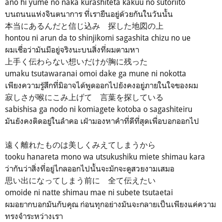
ano hi yume no naka kurashiteta kakuu no sutoriito
บนถนนแห่งจินตนาการ ที่เรายืนอยู่ด้วยกันในวันนั้น
本当にあるんだと信じ込み 探した地図の上
hontou ni arun da to shinjikomi sagashita chizu no ue
ผมเชื่อว่ามันมีอยู่จริงนะบนสิ่งที่ผมตามหา
上手く伝わらない想いだけが胸に残った
umaku tsutawaranai omoi dake ga mune ni nokotta
เพียงความรู้สึกที่มิอาจได้พูดออกไปยังคงอยู่ภายในใจของผม
寂しさが喉にこみ上げて 言葉を探している
sabishisa ga nodo ni komiagete kotoba o sagashiteiru
มันยังคงติดอยู่ในลำคอ เฝ้ามองหาคำที่ดีที่สุดเพื่อบอกออกไป
遠く離れたものは美しくみえてしまうから
tooku hanareta mono wa utsukushiku miete shimau kara
ว่ากันว่าสิ่งที่อยู่ไกลออกไปนั้นจะมักจะดูสวยงามเสมอ
思い出になってしまう前に 全て伝えたい
omoide ni natte shimau mae ni subete tsutaetai
ผมอยากบอกมันกับคุณ ก่อนทุกอย่างมันจะกลายเป็นเพียงแค่ความ
ทรงจำระหว่างเรา