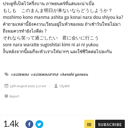
ประตูที่เปิดไว้ครึ่งบาน ภาพยนตร์ที่แสนจะน่าเบื่อ
もしも このまんま明日が来ないならどうしようか？
moshimo kono manma ashita ga konai nara dou shiyou ka?
คำถามเหล่านี้ยังคงวนเวียนอยู่ในหัวของผม ถ้าเช้าวันใหม่ไม่มา
ถึงผมควรทำยังไงดีล่ะ ?
それなら笑って過ごしたい 君に会いに行こう
sore nara waratte sugoshitai kimi ni ai ni yukou
งั้นหลังจากนี้ผมก็จะหัวเราะให้มากๆ และใช้ชีวิตต่อไปละกัน
#แปลเพลง
#แปลเพลงสากล
#kenshi yonezu
25th August 2020, 5:17 am
Clydett
Report
1.4k
SUBSCRIBE