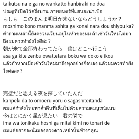
taikutsu na eiga no wankatto hanbiraki no doa
ประตูที่เปิดไว้ครึ่งบาน ภาพยนตร์ที่แสนจะน่าเบื่อ
もしも このまんま明日が来ないならどうしようか？
moshimo kono manma ashita ga konai nara dou shiyou ka?
คำถามเหล่านี้ยังคงวนเวียนอยู่ในหัวของผม ถ้าเช้าวันใหม่ไม่มา
ถึงผมควรทำยังไงดีล่ะ ?
朝が来て全部終わってたら 僕はどこへ行こう
asa ga kite zenbu owattetara boku wa doko e ikou
แล้วถ้าหากเมื่อเช้าวันใหม่มาถึงทุกอย่างก็จบลง แล้วผมควรทำยัง
ไงต่อล่ะ ?
完璧だと思える夜を探していたんだ
kanpeki da to omoeru yoru o sagashiteitanda
ผมแค่กำลังโหยหาค่ำคืนที่เต็มไปด้วยความสมบูรณ์แบบ
今はとにかく星が見たい 君の隣で
ima wa tonikaku hoshi ga mitai kimi no tonari de
ผมแค่อยากจะนั่งมองดวงดาวเหล่านั้นข้างๆคุณ