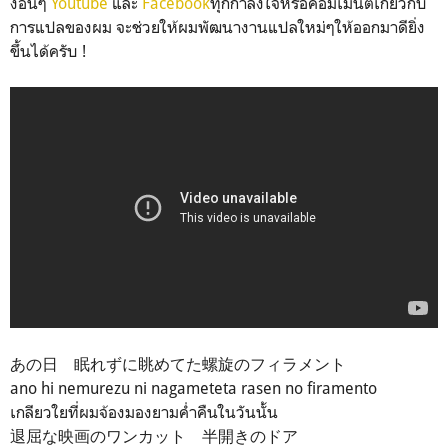
งอื่นๆ
Youtube
และ
Facebook
ทุกกำลังใจหรือคอมเม้นต์เกี่ยวกับ
การแปลของผม จะช่วยให้ผมพัฒนางานแปลใหม่ๆให้ออกมาดียิ่ง
ขึ้นได้ครับ !
あの日 眠れずに眺めてた螺旋のフィラメント
ano hi nemurezu ni nagameteta rasen no firamento
เกลียวใยที่ผมจ้องมองยามค่ำคืนในวันนั้น
退屈な映画のワンカット 半開きのドア