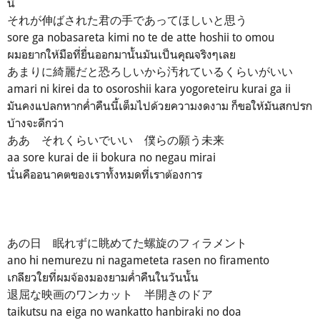
นี้
それが伸ばされた君の手であってほしいと思う
sore ga nobasareta kimi no te de atte hoshii to omou
ผมอยากให้มือที่ยื่นออกมานั้นมันเป็นคุณจริงๆเลย
あまりに綺麗だと恐ろしいから汚れているくらいがいい
amari ni kirei da to osoroshii kara yogoreteiru kurai ga ii
มันคงแปลกหากค่ำคืนนี้เต็มไปด้วยความงดงาม ก็ขอให้มันสกปรก
บ้างจะดีกว่า
ああ それくらいでいい 僕らの願う未来
aa sore kurai de ii bokura no negau mirai
นั่นคืออนาคตของเราทั้งหมดที่เราต้องการ
あの日 眠れずに眺めてた螺旋のフィラメント
ano hi nemurezu ni nagameteta rasen no firamento
เกลียวใยที่ผมจ้องมองยามค่ำคืนในวันนั้น
退屈な映画のワンカット 半開きのドア
taikutsu na eiga no wankatto hanbiraki no doa