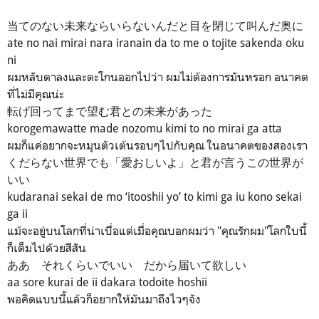
当てのない未来ならいらないんだと目を閉じて叫んだ奥に
ate no nai mirai nara iranain da to me o tojite sakenda oku
ni
ผมหลับตาลงและตะโกนออกไปว่า ผมไม่ต้องการมันหรอก อนาคต
ที่ไม่มีคุณน่ะ
転げ回ってまで望む君との未来があった
korogemawatte made nozomu kimi to no mirai ga atta
ผมก็แค่อยากจะหมุนตัวเต้นรอบๆไปกับคุณ ในอนาคตของสองเรา
くだらない世界でも「愛おしいよ」と君が言うこの世界が
いい
kudaranai sekai de mo ‘itooshii yo’ to kimi ga iu kono sekai
ga ii
แม้จะอยู่บนโลกที่น่าเบื่อแต่เมื่อคุณบอกผมว่า "คุณรักผม"โลกใบนี้
ก็เต็มไปด้วยสีสัน
ああ それくらいでいい だから届いて欲しい
aa sore kurai de ii dakara todoite hoshii
พอคิดแบบนี้แล้วก็อยากให้มันมาถึงไวๆจัง