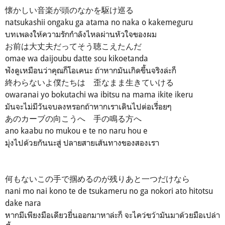
懐かしい音楽が頭のなかを駆け巡る
natsukashii ongaku ga atama no naka o kakemeguru
บทเพลงให้ความรักกำลังไหลผ่านหัวใจของผม
お前は大丈夫だってそう聴こえたんだ
omae wa daijoubu datte sou kikoetanda
ฟังดูเหมือนว่าคุณก็โอเคนะ ถ้าหากมันเกิดขึ้นจริงล่ะก็
終わらないよ僕たちは 歪なまま生きていける
owaranai yo bokutachi wa ibitsu na mama ikite ikeru
มันจะไม่มีวันจบลงหรอกถ้าหากเราเดินไปต่อเรื่อยๆ
あのカーブの向こうへ 手の鳴る方へ
ano kaabu no mukou e te no naru hou e
มุ่งไปด้วยกันนะสู่ ปลายสายเส้นทางของสองเรา
何もないこの手で掴めるのが残りあと一つだけなら
nani mo nai kono te de tsukameru no ga nokori ato hitotsu
dake nara
หากมีเพียงมือเดียวยื่นออกมาหาล่ะก็ จะไคว่ขว้ามันมาด้วยมือเปล่า