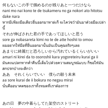
何もないこの手で掴めるのが残りあと一つだけなら
nani mo nai kono te de tsukameru no ga nokori ato hitotsu
dake nara
หากมีเพียงมือเดียวยื่นออกมาหาล่ะก็ จะไคว่ขว้ามันมาด้วยมือเปล่า
นี้
それが伸ばされた君の手であってほしいと思う
sore ga nobasareta kimi no te de atte hoshii to omou
ผมอยากให้มือที่ยื่นออกมานั้นมันเป็นคุณจริงๆเลย
あまりに綺麗だと恐ろしいから汚れているくらいがいい
amari ni kirei da to osoroshii kara yogoreteiru kurai ga ii
มันคงแปลกหากค่ำคืนนี้เต็มไปด้วยความสมบูรณ์แบบ ก็ขอให้มัน
สกปรกบ้างจะดีกว่า
ああ それくらいでいい 僕らの願う未来
aa sore kurai de ii bokura no negau mirai
นั่นคืออนาคตของเราทั้งหมดที่เราต้องการ
あの日 夢の中暮らしてた架空のストリート