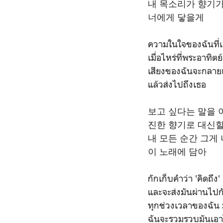
내 목소리가 향기가
너에게 닿을게
ความในใจของฉันที่เต
เมื่อไหร่ที่พระอาทิต
เสียงของฉันจะกลาย
แล้วส่งไปถึงเธอ
보고 싶다는 말을 
진한 향기로 대신
내 모든 순간 그게
이 노래에 담아
กักเก็บคำว่า 'คิดถึง'
และจะส่งมันผ่านไป
ทุกช่วงเวลาของฉัน 
ฉันจะรวมรวบมันเอาไ