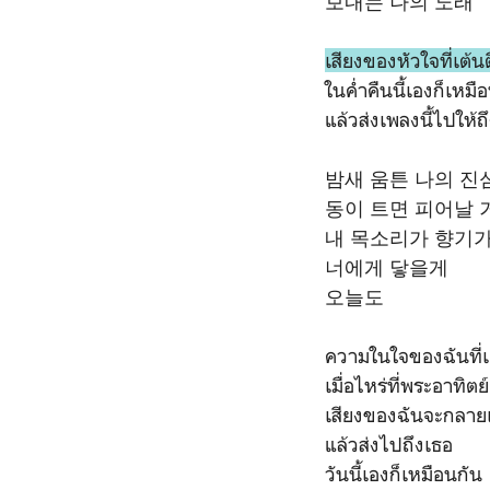
보내는 나의 노래
เสียงของหัวใจที่เต้น
ในค่ำคืนนี้เองก็เหมื
แล้วส่งเพลงนี้ไปให้ถ
밤새 움튼 나의 진
동이 트면 피어날 
내 목소리가 향기가
너에게 닿을게
오늘도
ความในใจของฉันที่เต
เมื่อไหร่ที่พระอาทิต
เสียงของฉันจะกลาย
แล้วส่งไปถึงเธอ
วันนี้เองก็เหมือนกัน