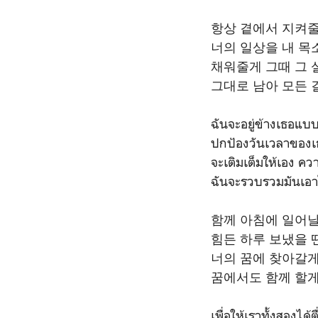
항상 곁에서 지켜
너의 일상을 내 목
채워줄게 그때 그
그대로 남아 모든 
ฉันจะอยู่ข้างเธอแบบ
ปกป้องวันเวลาของเ
จะเติมเต็มให้เอง ควา
ฉันจะรวบรวมมันเอา
함께 아침에 일어날
힘든 하루 보냈을 
너의 꿈에 찾아갈
꿈에서도 함께 할
เพื่อให้เราทั้งสองไ