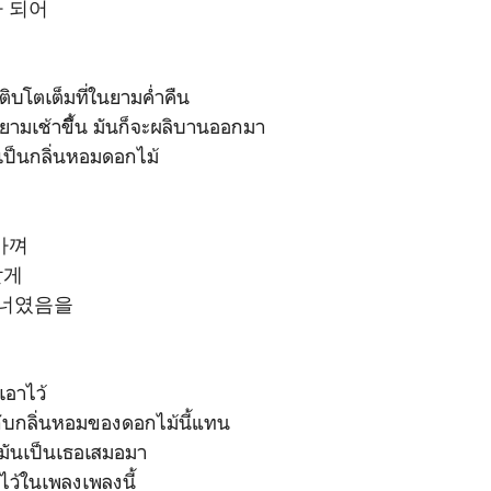
 되어
ิบโตเต็มที่ในยามค่ำคืน
ย์ยามเช้าขึิิ้น มันก็จะผลิบานออกมา
เป็นกลิ่นหอมดอกไม้
아껴
할게
 너였음을
 เอาไว้
กับกลิ่นหอมของดอกไม้นี้แทน
มันเป็นเธอเสมอมา
ว้ในเพลงเพลงนี้