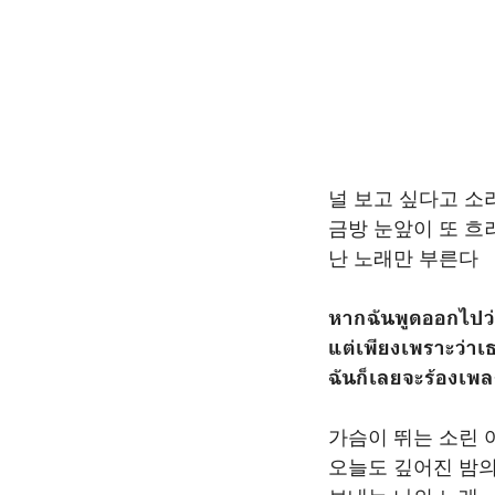
널 보고 싶다고 소
금방 눈앞이 또 흐
난 노래만 부른다
หากฉันพูดออกไปว่า
แต่เพียงเพราะว่าเ
ฉันก็เลยจะร้องเพล
가슴이 뛰는 소린
오늘도 깊어진 밤의