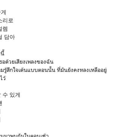
줄게
소리로
 설렘
걸 담아
นี้
ธอด้วยเสียงเพลงของฉัน
มรู้สึกใจเต้นแบบตอนนั้น ที่มันยังคงหลงเหลืออยู่
ไว้
 수 있게
땐
게
게
ด้ตื่นมาพบกันในตอนเช้า