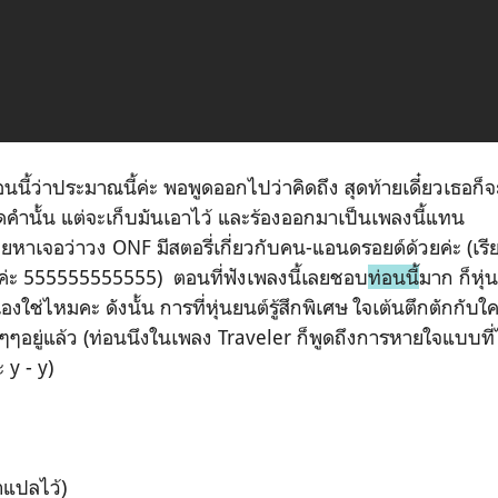
่าประมาณนี้ค่ะ พอพูดออกไปว่าคิดถึง สุดท้ายเดี๋ยวเธอก็
ม่พูดคำนั้น แต่จะเก็บมันเอาไว้ และร้องออกมาเป็นเพลงนี้แทน
ว่าวง ONF มีสตอรี่เกี่ยวกับคน-แอนดรอยด์ด้วยค่ะ (เรีย
ค่ะ 555555555555) ตอนที่ฟังเพลงนี้เลยชอบ
ท่อนนี้
มาก ก็หุ่
เองใช่ไหมคะ ดังนั้น การที่หุ่นยนต์รู้สึกพิเศษ ใจเต้นตึกตักกับ
ๆๆอยู่แล้ว (ท่อนนึงในเพลง Traveler ก็พูดถึงการหายใจแบบที่ไ
 y - y)
าแปลไว้)