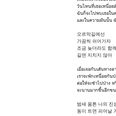
วันไหนที่เธอเหนื่อยล
ฉันก็จะไปพบเธอใน
และในความฝันนั้น ฉั
오르막길에선
가끔씩 쉬어가자
조금 늦더라도 함께
길면 지치지 않아
เมื่อเจอกับเส้นทางล
เราจะพักเหนื่ิอยกันบ้
ต่อให้จะช้าไปบ้าง หร
จะนานมากขึ้นอีกขนาด
밤새 움튼 나의 진
동이 트면 피어날 