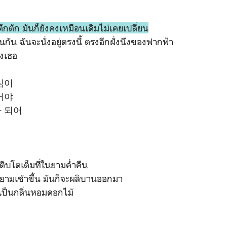
ตึกตัก มันก็ยังคงเหมือนเดิมไม่เคยเปลี่ยน
อนกัน ฉันจะนั่งอยู่ตรงนี้ ตรงอีกฝั่งนึงของฟากฟ้า
ึงเธอ
심이
거야
 되어
ิบโตเต็มที่ในยามค่ำคืน
ย์ยามเช้าขึิิ้น มันก็จะผลิบานออกมา
เป็นกลิ่นหอมดอกไม้