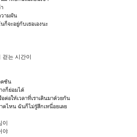
้า
ความฝัน
นก็จะอยู่กับเธอเองนะ
 걷는 시간이
าดชัน
างก็ย่อมได้
ือต่อให้เวลาที่เราเดินมาด้วยกัน
ไหน ฉันก็ไม่รู้สึกเหนื่อยเลย
심이
거야