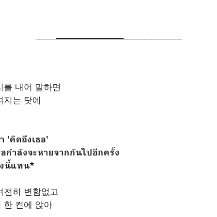
______
____________________
_________________
리를 내어 말하면
려지는 탓에
 'คิดถึงเธอ'
ธอกำลังจะหายจากกันไปอีกครั้ง
งนี้แทน*
 여전히 변함없고
 한 켠에 앉아