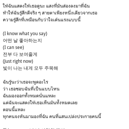
ให้ฉันแสดงให้เธอดูนะ แสงที่มันส่องลงมาที่ฉัน
ทำให้ฉันรู้สึกดีจริง ๆ สายตาเพียงหนึ่งเดียวจากเธอ
ความรู้สึกที่เหมือนกับว่าใจเต้นแรงแบบนี้
(I know what you say)
어떤 날 좋아하는지
(I can see)
전부 다 보여줄게
(Just right now)
빛이 나는 내게 모두 주목해
ฉันรู้นะว่าเธอจะพูดอะไร
ว่า เธอชอบฉันที่เป็นแบบไหน
ฉันมองออกทั้งหมดนั่นแหละ
แต่ฉันจะแสดงให้เธอเห็นมันทั้งหมดเลย
ตอนนี้แหละ
ทุกคนจงหันมามองที่ฉัน คนที่แสนเปล่งประกายคนนี้