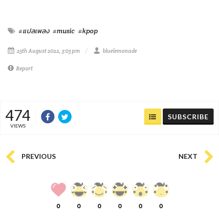
#แปลเพลง
#music
#kpop
25th August 2022, 3:03 pm
bluelemonade
Report
474
SUBSCRIBE
VIEWS
PREVIOUS
NEXT
0
0
0
0
0
0