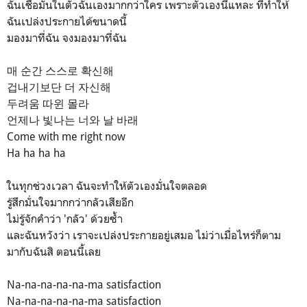
ฉันเชื่อมั่นในตัวฉันเองมากกว่าใคร เพราะตัวเองนี่แหละ ที่ทำให้
ฉันเปล่งประกายได้ขนาดนี้
มองมาที่ฉัน จงมองมาที่ฉัน
매 순간 스스로 확신해
겁내기보단 더 자신해
두려움 따윈 몰라
언제나 빛나는 너와 날 바래
Come with me right now
Ha ha ha ha
ในทุกช่วงเวลา ฉันจะทำให้ตัวเองมั่นใจตลอด
รู้สึกมั่นใจมากกว่ากลัวเสียอีก
ไม่รู้จักคำว่า 'กลัว' ด้วยซ้ำ
และฉันหวังว่า เราจะเปล่งประกายอยู่เสมอ ไม่ว่าเมื่อไหร่ก็ตาม
มากับฉันสิ ตอนนี้เลย
Na-na-na-na-na-ma satisfaction
Na-na-na-na-na-ma satisfaction