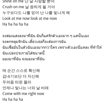
Shine on me 난 날 사랑할 뿐야
Crush on me 날 원하게 될 거야
누구보다도 나를 믿어 난 나를 빛나게 해
Look at me now look at me now
Ha ha ha ha ha
จงส่องแสงลงมาที่ฉัน ฉันก็แค่รักตัวเองมาก ๆ แค่นั้นเอง
จงตกหลุมรักฉัน เดี๋ยวเธอก็จะต้องการฉัน
ฉันเชื่อมั่นในตัวฉันเองมากกว่าใคร เพราะตัวเองนี่แหละ ที่ทำให้
ฉันเปล่งประกายได้ขนาดนี้
มองมาที่ฉัน จงมองมาที่ฉัน
매 순간 스스로 확신해
겁내기보단 더 자신해
두려움 따윈 몰라
언제나 빛나는 너와 날 바래
Come with me right now
Ha ha ha ha