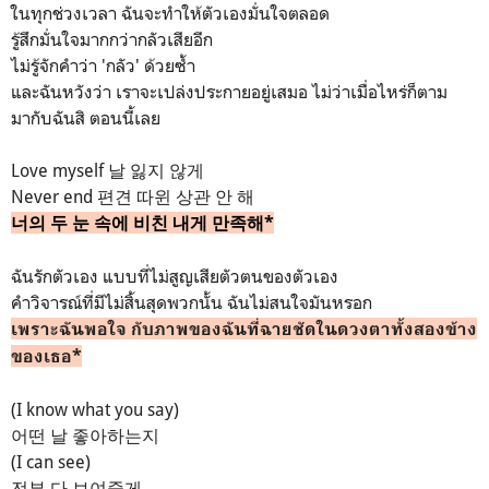
ในทุกช่วงเวลา ฉันจะทำให้ตัวเองมั่นใจตลอด
รู้สึกมั่นใจมากกว่ากลัวเสียอีก
ไม่รู้จักคำว่า 'กลัว' ด้วยซ้ำ
และฉันหวังว่า เราจะเปล่งประกายอยู่เสมอ ไม่ว่าเมื่อไหร่ก็ตาม
มากับฉันสิ ตอนนี้เลย
Love myself 날 잃지 않게
Never end 편견 따윈 상관 안 해
너의 두 눈 속에 비친 내게 만족해*
ฉันรักตัวเอง แบบที่ไม่สูญเสียตัวตนของตัวเอง
คำวิจารณ์ที่มีไม่สิ้นสุดพวกนั้น ฉันไม่สนใจมันหรอก
เพราะฉันพอใจ กับภาพของฉันที่ฉายชัดในดวงตาทั้งสองข้าง
ของเธอ*
(I know what you say)
어떤 날 좋아하는지
(I can see)
전부 다 보여줄게