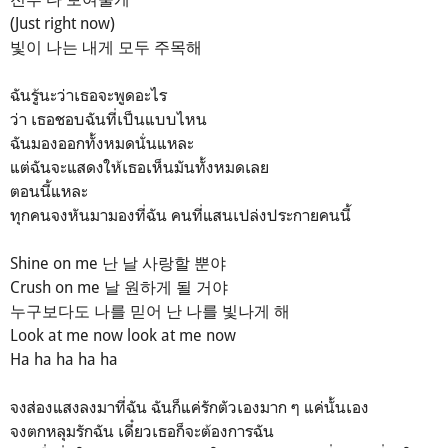
(Just right now)
빛이 나는 내게 모두 주목해
ฉันรู้นะว่าเธอจะพูดอะไร
ว่า เธอชอบฉันที่เป็นแบบไหน
ฉันมองออกทั้งหมดนั่นแหละ
แต่ฉันจะแสดงให้เธอเห็นมันทั้งหมดเลย
ตอนนี้แหละ
ทุกคนจงหันมามองที่ฉัน คนที่แสนเปล่งประกายคนนี้
Shine on me 난 날 사랑할 뿐야
Crush on me 날 원하게 될 거야
누구보다도 나를 믿어 난 나를 빛나게 해
Look at me now look at me now
Ha ha ha ha ha
จงส่องแสงลงมาที่ฉัน ฉันก็แค่รักตัวเองมาก ๆ แค่นั้นเอง
จงตกหลุมรักฉัน เดี๋ยวเธอก็จะต้องการฉัน