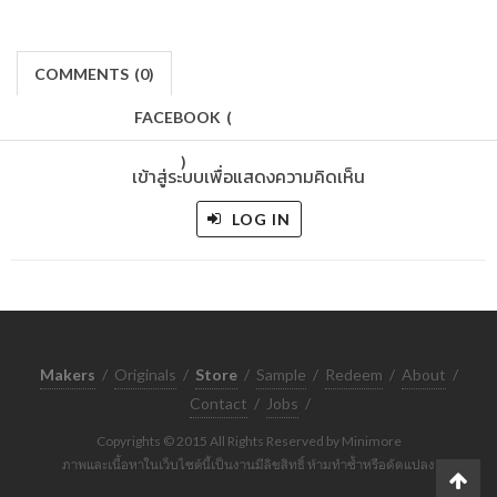
COMMENTS
(
0)
FACEBOOK
(
)
เข้าสู่ระบบเพื่อแสดงความคิดเห็น
LOG IN
Makers
/
Originals
/
Store
/
Sample
/
Redeem
/
About
/
Contact
/
Jobs
/
Copyrights © 2015 All Rights Reserved by Minimore
ภาพและเนื้อหาในเว็บไซต์นี้เป็นงานมีลิขสิทธิ์ ห้ามทำซ้ำหรือดัดแปลง