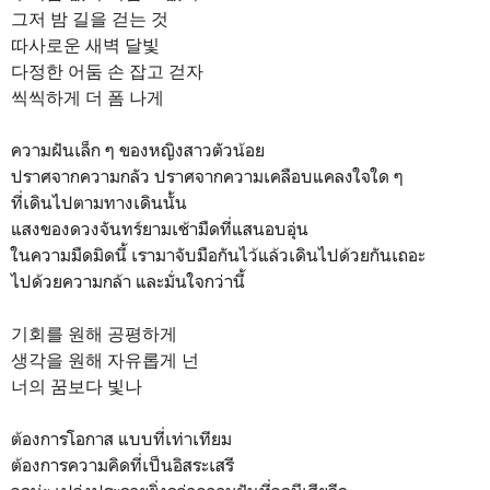
그저 밤 길을 걷는 것
따사로운 새벽 달빛
다정한 어둠 손 잡고 걷자
씩씩하게 더 폼 나게
ความฝันเล็ก ๆ ของหญิงสาวตัวน้อย
ปราศจากความกลัว ปราศจากความเคลือบแคลงใจใด ๆ
ที่เดินไปตามทางเดินนั้น
แสงของดวงจันทร์ยามเช้ามืดที่แสนอบอุ่น
ในความมืดมิดนี้ เรามาจับมือกันไว้แล้วเดินไปด้วยกันเถอะ
ไปด้วยความกล้า และมั่นใจกว่านี้
기회를 원해 공평하게
생각을 원해 자유롭게 넌
너의 꿈보다 빛나
ต้องการโอกาส แบบที่เท่าเทียม
ต้องการความคิดที่เป็นอิสระเสรี