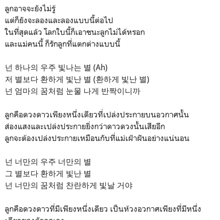
ลูกอาจจะยังไม่รู้
แต่ก็ยังจะลองและลองแบบนี้ต่อไป
ในที่สุดแล้ว โลกใบนี้ก็เอาชนะลูกไม่ได้หรอก
และแม่คนนี้ ก็รักลูกที่แตกต่างแบบนี้
넌 하나의 우주 빛나는 별 (Ah)
저 별보다 환하게 빛난 별 (환하게 빛난 별)
넌 엄마의 꿈처럼 눈물 나게 반짝이니까
ลูกคือดวงดาวเพียงหนึ่งเดียวที่เปล่งประกายบนอวกาศนั้น
ส่องแสงและเปล่งประกายยิ่งกว่าดาวดวงนั้นเสียอีก
ลูกจะต้องเปล่งประกายเหมือนกับที่แม่เฝ้าฝันอย่างแน่นอน
넌 너만의 우주 너만의 별
그 별보다 환하게 빛난 별
넌 너만의 꿈처럼 찬란하게 빛날 거야
ลูกคือดวงดาวที่มีเพียงหนึ่งเดียว เป็นห้วงอวกาศเพียงที่มีหนึ่ง