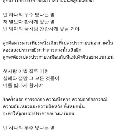
ลูกน่ะ เปล่งประกายยิ่งกว่าความฝันที่ลูกมีเสียอีก
넌 하나의 우주 빛나는 별
저 별보다 환하게 빛난 별
넌 엄마의 꿈처럼 찬란하게 빛날 거야
ลูกคือดวงดาวเพียงหนึ่งเดียวที่เปล่งประกายบนอวกาศนั้น
ส่องแสงประกายยิ่งกว่าดาวดวงนั้นเสียอีก
ลูกจะต้องเปล่งประกายเหมือนกับที่แม่เฝ้าฝันอย่างแน่นอน
첫사랑 이별 질투 미련
실패와 절망 그 모든 것들이
너를 빛나게 할거야
รักครั้งแรก การจากลา ความหึงหวง ความอาลัยอาวรณ์
ความล้มเหลวและความผิดหวัง ทั้งหมดนั่น
จะทำให้ลูกเปล่งประกายอย่างแน่นอน
넌 하나의 우주 빛나는 별