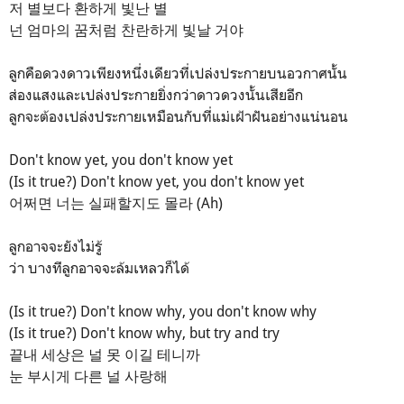
저 별보다 환하게 빛난 별
넌 엄마의 꿈처럼 찬란하게 빛날 거야
ลูกคือดวงดาวเพียงหนึ่งเดียวที่เปล่งประกายบนอวกาศนั้น
ส่องแสงและเปล่งประกายยิ่งกว่าดาวดวงนั้นเสียอีก
ลูกจะต้องเปล่งประกายเหมือนกับที่แม่เฝ้าฝันอย่างแน่นอน
Don't know yet, you don't know yet
(Is it true?) Don't know yet, you don't know yet
어쩌면 너는 실패할지도 몰라 (Ah)
ลูกอาจจะยังไม่รู้
ว่า บางทีลูกอาจจะล้มเหลวก็ได้
(Is it true?) Don't know why, you don't know why
(Is it true?) Don't know why, but try and try
끝내 세상은 널 못 이길 테니까
눈 부시게 다른 널 사랑해