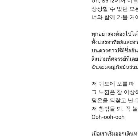
Uh, B612에서 
상상할 수 없던 모
너와 함께 가볼 거야 
ทุกอย่างจะต้องไปได
ทั้งแสงอาทิตย์และอ
บนดวงดาวที่ีมีชื่อ
สิ่งน่ามหัศจรรย์ที่
ฉันจะผจญภัยมันร่ว
저 궤도에 오를 때
그 느낌은 참 이상
평온을 되찾고 난 뒤에 
저 창밖을 봐, 꼭 
Ooh-ooh-ooh
เมื่อเราเริ่มออกเดิน