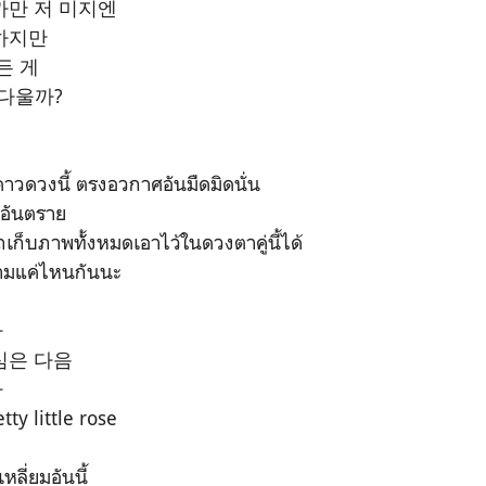
까만 저 미지엔
하지만
든 게
름다울까?
กดาวดวงนี้ ตรงอวกาศอันมืดมิดนั่น
อันตราย
ก็บภาพท้ั้งหมดเอาไว้ในดวงตาคู่นี้ได้
งามแค่ไหนกันนะ
다
심은 다음
나
 little rose
ลี่ยมอันนี้