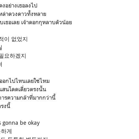
แดงอย่างเธอลงไป
หล่าดวงดาวทั้งหลาย
ับเธอเลย เจ้าดอกกุหลาบตัวน้อย
 적이 없었지
릴
 필요하겠지
려
ด้ออกไปไหนเลยใช่ไหม
แสนโดดเดี่ยวตรงนั้น
ารความกล้าที่มากกว่านี้
รงนี้
is gonna be okay
분하게