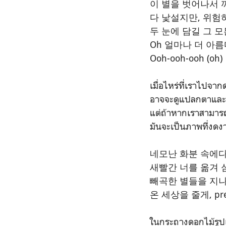
이 별을 벗어나서 
다 낯설지만, 위험
두 눈에 담길 그 모
Oh 얼마나 더 아
Ooh-ooh-ooh (oh)
เมื่อไหร่ที่เราไปจา
อาจจะดูแปลกตาและ
แต่ถ้าหากเราสามารถเ
มันจะเป็นภาพที่งด
네모난 화분 속에
새빨간 너를 옮겨 
빼곡한 별들을 지
온 세상을 줄게, pretty
ในกระถางดอกไม้รูปเห