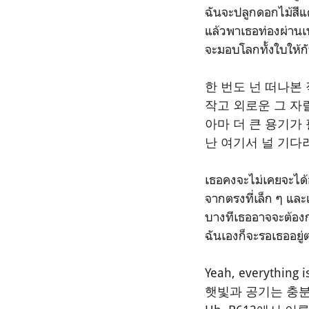
ฉันจะปลูกดอกไม้สี
แล้วพาเธอท่องผ่านเ
จะมอบโลกทั้งใบให้ก
한 번도 넌 떠나본
작고 외로운 그 자
아마 더 큰 용기가
난 여기서 널 기다
เธอคงจะไม่เคยจะไ
จากตรงที่เล็ก ๆ และ
บางทีเธออาจจะต้องก
ฉันเองก็จะรอเธออยู่ต
Yeah, everything 
햇빛과 공기는 충