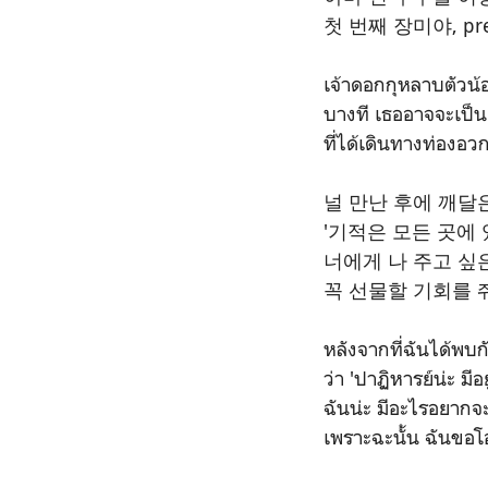
첫 번째 장미야, pretty
เจ้าดอกกุหลาบตัวน้
บางที เธออาจจะเป
ที่ได้เดินทางท่องอว
널 만난 후에 깨달
'기적은 모든 곳에 
너에게 나 주고 싶
꼭 선물할 기회를 
หลังจากที่ฉันได้พบกั
ว่า 'ปาฏิหารย์น่ะ มีอ
ฉันน่ะ มีอะไรอยากจะ
เพราะฉะนั้น ฉันขอ