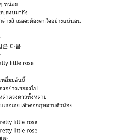
 ๆ หน่อย
งียบสงบมาถึง
้าต่างสิ เธอจะต้องตกใจอย่างแน่นอน
다
심은 다음
나
 little rose
ลี่ยมอันนี้
แดงอย่างเธอลงไป
หล่าดวงดาวทั้งหลาย
ับเธอเลย เจ้าดอกกุหลาบตัวน้อย
retty little rose
retty little rose
행한