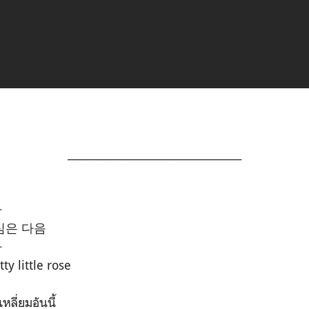
____________________________________
다
심은 다음
나
little rose
ลี่ยมอันนี้