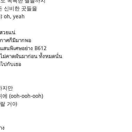
이름도 독특한 별들까지
든 신비한 곳들을
oh, yeah
้สวยแน่
ากาศก็มีมากพอ
อันแสนพิเศษอย่าง B612
เคยไม่คาดฝันมาก่อน
ทั้งหมดนั่น
มไปกับเธอ
하지만
(ooh-ooh-ooh)
놀랄 거야
ทาง