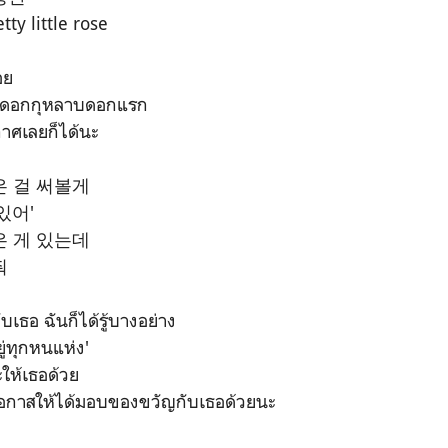
 little rose
อย
็นดอกกุหลาบดอกแรก
กาศเลยก็ได้นะ
은 걸 써볼게
있어'
은 게 있는데
줘
บเธอ ฉันก็ได้รู้บางอย่าง
ยู่ทุกหนแห่ง'
ให้เธอด้วย
โอกาสให้ได้มอบของขวัญกับเธอด้วยนะ