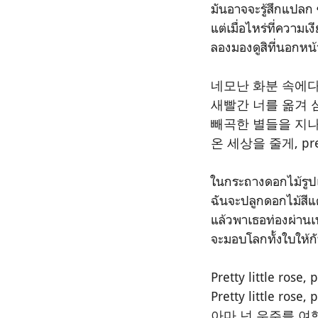
มันอาจจะรู้สึกแปลก
แต่เมื่อไหร่ที่ความเ
ลองมองดูสิที่นอกหน
네모난 화분 속에
새빨간 너를 옮겨 
빼곡한 별들을 지
온 세상을 줄게, pretty
ในกระถางดอกไม้รูปเห
ฉันจะปลูกดอกไม้สี
แล้วพาเธอท่องผ่านเ
จะมอบโลกทั้งใบให้ก
Pretty little rose, p
Pretty little rose, p
아마 넌 우주를 여