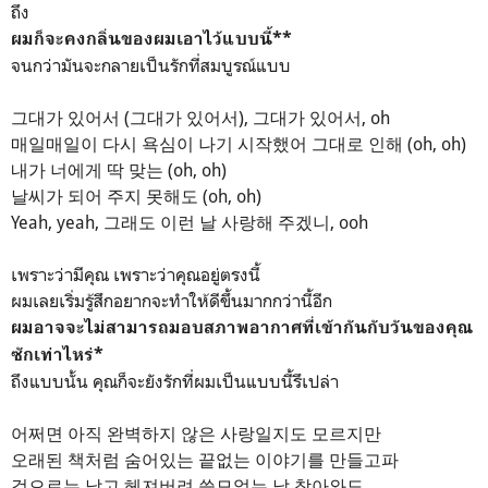
ถึง
ผมก็จะคงกลิ่นของผมเอาไว้แบบนี้**
จนกว่ามันจะกลายเป็นรักที่สมบูรณ์แบบ
그대가 있어서 (그대가 있어서), 그대가 있어서, oh
매일매일이 다시 욕심이 나기 시작했어 그대로 인해 (oh, oh)
내가 너에게 딱 맞는 (oh, oh)
날씨가 되어 주지 못해도 (oh, oh)
Yeah, yeah, 그래도 이런 날 사랑해 주겠니, ooh
เพราะว่ามีคุณ เพราะว่าคุณอยู่ตรงนี้
ผมเลยเริ่มรู้สึกอยากจะทำให้ดีขึ้นมากกว่านี้อีก
ผมอาจจะไม่สามารถมอบสภาพอากาศที่เข้ากันกับวันของคุณ
ซักเท่าไหร่*
ถึงแบบนั้น คุณก็จะยังรักที่ผมเป็นแบบนี้รึเปล่า
어쩌면 아직 완벽하지 않은 사랑일지도 모르지만
오래된 책처럼 숨어있는 끝없는 이야기를 만들고파
겉으로는 낡고 헤져버려 쓸모없는 날 찾아와도