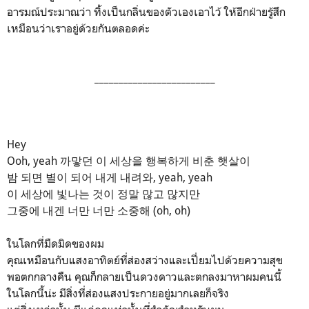
อารมณ์ประมาณว่า ทิ้งเป็นกลิ่นของตัวเองเอาไว้ ให้อีกฝ่ายรู้สึก
เหมือนว่าเราอยู่ด้วยกันตลอดค่ะ
_________________________
Hey
Ooh, yeah
까맣던 이 세상을 행복하게 비춘 햇살이
밤 되면 별이 되어 내게 내려와, yeah, yeah
이 세상에 빛나는 것이 정말 많고 많지만
그중에 내겐 너만 너만 소중해 (oh, oh)
ในโลกที่มืดมิดของผม
คุณเหมือนกับแสงอาทิตย์ที่ส่องสว่างและเปี่ยมไปด้วยความสุข
พอตกกลางคืน คุณก็กลายเป็นดวงดาวและตกลงมาหาผมคนนี้
ในโลกนี้น่ะ มีสิ่งที่ส่องแสงประกายอยู่มากเลยก็จริง