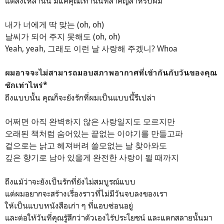
แต่สิ่งเหล่านั้น มีแค่คุณเท่านั้นที่สำคัญสำหรับผม
내가 너에게 딱 맞는 (oh, oh)
날씨가 되어 주지 못해도 (oh, oh)
Yeah, yeah, 그래도 이런 날 사랑해 주겠니? Whoa
ผมอาจจะไม่สามารถมอบสภาพอากาศที่เข้ากันกับวันของคุณ
ซักเท่าไหร่*
ถึงแบบนั้น คุณก็จะยังรักที่ผมเป็นแบบนี้รึเปล่า
어쩌면 아직 완벽하지 않은 사랑일지도 모르지만
오래된 책처럼 숨어있는 끝없는 이야기를 만들고파
겉으로는 낡고 헤져버려 쓸모없는 날 찾아와도
깊은 향기로 남아 있을게 완전한 사랑이 될 때까지
ถึงแม้ว่าจะยังเป็นรักที่ยังไม่สมบูรณ์แบบ
แต่ผมอยากจะสร้างเรื่องราวที่ไม่มีวันจบลงของเรา
ให้เป็นแบบหนังสือเก่า ๆ ที่แอบซ่อนอยู่
และต่อให้วันที่คุณรู้สึกว่าตัวเองไร้ประโยชน์ และแตกสลายนั้นมา