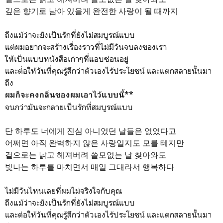
깊은 향기로 남아 있을게 완전한 사랑이 될 때까지
ถึงแม้ว่าจะยังเป็นรักที่ยังไม่สมบูรณ์แบบ
แต่ผมอยากจะสร้างเรื่องราวที่ไม่มีวันจบลงของเรา
ให้เป็นแบบหนังสือเก่าๆที่แอบซ่อนอยู่
และต่่อให้วันที่คุณรู้สึกว่าตัวเองไร้ประโยชน์ และแตกสลายนั้นมา
ถึง
ผมก็จะคงกลิ่นของผมเอาไว้แบบนี้**
จนกว่ามันจะกลายเป็นรักที่สมบูรณ์แบบ
단 하루도 너에게 진심 아니었던 날들은 없었다고
어쩌면 아직 완벽하지 않은 사랑일지도 모를 테지만
겉으로는 낡고 헤져버려 쓸모없는 날 찾아와도
빛나는 하루를 마치면서 매일 그대라서 행복하다
ไม่มีวันไหนเลยที่ผมไม่จริงใจกับคุณ
ถึงแม้ว่าจะยังเป็นรักที่ยังไม่สมบูรณ์แบบ
และต่อให้วันที่คุณรู้สึกว่าตัวเองไร้ประโยชน์ และแตกสลายนั้นมา