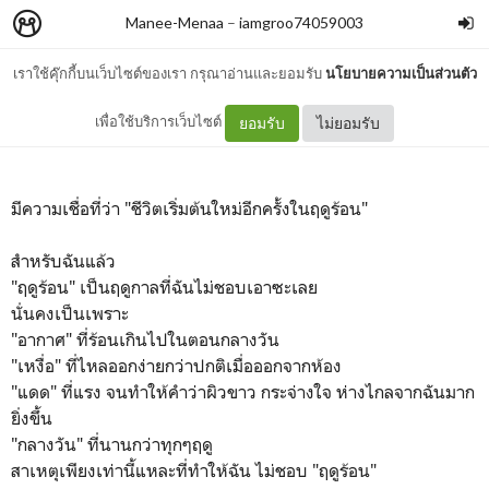
Manee-Menaa
–
iamgroo74059003
เราใช้คุ๊กกี้บนเว็บไซต์ของเรา กรุณาอ่านและยอมรับ
นโยบายความเป็นส่วนตัว
การกลับมาของ "ฤดูร้อน"
เพื่อใช้บริการเว็บไซต์
ยอมรับ
ไม่ยอมรับ
มีความเชื่อที่ว่า "ชีวิตเริ่มต้นใหม่อีกครั้งในฤดูร้อน"
สำหรับฉันแล้ว
"ฤดูร้อน" เป็นฤดูกาลที่ฉันไม่ชอบเอาซะเลย
นั่นคงเป็นเพราะ
"อากาศ" ที่ร้อนเกินไปในตอนกลางวัน
"เหงื่อ" ที่ไหลออกง่ายกว่าปกติเมื่อออกจากห้อง
"แดด" ที่แรง จนทำให้คำว่าผิวขาว กระจ่างใจ ห่างไกลจากฉันมาก
ยิ่งขึ้น
"กลางวัน" ที่นานกว่าทุกๆฤดู
สาเหตุเพียงเท่านี้แหละที่ทำให้ฉัน ไม่ชอบ "ฤดูร้อน"