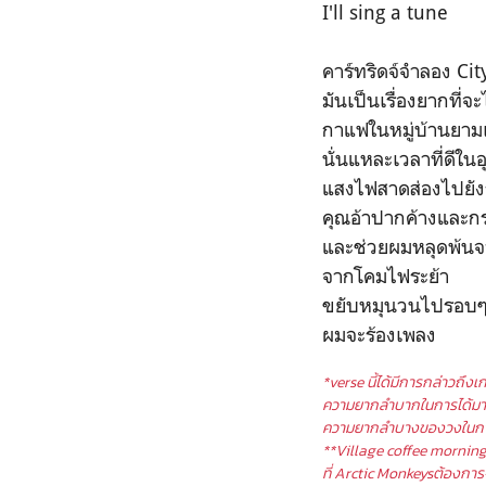
I'll sing a tune
คาร์ทริดจ์จำลอง Cit
มันเป็นเรื่องยากที่จ
กาแฟในหมู่บ้านยามเช
นั่นแหละเวลาที่ดีใ
แสงไฟสาดส่องไปยังร
คุณอ้าปากค้างและ
และช่วยผมหลุดพ้น
จากโคมไฟระย้า
ขยับหมุนวนไปรอบๆพ
ผมจะร้องเพลง
*verse นี้ได้มีการกล่าวถึงเ
ความยากลำบากในการได้มาของ
ความยากลำบางของวงในการ
**Village coffee mornings 
ที่ Arctic Monkeysต้องการ