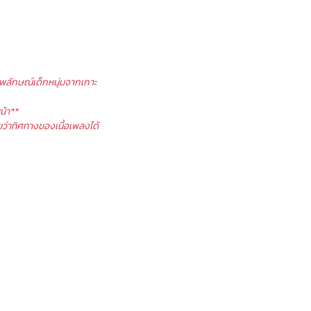
าพลักษณ์เด็กหนุ่มจากเกาะ
น้า**
ว่าทิศทางของเนื้อเพลงได้