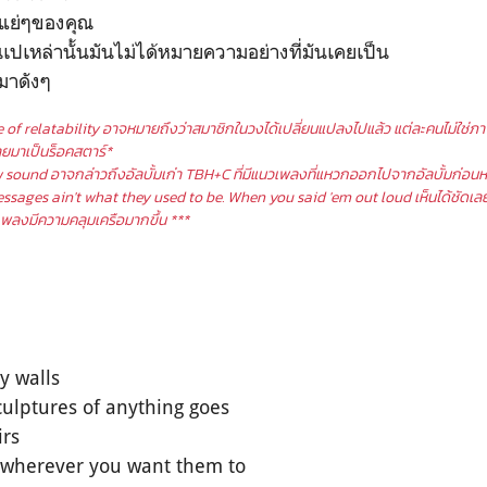
่แย่ๆของคุณ
เปเหล่านั้นมันไม่ได้หมายความอย่างที่มันเคยเป็น
มาดังๆ
of relatability อาจหมายถึงว่าสมาชิกในวงได้เปลี่ยนแปลงไปแล้ว แต่ละคนไม่ใช่ภ
ยมาเป็นร็อคสตาร์*
 sound อาจกล่าวถึงอัลบั้มเก่า TBH+C ที่มีแนวเพลงที่แหวกออกไปจากอัลบั้มก่อนห
ssages ain't what they used to be.
When you said 'em out loud เห็นได้ชัดเลย
เพลงมีความคลุมเครือมากขึ้น ***
y walls
culptures of anything goes
irs
 wherever you want them to