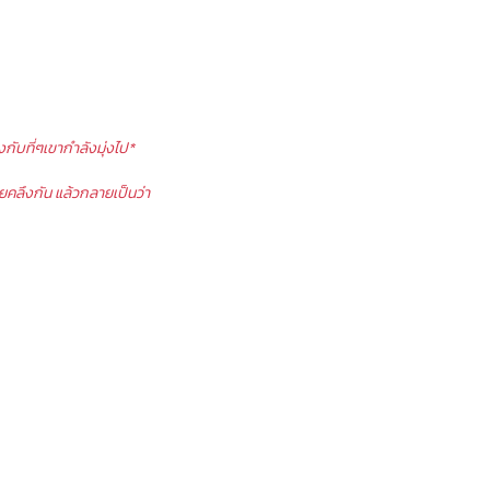
กับที่ๆเขากำลังมุ่งไป*
คลึงกัน แล้วกลายเป็นว่า