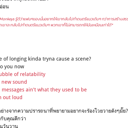
อ่อน
c Monkeys รู้ดีว่าแฟนๆของนั้นอยากให้เขากลับไปทำดนตรีแนวเดิมๆ ทว่าการสร้างสรร
าพวกเขาจะกลับไปทำดนตรีแนวเดิมๆ พวกเขาก็ไม่สามารถทให้มันเหมือนเก่าได้*
e of longing kinda tryna cause a scene?
 to you now
bble of relatability
e new sound
 messages ain't what they used to be
 out loud
างอย่างจากความปรารถนาที่พยายามอยากจะร้องโวยวายดังๆมั๊ย?
กับคุณดีกว่า
ในวันวาน