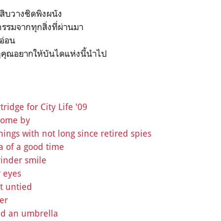
บสิบวางชิดพิงผนัง
กรรมจากทุกสิ่งที่ผ่านมา
อ่อน
่ๆคุณอยากให้บันไดแห่งนี้นำไป
ridge for City Life '09
 come by
nings with not long since retired spies
a of a good time
rinder smile
r eyes
t untied
er
nd an umbrella