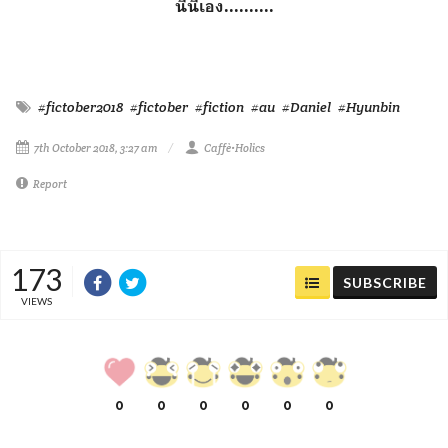
นี้นี่เอง..........
#fictober2018
#fictober
#fiction
#au
#Daniel
#Hyunbin
7th October 2018, 3:27 am
Caffè•Holics
Report
173
SUBSCRIBE
VIEWS
0
0
0
0
0
0