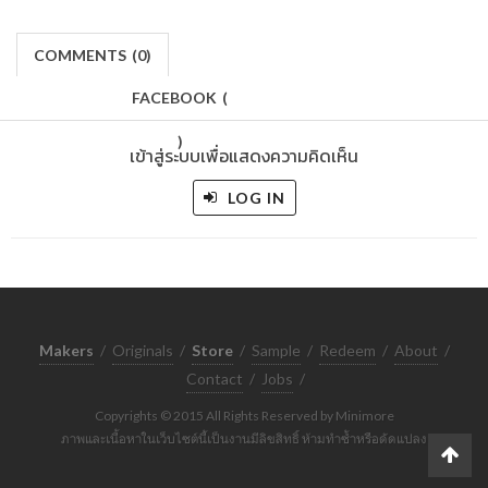
COMMENTS
(
0)
FACEBOOK
(
)
เข้าสู่ระบบเพื่อแสดงความคิดเห็น
LOG IN
Makers
/
Originals
/
Store
/
Sample
/
Redeem
/
About
/
Contact
/
Jobs
/
Copyrights © 2015 All Rights Reserved by Minimore
ภาพและเนื้อหาในเว็บไซต์นี้เป็นงานมีลิขสิทธิ์ ห้ามทำซ้ำหรือดัดแปลง