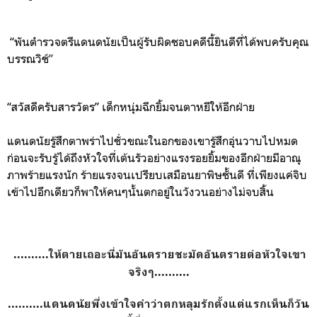
“
พันตำรวจตรีแดนดนัยเป็นผู้รับผิดชอบคดีนี้ยินดีที่ได้พบครับคุ
ณ
บรรณวิช์
”
“สวัสดีครับสารวัตร” เด็กหนุ่มฉีกยิ้มจนตาหยีให้อีกฝ่าย
แดนดนัยรู้สึกตาพร่าไปชั่วขณะในอกของเขารู้สึกอุ่นวาบไปหมด
ก่อนจะรับรู้ได้ถึงหัวใจที่เต้นรัวอย่างแรงรอยยิ้มของอีกฝ่ายมีอาณุ
ภาพร้ายแรงนัก ร้ายแรงจนเปรียบเสมือนยาพิษชั้นดี ที่เพียงแค่จิบ
เข้าไปอึกเดียวก็พาให้คนๆนั้นตกอยู่ในวังวนอย่างไม่จบสิ้น
..........ให้ตายเถอะนี่มันอันตรายชะมัดอันตรายต่อหัวใจเขา
จริงๆ..........
..........แดนดนัยพึ่งเข้าใจคำว่า
ตกหลุมรักตั้งแต่แรกเห็น
ก็วัน