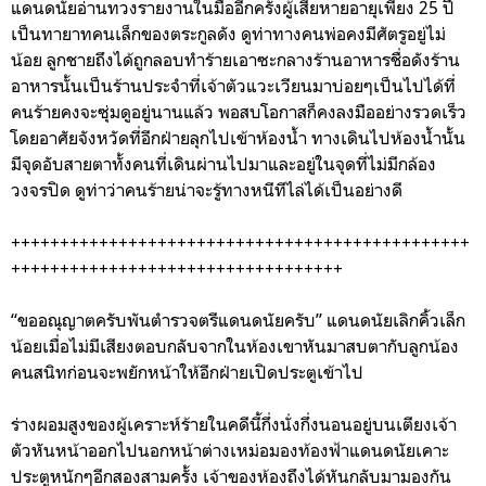
แดนดนัยอ่านทวงรายงานในมืออีกครั้งผู้เสียหายอายุเพียง
25
ปี
เป็นทายาทคนเล็กของตระกูลดัง ดูท่าทางคนพ่อคงมีศัตรูอยู่ไม่
น้อย ลูกชายถึงได้ถูกลอบทำร้ายเอาซะกลางร้านอาหารชื่อดังร้าน
อาหารนั้นเป็นร้านประจำที่เจ้าตัวแวะเวียนมาบ่อยๆเป็นไปได้ที่
คนร้ายคงจะซุ่มดูอยู่นานแล้ว พอสบโอกาสก็คงลงมืออย่างรวดเร็ว
โดยอาศัยจังหวัดที่อีกฝ่ายลุกไปเข้าห้องน้ำ ทางเดินไปห้องน้ำนั้น
มีจุดอับสายตาทั้งคนที่เดินผ่านไปมาและอยู่ในจุดที่ไม่มีกล้อง
วงจรปิด ดูท่าว่าคนร้ายน่าจะรู้ทางหนีทีไล่ได้เป็นอย่างดี
+++++++++++++++++++++++++++++++++++++++++++++++
++++++++++++++++++++++++++++++++++
“ขออณุญาตครับพันตำรวจตรีแดนดนัยครับ” แดนดนัยเลิกคิ้วเล็ก
น้อยเมื่อไม่มีเสียงตอบกลับจากในห้องเขาหันมาสบตากับลูกน้อง
คนสนิทก่อนจะพยักหน้าให้อีกฝ่ายเปิดประตูเข้าไป
ร่างผอมสูงของผู้เคราะห์ร้ายในคดีนี้กึ่งนั่งกึ่งนอนอยู่บนเตียงเจ้า
ตัวหันหน้าออกไปนอกหน้าต่างเหม่อมองท้องฟ้าแดนดนัยเคาะ
ประตูหนักๆอีกสองสามครั้ง เจ้าของห้องถึงได้หันกลับมามองกัน