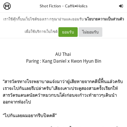
Shot Fiction
–
Caffè•Holics
เราใช้คุ๊กกี้บนเว็บไซต์ของเรา กรุณาอ่านและยอมรับ
นโยบายความเป็นส่วนตัว
Day 1 : Poisonous
เพื่อใช้บริการเว็บไซต์
ยอมรับ
ไม่ยอมรับ
AU Thai
Paring : Kang Daniel x Kwon Hyun Bin
“สารวัตรทางโรงพยาบาลแจ้งมาว่าผู้เสียหายจากคดีนี้ฟื้นแล้วครับ
เราจะไปกันเลยรึเปล่าครับ”เสียงเคาะประตูสองสามครั้งเรียกให้
สารวัตรแดนดนัยคว้าหมวกบนโต๊ะก่อนจะก้าวเท้ายาวๆเดินนำ
ออกจากห้องไป
“ไปกันเลยผมอยากรีบปิดคดี”